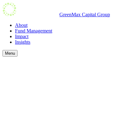
GreenMax Capital Group​​​​‌ ‍ ​‍​‍‌‍ ‌ ​‍‌‍‍‌‌‍‌ ‌‍‍‌‌‍ ‍​‍​‍​ ‍‍​‍​‍‌ ​ ‌‍​‌‌‍ ‍‌‍‍‌‌ ‌​‌ ‍‌​‍ ‍‌‍‍‌‌‍ ​‍​‍​‍ ​​‍​‍‌‍‍​‌ ​‍‌‍‌‌‌‍‌‍​‍​‍​ ‍‍​‍​‍‌‍‍​‌ ‌​‌ ‌​‌ ​​​ ‍‍​‍ ​‍ ‌‍ ​‌‍ ‌‍​ ‌‍​‌‌‍ ​‌‍‍​‌‍ ‌ ​ ‌ ‌​​ ‍‍​ ​ ​ ​ ​ ​ ​ ​ ​‍ ‌‍‍‌‌‍ ‍‌ ‌​‌‍‌‌‌‍ ‍‌ ‌​​‍ ‌‍‌‌‌‍‌​‌‍‍‌‌ ‌​​‍ ‌‍ ‌‌‍ ‌‍‌​‌‍‌‌​ ‌‌ ​​‌ ​‍‌‍‌‌‌ ​ ‌‍‌‌‌‍ ‍‌ ‌​‌‍​‌‌ ‌​‌‍‍‌‌‍ ‌‍ ‍​ ‍ ‌‍‍‌‌‍‌​​ ‌‌ ​ ‌‍‍‌‌ ‌​‌‍‌‌‌‌​ ‌‍‌‌‌ ‌​‌ ‌​‌‍‍‌‌‍ ‍‌‍‌ ‌ ​ ​ ‍ ‌ ‌​‌ ‍‌‌ ​​‌‍‌‌​ ‌‌ ​ ‌‍‌‌‌ ‌​‌ ‌​‌‍‍‌‌‍ ‍‌‍‌ ‌ ​ ​ ‍ ‌ ​​‌‍​‌‌ ‌​‌‍‍​​ ‌‌ ‌​‌‍‍‌‌ ‌​‌‍ ​‌‍‌‌​ ‌‍​‍‌‍​‌‌ ​ ‌‍‌‌‌‌‌‌‌ ​‍‌‍ ​​ ‌‌‍‍​‌ ‌​‌ ‌​‌ ​​​‍‌‌​ ​ ‌​​‌​‍‌‌​ ​‍‌​‌‍​‍‌‌​ ​‍‌​‌‍‌‍ ​‌‍ ‌‍​ ‌‍​‌‌‍ ​‌‍‍​‌‍ ‌ ​ ‌ ‌​​‍‌‌​ ​ ‌​​‌​ ​ ​ ​ ​ ​ ​ ​ ​‍‌‍‌‍‍‌‌‍‌​​ ‌‌ ​ ‌‍‍‌‌ ‌​‌‍‌‌‌‌​ ‌‍‌‌‌ ‌​‌ ‌​‌‍‍‌‌‍ ‍‌‍‌ ‌ ​ ​‍‌‍‌ ‌​‌ ‍‌‌ ​​‌‍‌‌​ ‌‌ ​ ‌‍‌‌‌ ‌​‌ ‌​‌‍‍‌‌‍ ‍‌‍‌ ‌ ​ ​‍‌‍‌ ​​‌‍​‌‌ ‌​‌‍‍​​ ‌‌ ‌​‌‍‍‌‌ ‌​‌‍ ​‌‍‌‌​‍‌‍‌ ​​‌‍‌‌‌ ​‍‌ ​ ‌ ​​‌‍‌‌‌‍​ ‌ ‌​‌‍‍‌‌ ‌‍‌‍‌‌​ ‌‌ ​​‌ ‌‌‌‍​‍‌‍ ​‌‍‍‌‌ ​ ‌‍‍​‌‍‌‌‌‍‌​​‍​‍‌ ‌
About​​​​‌ ‍ ​‍​‍‌‍ ‌ ​‍‌‍‍‌‌‍‌ ‌‍‍‌‌‍ ‍​‍​‍​ ‍‍​‍​‍‌ ​ ‌‍​‌‌‍ ‍‌‍‍‌‌ ‌​‌ ‍‌​‍ ‍‌‍‍‌‌‍ ​‍​‍​‍ ​​‍​‍‌‍‍​‌ ​‍‌‍‌‌‌‍‌‍​‍​‍​ ‍‍​‍​‍‌‍‍​‌ ‌​‌ ‌​‌ ​​​ ‍‍​‍ ​‍ ‌‍ ​‌‍ ‌‍​ ‌‍​‌‌‍ ​‌‍‍​‌‍ ‌ ​ ‌ ‌​​ ‍‍​ ​ ​ ​ ​ ​ ​ ​ ​‍ ‌‍‍‌‌‍ ‍‌ ‌​‌‍‌‌‌‍ ‍‌ ‌​​‍ ‌‍‌‌‌‍‌​‌‍‍‌‌ ‌​​‍ ‌‍ ‌‌‍ ‌‍‌​‌‍‌‌​ ‌‌ ​​‌ ​‍‌‍‌‌‌ ​ ‌‍‌‌‌‍ ‍‌ ‌​‌‍​‌‌ ‌​‌‍‍‌‌‍ ‌‍ ‍​ ‍ ‌‍‍‌‌‍‌​​ ‌‌ ​ ‌‍‍‌‌ ‌​‌‍‌‌‌‌​ ‌‍‌‌‌ ‌​‌ ‌​‌‍‍‌‌‍ ‍‌‍‌ ‌ ​ ​ ‍ ‌ ‌​‌ ‍‌‌ ​​‌‍‌‌​ ‌‌ ​ ‌‍‌‌‌ ‌​‌ ‌​‌‍‍‌‌‍ ‍‌‍‌ ‌ ​ ​ ‍ ‌ ​​‌‍​‌‌ ‌​‌‍‍​​ ‌‌‍‍​‌‍‌‌‌‍​‌‌‍‌​‌‍‌‌‌ ​‍‌​​‍‌‍​‌‌ ​‍‌​ ‍‌‍​‌‌ ‌‍‌‍‍‌‌‍‌ ‌‍​‌‌ ‌​‌‍‍‌‌‍ ‌‍ ‍​‍‌‌​ ‌‌‌​​‍‌‌ ‌‍‍ ‌‍‌‌‌ ‍‌​‍‌‌​ ​ ‌​‌​​‍‌‌​ ​ ‌​‌​​‍‌‌​ ​‍​ ​‍​ ‍​​ ‌‌​ ​‌‌‍‌‍​ ‍​​ ‌‍‌‍​ ‌‍​ ​ ​‌​ ​​​ ​ ‌‍​‍​‍‌‌​ ​‍​ ​‍​‍‌‌​ ‌‌‌​‌​​‍ ‍‌‍ ​‌‍​‌‌‍​‍‌‍‌‌‌‍ ​​ ‌‍​‍‌‍​‌‌ ​ ‌‍‌‌‌‌‌‌‌ ​‍‌‍ ​​ ‌‌‍‍​‌ ‌​‌ ‌​‌ ​​​‍‌‌​ ​ ‌​​‌​‍‌‌​ ​‍‌​‌‍​‍‌‌​ ​‍‌​‌‍‌‍ ​‌‍ ‌‍​ ‌‍​‌‌‍ ​‌‍‍​‌‍ ‌ ​ ‌ ‌​​‍‌‌​ ​ ‌​​‌​ ​ ​ ​ ​ ​ ​ ​ ​‍‌‍‌‍‍‌‌‍‌​​ ‌‌ ​ ‌‍‍‌‌ ‌​‌‍‌‌‌‌​ ‌‍‌‌‌ ‌​‌ ‌​‌‍‍‌‌‍ ‍‌‍‌ ‌ ​ ​‍‌‍‌ ‌​‌ ‍‌‌ ​​‌‍‌‌​ ‌‌ ​ ‌‍‌‌‌ ‌​‌ ‌​‌‍‍‌‌‍ ‍‌‍‌ ‌ ​ ​‍‌‍‌ ​​‌‍​‌‌ ‌​‌‍‍​​ ‌‌‍‍​‌‍‌‌‌‍​‌‌‍‌​‌‍‌‌‌ ​‍‌​​‍‌‍​‌‌ ​‍‌​ ‍‌‍​‌‌ ‌‍‌‍‍‌‌‍‌ ‌‍​‌‌ ‌​‌‍‍‌‌‍ ‌‍ ‍​‍‌‌​ ‌‌‌​​‍‌‌ ‌‍‍ ‌‍‌‌‌ ‍‌​‍‌‌​ ​ ‌​‌​​‍‌‌​ ​ ‌​‌​​‍‌‌​ ​‍​ ​‍​ ‍​​ ‌‌​ ​‌‌‍‌‍​ ‍​​ ‌‍‌‍​ ‌‍​ ​ ​‌​ ​​​ ​ ‌‍​‍​‍‌‌​ ​‍​ ​‍​‍‌‌​ ‌‌‌​‌​​‍ ‍‌‍ ​‌‍​‌‌‍​‍‌‍‌‌‌‍ ​​‍‌‍‌ ​​‌‍‌‌‌ ​‍‌ ​ ‌ ​​‌‍‌‌‌‍​ ‌ ‌​‌‍‍‌‌ ‌‍‌‍‌‌​ ‌‌ ​​‌ ‌‌‌‍​‍‌‍ ​‌‍‍‌‌ ​ ‌‍‍​‌‍‌‌‌‍‌​​‍​‍‌ ‌
Fund Management​​​​‌ ‍ ​‍​‍‌‍ ‌ ​‍‌‍‍‌‌‍‌ ‌‍‍‌‌‍ ‍​‍​‍​ ‍‍​‍​‍‌ ​ ‌‍​‌‌‍ ‍‌‍‍‌‌ ‌​‌ ‍‌​‍ ‍‌‍‍‌‌‍ ​‍​‍​‍ ​​‍​‍‌‍‍​‌ ​‍‌‍‌‌‌‍‌‍​‍​‍​ ‍‍​‍​‍‌‍‍​‌ ‌​‌ ‌​‌ ​​​ ‍‍​‍ ​‍ ‌‍ ​‌‍ ‌‍​ ‌‍​‌‌‍ ​‌‍‍​‌‍ ‌ ​ ‌ ‌​​ ‍‍​ ​ ​ ​ ​ ​ ​ ​ ​‍ ‌‍‍‌‌‍ ‍‌ ‌​‌‍‌‌‌‍ ‍‌ ‌​​‍ ‌‍‌‌‌‍‌​‌‍‍‌‌ ‌​​‍ ‌‍ ‌‌‍ ‌‍‌​‌‍‌‌​ ‌‌ ​​‌ ​‍‌‍‌‌‌ ​ ‌‍‌‌‌‍ ‍‌ ‌​‌‍​‌‌ ‌​‌‍‍‌‌‍ ‌‍ ‍​ ‍ ‌‍‍‌‌‍‌​​ ‌‌ ​ ‌‍‍‌‌ ‌​‌‍‌‌‌‌​ ‌‍‌‌‌ ‌​‌ ‌​‌‍‍‌‌‍ ‍‌‍‌ ‌ ​ ​ ‍ ‌ ‌​‌ ‍‌‌ ​​‌‍‌‌​ ‌‌ ​ ‌‍‌‌‌ ‌​‌ ‌​‌‍‍‌‌‍ ‍‌‍‌ ‌ ​ ​ ‍ ‌ ​​‌‍​‌‌ ‌​‌‍‍​​ ‌‌‍‍​‌‍‌‌‌‍​‌‌‍‌​‌‍‌‌‌ ​‍‌​​‍‌‍​‌‌ ​‍‌​ ‍‌‍​‌‌ ‌‍‌‍‍‌‌‍‌ ‌‍​‌‌ ‌​‌‍‍‌‌‍ ‌‍ ‍​‍‌‌​ ‌‌‌​​‍‌‌ ‌‍‍ ‌‍‌‌‌ ‍‌​‍‌‌​ ​ ‌​‌​​‍‌‌​ ​ ‌​‌​​‍‌‌​ ​‍​ ​‍​ ​​​ ‌ ​ ‌​‌‍​‍​ ​ ​ ‍​‌‍‌‍‌‍​‌​ ‍‌​ ‌‌​ ‍‌​ ‍‌​‍‌‌​ ​‍​ ​‍​‍‌‌​ ‌‌‌​‌​​‍ ‍‌‍ ​‌‍​‌‌‍​‍‌‍‌‌‌‍ ​​ ‌‍​‍‌‍​‌‌ ​ ‌‍‌‌‌‌‌‌‌ ​‍‌‍ ​​ ‌‌‍‍​‌ ‌​‌ ‌​‌ ​​​‍‌‌​ ​ ‌​​‌​‍‌‌​ ​‍‌​‌‍​‍‌‌​ ​‍‌​‌‍‌‍ ​‌‍ ‌‍​ ‌‍​‌‌‍ ​‌‍‍​‌‍ ‌ ​ ‌ ‌​​‍‌‌​ ​ ‌​​‌​ ​ ​ ​ ​ ​ ​ ​ ​‍‌‍‌‍‍‌‌‍‌​​ ‌‌ ​ ‌‍‍‌‌ ‌​‌‍‌‌‌‌​ ‌‍‌‌‌ ‌​‌ ‌​‌‍‍‌‌‍ ‍‌‍‌ ‌ ​ ​‍‌‍‌ ‌​‌ ‍‌‌ ​​‌‍‌‌​ ‌‌ ​ ‌‍‌‌‌ ‌​‌ ‌​‌‍‍‌‌‍ ‍‌‍‌ ‌ ​ ​‍‌‍‌ ​​‌‍​‌‌ ‌​‌‍‍​​ ‌‌‍‍​‌‍‌‌‌‍​‌‌‍‌​‌‍‌‌‌ ​‍‌​​‍‌‍​‌‌ ​‍‌​ ‍‌‍​‌‌ ‌‍‌‍‍‌‌‍‌ ‌‍​‌‌ ‌​‌‍‍‌‌‍ ‌‍ ‍​‍‌‌​ ‌‌‌​​‍‌‌ ‌‍‍ ‌‍‌‌‌ ‍‌​‍‌‌​ ​ ‌​‌​​‍‌‌​ ​ ‌​‌​​‍‌‌​ ​‍​ ​‍​ ​​​ ‌ ​ ‌​‌‍​‍​ ​ ​ ‍​‌‍‌‍‌‍​‌​ ‍‌​ ‌‌​ ‍‌​ ‍‌​‍‌‌​ ​‍​ ​‍​‍‌‌​ ‌‌‌​‌​​‍ ‍‌‍ ​‌‍​‌‌‍​‍‌‍‌‌‌‍ ​​‍‌‍‌ ​​‌‍‌‌‌ ​‍‌ ​ ‌ ​​‌‍‌‌‌‍​ ‌ ‌​‌‍‍‌‌ ‌‍‌‍‌‌​ ‌‌ ​​‌ ‌‌‌‍​‍‌‍ ​‌‍‍‌‌ ​ ‌‍‍​‌‍‌‌‌‍‌​​‍​‍‌ ‌
Impact​​​​‌ ‍ ​‍​‍‌‍ ‌ ​‍‌‍‍‌‌‍‌ ‌‍‍‌‌‍ ‍​‍​‍​ ‍‍​‍​‍‌ ​ ‌‍​‌‌‍ ‍‌‍‍‌‌ ‌​‌ ‍‌​‍ ‍‌‍‍‌‌‍ ​‍​‍​‍ ​​‍​‍‌‍‍​‌ ​‍‌‍‌‌‌‍‌‍​‍​‍​ ‍‍​‍​‍‌‍‍​‌ ‌​‌ ‌​‌ ​​​ ‍‍​‍ ​‍ ‌‍ ​‌‍ ‌‍​ ‌‍​‌‌‍ ​‌‍‍​‌‍ ‌ ​ ‌ ‌​​ ‍‍​ ​ ​ ​ ​ ​ ​ ​ ​‍ ‌‍‍‌‌‍ ‍‌ ‌​‌‍‌‌‌‍ ‍‌ ‌​​‍ ‌‍‌‌‌‍‌​‌‍‍‌‌ ‌​​‍ ‌‍ ‌‌‍ ‌‍‌​‌‍‌‌​ ‌‌ ​​‌ ​‍‌‍‌‌‌ ​ ‌‍‌‌‌‍ ‍‌ ‌​‌‍​‌‌ ‌​‌‍‍‌‌‍ ‌‍ ‍​ ‍ ‌‍‍‌‌‍‌​​ ‌‌ ​ ‌‍‍‌‌ ‌​‌‍‌‌‌‌​ ‌‍‌‌‌ ‌​‌ ‌​‌‍‍‌‌‍ ‍‌‍‌ ‌ ​ ​ ‍ ‌ ‌​‌ ‍‌‌ ​​‌‍‌‌​ ‌‌ ​ ‌‍‌‌‌ ‌​‌ ‌​‌‍‍‌‌‍ ‍‌‍‌ ‌ ​ ​ ‍ ‌ ​​‌‍​‌‌ ‌​‌‍‍​​ ‌‌‍‍​‌‍‌‌‌‍​‌‌‍‌​‌‍‌‌‌ ​‍‌​​‍‌‍​‌‌ ​‍‌​ ‍‌‍​‌‌ ‌‍‌‍‍‌‌‍‌ ‌‍​‌‌ ‌​‌‍‍‌‌‍ ‌‍ ‍​‍‌‌​ ‌‌‌​​‍‌‌ ‌‍‍ ‌‍‌‌‌ ‍‌​‍‌‌​ ​ ‌​‌​​‍‌‌​ ​ ‌​‌​​‍‌‌​ ​‍​ ​‍​ ​‍​ ‍‌​ ‌ ‌‍‌‌‌‍​ ‌‍‌​​ ​‌​ ‍​​ ‌​​ ‌‌​ ‌‌​ ‍​​‍‌‌​ ​‍​ ​‍​‍‌‌​ ‌‌‌​‌​​‍ ‍‌‍ ​‌‍​‌‌‍​‍‌‍‌‌‌‍ ​​ ‌‍​‍‌‍​‌‌ ​ ‌‍‌‌‌‌‌‌‌ ​‍‌‍ ​​ ‌‌‍‍​‌ ‌​‌ ‌​‌ ​​​‍‌‌​ ​ ‌​​‌​‍‌‌​ ​‍‌​‌‍​‍‌‌​ ​‍‌​‌‍‌‍ ​‌‍ ‌‍​ ‌‍​‌‌‍ ​‌‍‍​‌‍ ‌ ​ ‌ ‌​​‍‌‌​ ​ ‌​​‌​ ​ ​ ​ ​ ​ ​ ​ ​‍‌‍‌‍‍‌‌‍‌​​ ‌‌ ​ ‌‍‍‌‌ ‌​‌‍‌‌‌‌​ ‌‍‌‌‌ ‌​‌ ‌​‌‍‍‌‌‍ ‍‌‍‌ ‌ ​ ​‍‌‍‌ ‌​‌ ‍‌‌ ​​‌‍‌‌​ ‌‌ ​ ‌‍‌‌‌ ‌​‌ ‌​‌‍‍‌‌‍ ‍‌‍‌ ‌ ​ ​‍‌‍‌ ​​‌‍​‌‌ ‌​‌‍‍​​ ‌‌‍‍​‌‍‌‌‌‍​‌‌‍‌​‌‍‌‌‌ ​‍‌​​‍‌‍​‌‌ ​‍‌​ ‍‌‍​‌‌ ‌‍‌‍‍‌‌‍‌ ‌‍​‌‌ ‌​‌‍‍‌‌‍ ‌‍ ‍​‍‌‌​ ‌‌‌​​‍‌‌ ‌‍‍ ‌‍‌‌‌ ‍‌​‍‌‌​ ​ ‌​‌​​‍‌‌​ ​ ‌​‌​​‍‌‌​ ​‍​ ​‍​ ​‍​ ‍‌​ ‌ ‌‍‌‌‌‍​ ‌‍‌​​ ​‌​ ‍​​ ‌​​ ‌‌​ ‌‌​ ‍​​‍‌‌​ ​‍​ ​‍​‍‌‌​ ‌‌‌​‌​​‍ ‍‌‍ ​‌‍​‌‌‍​‍‌‍‌‌‌‍ ​​‍‌‍‌ ​​‌‍‌‌‌ ​‍‌ ​ ‌ ​​‌‍‌‌‌‍​ ‌ ‌​‌‍‍‌‌ ‌‍‌‍‌‌​ ‌‌ ​​‌ ‌‌‌‍​‍‌‍ ​‌‍‍‌‌ ​ ‌‍‍​‌‍‌‌‌‍‌​​‍​‍‌ ‌
Insights​​​​‌ ‍ ​‍​‍‌‍ ‌ ​‍‌‍‍‌‌‍‌ ‌‍‍‌‌‍ ‍​‍​‍​ ‍‍​‍​‍‌ ​ ‌‍​‌‌‍ ‍‌‍‍‌‌ ‌​‌ ‍‌​‍ ‍‌‍‍‌‌‍ ​‍​‍​‍ ​​‍​‍‌‍‍​‌ ​‍‌‍‌‌‌‍‌‍​‍​‍​ ‍‍​‍​‍‌‍‍​‌ ‌​‌ ‌​‌ ​​​ ‍‍​‍ ​‍ ‌‍ ​‌‍ ‌‍​ ‌‍​‌‌‍ ​‌‍‍​‌‍ ‌ ​ ‌ ‌​​ ‍‍​ ​ ​ ​ ​ ​ ​ ​ ​‍ ‌‍‍‌‌‍ ‍‌ ‌​‌‍‌‌‌‍ ‍‌ ‌​​‍ ‌‍‌‌‌‍‌​‌‍‍‌‌ ‌​​‍ ‌‍ ‌‌‍ ‌‍‌​‌‍‌‌​ ‌‌ ​​‌ ​‍‌‍‌‌‌ ​ ‌‍‌‌‌‍ ‍‌ ‌​‌‍​‌‌ ‌​‌‍‍‌‌‍ ‌‍ ‍​ ‍ ‌‍‍‌‌‍‌​​ ‌‌ ​ ‌‍‍‌‌ ‌​‌‍‌‌‌‌​ ‌‍‌‌‌ ‌​‌ ‌​‌‍‍‌‌‍ ‍‌‍‌ ‌ ​ ​ ‍ ‌ ‌​‌ ‍‌‌ ​​‌‍‌‌​ ‌‌ ​ ‌‍‌‌‌ ‌​‌ ‌​‌‍‍‌‌‍ ‍‌‍‌ ‌ ​ ​ ‍ ‌ ​​‌‍​‌‌ ‌​‌‍‍​​ ‌‌‍‍​‌‍‌‌‌‍​‌‌‍‌​‌‍‌‌‌ ​‍‌​​‍‌‍​‌‌ ​‍‌​ ‍‌‍​‌‌ ‌‍‌‍‍‌‌‍‌ ‌‍​‌‌ ‌​‌‍‍‌‌‍ ‌‍ ‍​‍‌‌​ ‌‌‌​​‍‌‌ ‌‍‍ ‌‍‌‌‌ ‍‌​‍‌‌​ ​ ‌​‌​​‍‌‌​ ​ ‌​‌​​‍‌‌​ ​‍​ ​‍‌‍‌‌​ ‌ ​ ‍‌‌‍‌‌‌‍​ ​ ​‌‌‍‌​‌‍‌‍‌‍‌​​ ​‌​ ​ ​ ‌‌​‍‌‌​ ​‍​ ​‍​‍‌‌​ ‌‌‌​‌​​‍ ‍‌‍ ​‌‍​‌‌‍​‍‌‍‌‌‌‍ ​​ ‌‍​‍‌‍​‌‌ ​ ‌‍‌‌‌‌‌‌‌ ​‍‌‍ ​​ ‌‌‍‍​‌ ‌​‌ ‌​‌ ​​​‍‌‌​ ​ ‌​​‌​‍‌‌​ ​‍‌​‌‍​‍‌‌​ ​‍‌​‌‍‌‍ ​‌‍ ‌‍​ ‌‍​‌‌‍ ​‌‍‍​‌‍ ‌ ​ ‌ ‌​​‍‌‌​ ​ ‌​​‌​ ​ ​ ​ ​ ​ ​ ​ ​‍‌‍‌‍‍‌‌‍‌​​ ‌‌ ​ ‌‍‍‌‌ ‌​‌‍‌‌‌‌​ ‌‍‌‌‌ ‌​‌ ‌​‌‍‍‌‌‍ ‍‌‍‌ ‌ ​ ​‍‌‍‌ ‌​‌ ‍‌‌ ​​‌‍‌‌​ ‌‌ ​ ‌‍‌‌‌ ‌​‌ ‌​‌‍‍‌‌‍ ‍‌‍‌ ‌ ​ ​‍‌‍‌ ​​‌‍​‌‌ ‌​‌‍‍​​ ‌‌‍‍​‌‍‌‌‌‍​‌‌‍‌​‌‍‌‌‌ ​‍‌​​‍‌‍​‌‌ ​‍‌​ ‍‌‍​‌‌ ‌‍‌‍‍‌‌‍‌ ‌‍​‌‌ ‌​‌‍‍‌‌‍ ‌‍ ‍​‍‌‌​ ‌‌‌​​‍‌‌ ‌‍‍ ‌‍‌‌‌ ‍‌​‍‌‌​ ​ ‌​‌​​‍‌‌​ ​ ‌​‌​​‍‌‌​ ​‍​ ​‍‌‍‌‌​ ‌ ​ ‍‌‌‍‌‌‌‍​ ​ ​‌‌‍‌​‌‍‌‍‌‍‌​​ ​‌​ ​ ​ ‌‌​‍‌‌​ ​‍​ ​‍​‍‌‌​ ‌‌‌​‌​​‍ ‍‌‍ ​‌‍​‌‌‍​‍‌‍‌‌‌‍ ​​‍‌‍‌ ​​‌‍‌‌‌ ​‍‌ ​ ‌ ​​‌‍‌‌‌‍​ ‌ ‌​‌‍‍‌‌ ‌‍‌‍‌‌​ ‌‌ ​​‌ ‌‌‌‍​‍‌‍ ​‌‍‍‌‌ ​ ‌‍‍​‌‍‌‌‌‍‌​​‍​‍‌ ‌
Menu