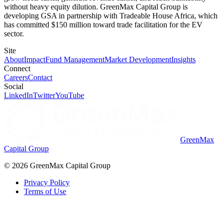
without heavy equity dilution. GreenMax Capital Group is
developing GSA in partnership with Tradeable House Africa, which
has committed $150 million toward trade facilitation for the EV
sector.​​​​‌ ‍ ​‍​‍‌‍ ‌ ​‍‌‍‍‌‌‍‌ ‌‍‍‌‌‍ ‍​‍​‍​ ‍‍​‍​‍‌ ​ ‌‍​‌‌‍ ‍‌‍‍‌‌ ‌​‌ ‍‌​‍ ‍‌‍‍‌‌‍ ​‍​‍​‍ ​​‍​‍‌‍‍​‌ ​‍‌‍‌‌‌‍‌‍​‍​‍​ ‍‍​‍​‍‌‍‍​‌ ‌​‌ ‌​‌ ​​​ ‍‍​‍ ​‍ ‌‍ ​‌‍ ‌‍​ ‌‍​‌‌‍ ​‌‍‍​‌‍ ‌ ​ ‌ ‌​​ ‍‍​ ​ ​ ​ ​ ​ ​ ​ ​‍ ‌‍‍‌‌‍ ‍‌ ‌​‌‍‌‌‌‍ ‍‌ ‌​​‍ ‌‍‌‌‌‍‌​‌‍‍‌‌ ‌​​‍ ‌‍ ‌‌‍ ‌‍‌​‌‍‌‌​ ‌‌ ​​‌ ​‍‌‍‌‌‌ ​ ‌‍‌‌‌‍ ‍‌ ‌​‌‍​‌‌ ‌​‌‍‍‌‌‍ ‌‍ ‍​ ‍ ‌‍‍‌‌‍‌​​ ‌‌‍​‍​ ‌​​ ‌ ​ ‌‍​ ​‍​ ‌‌​ ‌‍​ ​ ​‍ ‌​ ‌​​ ‌‍​ ‌​​ ‌ ​‍ ‌​ ‌​​ ‍‌​ ‍‌​ ​‍​‍ ‌‌‍​‌​ ‍‌​ ​‌​ ‌‌​‍ ‌‌‍​‌​ ‌ ‌‍​‌‌‍‌​​ ‌ ​ ‌ ​ ‍​​ ‌‍​ ‌ ​ ​‍‌‍‌​​ ‌‌​ ‍ ‌ ‌​‌ ‍‌‌ ​​‌‍‌‌​ ‌‌ ​​‌‍ ​‌‍​‌‌ ‌​‌‍‌‍‌‍ ‌ ​‍‌‍ ‌​ ‍ ‌ ​​‌‍​‌‌ ‌​‌‍‍​​ ‌‌‍​‍‌ ‌‌‌‍‍‌‌‍ ​‌‍‌​‌‍‌‌‌ ​‍​‍‌‌​ ‌‌‌​​‍‌‌ ‌‍‍ ‌‍‌‌‌ ‍‌​‍‌‌​ ​ ‌​‌​​‍‌‌​ ​ ‌​‌​​‍‌‌​ ​‍​ ​‍​ ‌‍​ ​‌‌‍‌‌​ ​ ​ ‌‌​ ‍​‌‍‌‍‌‍‌‍‌‍​‍​ ‍‌‌‍‌‌​ ‌​​‍‌‌​ ​‍​ ​‍​‍‌‌​ ‌‌‌​‌​​‍ ‍‌‍​ ‌‍‍​‌‍‍‌‌‍ ​‌‍‌​‌ ​‍‌‍‌‌‌‍ ‍​‍‌‌​ ‌‌‌​​‍‌‌ ‌‍‍ ‌‍‌‌‌ ‍‌​‍‌‌​ ​ ‌​‌​​‍‌‌​ ​ ‌​‌​​‍‌‌​ ​‍​ ​‍​ ‌‍‌‍​‌‌‍‌‍​ ‌‍​ ‍​‌‍‌​​ ‌ ​ ‍​​ ‌‌​ ‌​‌‍​‌​ ‌‌​‍‌‌​ ​‍​ ​‍​‍‌‌​ ‌‌‌​‌​​‍ ‍‌ ‌​‌‍‌‌‌ ‍​‌ ‌​​ ‌‍​‍‌‍​‌‌ ​ ‌‍‌‌‌‌‌‌‌ ​‍‌‍ ​​ ‌‌‍‍​‌ ‌​‌ ‌​‌ ​​​‍‌‌​ ​ ‌​​‌​‍‌‌​ ​‍‌​‌‍​‍‌‌​ ​‍‌​‌‍‌‍ ​‌‍ ‌‍​ ‌‍​‌‌‍ ​‌‍‍​‌‍ ‌ ​ ‌ ‌​​‍‌‌​ ​ ‌​​‌​ ​ ​ ​ ​ ​ ​ ​ ​‍‌‍‌‍‍‌‌‍‌​​ ‌‌‍​‍​ ‌​​ ‌ ​ ‌‍​ ​‍​ ‌‌​ ‌‍​ ​ ​‍ ‌​ ‌​​ ‌‍​ ‌​​ ‌ ​‍ ‌​ ‌​​ ‍‌​ ‍‌​ ​‍​‍ ‌‌‍​‌​ ‍‌​ ​‌​ ‌‌​‍ ‌‌‍​‌​ ‌ ‌‍​‌‌‍‌​​ ‌ ​ ‌ ​ ‍​​ ‌‍​ ‌ ​ ​‍‌‍‌​​ ‌‌​‍‌‍‌ ‌​‌ ‍‌‌ ​​‌‍‌‌​ ‌‌ ​​‌‍ ​‌‍​‌‌ ‌​‌‍‌‍‌‍ ‌ ​‍‌‍ ‌​‍‌‍‌ ​​‌‍​‌‌ ‌​‌‍‍​​ ‌‌‍​‍‌ ‌‌‌‍‍‌‌‍ ​‌‍‌​‌‍‌‌‌ ​‍​‍‌‌​ ‌‌‌​​‍‌‌ ‌‍‍ ‌‍‌‌‌ ‍‌​‍‌‌​ ​ ‌​‌​​‍‌‌​ ​ ‌​‌​​‍‌‌​ ​‍​ ​‍​ ‌‍​ ​‌‌‍‌‌​ ​ ​ ‌‌​ ‍​‌‍‌‍‌‍‌‍‌‍​‍​ ‍‌‌‍‌‌​ ‌​​‍‌‌​ ​‍​ ​‍​‍‌‌​ ‌‌‌​‌​​‍ ‍‌‍​ ‌‍‍​‌‍‍‌‌‍ ​‌‍‌​‌ ​‍‌‍‌‌‌‍ ‍​‍‌‌​ ‌‌‌​​‍‌‌ ‌‍‍ ‌‍‌‌‌ ‍‌​‍‌‌​ ​ ‌​‌​​‍‌‌​ ​ ‌​‌​​‍‌‌​ ​‍​ ​‍​ ‌‍‌‍​‌‌‍‌‍​ ‌‍​ ‍​‌‍‌​​ ‌ ​ ‍​​ ‌‌​ ‌​‌‍​‌​ ‌‌​‍‌‌​ ​‍​ ​‍​‍‌‌​ ‌‌‌​‌​​‍ ‍‌ ‌​‌‍‌‌‌ ‍​‌ ‌​​‍‌‍‌ ​​‌‍‌‌‌ ​‍‌ ​ ‌ ​​‌‍‌‌‌‍​ ‌ ‌​‌‍‍‌‌ ‌‍‌‍‌‌​ ‌‌ ​​‌ ‌‌‌‍​‍‌‍ ​‌‍‍‌‌ ​ ‌‍‍​‌‍‌‌‌‍‌​​‍​‍‌ ‌
Site​​​​‌ ‍ ​‍​‍‌‍ ‌ ​‍‌‍‍‌‌‍‌ ‌‍‍‌‌‍ ‍​‍​‍​ ‍‍​‍​‍‌ ​ ‌‍​‌‌‍ ‍‌‍‍‌‌ ‌​‌ ‍‌​‍ ‍‌‍‍‌‌‍ ​‍​‍​‍ ​​‍​‍‌‍‍​‌ ​‍‌‍‌‌‌‍‌‍​‍​‍​ ‍‍​‍​‍‌‍‍​‌ ‌​‌ ‌​‌ ​​​ ‍‍​‍ ​‍ ‌‍ ​‌‍ ‌‍​ ‌‍​‌‌‍ ​‌‍‍​‌‍ ‌ ​ ‌ ‌​​ ‍‍​ ​ ​ ​ ​ ​ ​ ​ ​‍ ‌‍‍‌‌‍ ‍‌ ‌​‌‍‌‌‌‍ ‍‌ ‌​​‍ ‌‍‌‌‌‍‌​‌‍‍‌‌ ‌​​‍ ‌‍ ‌‌‍ ‌‍‌​‌‍‌‌​ ‌‌ ​​‌ ​‍‌‍‌‌‌ ​ ‌‍‌‌‌‍ ‍‌ ‌​‌‍​‌‌ ‌​‌‍‍‌‌‍ ‌‍ ‍​ ‍ ‌‍‍‌‌‍‌​​ ‌‌ ​ ‌‍‍‌‌ ‌​‌‍‌‌‌‌​ ‌‍‌‌‌ ‌​‌ ‌​‌‍‍‌‌‍ ‍‌‍‌ ‌ ​ ​ ‍ ‌ ‌​‌ ‍‌‌ ​​‌‍‌‌​ ‌‌ ​ ‌‍‌‌‌ ‌​‌ ‌​‌‍‍‌‌‍ ‍‌‍‌ ‌ ​ ​ ‍ ‌ ​​‌‍​‌‌ ‌​‌‍‍​​ ‌‌‍‌‍‌‍ ‌‍ ‌ ‌​‌‍‌‌‌ ​‍‌​ ‍‌‍​‌‌ ‌‍‌‍‍‌‌‍‌ ‌‍​‌‌ ‌​‌‍‍‌‌‍ ‌‍ ‍​‍‌‌​ ‌‌‌​​‍‌‌ ‌‍‍ ‌‍‌‌‌ ‍‌​‍‌‌​ ​ ‌​‌​​‍‌‌​ ​ ‌​‌​​‍‌‌​ ​‍​ ​‍​ ​‌​ ​‌​ ‌​‌‍​ ​ ​ ​ ‍‌​ ‌​‌‍​‌‌‍‌​​ ​‍​ ‍​​ ‍​​‍‌‌​ ​‍​ ​‍​‍‌‌​ ‌‌‌​‌​​‍ ‍‌‍‍​‌‍‌‌‌‍​‌‌‍‌​‌‍‍‌‌‍ ‍‌‍‌ ​ ‌‍​‍‌‍​‌‌ ​ ‌‍‌‌‌‌‌‌‌ ​‍‌‍ ​​ ‌‌‍‍​‌ ‌​‌ ‌​‌ ​​​‍‌‌​ ​ ‌​​‌​‍‌‌​ ​‍‌​‌‍​‍‌‌​ ​‍‌​‌‍‌‍ ​‌‍ ‌‍​ ‌‍​‌‌‍ ​‌‍‍​‌‍ ‌ ​ ‌ ‌​​‍‌‌​ ​ ‌​​‌​ ​ ​ ​ ​ ​ ​ ​ ​‍‌‍‌‍‍‌‌‍‌​​ ‌‌ ​ ‌‍‍‌‌ ‌​‌‍‌‌‌‌​ ‌‍‌‌‌ ‌​‌ ‌​‌‍‍‌‌‍ ‍‌‍‌ ‌ ​ ​‍‌‍‌ ‌​‌ ‍‌‌ ​​‌‍‌‌​ ‌‌ ​ ‌‍‌‌‌ ‌​‌ ‌​‌‍‍‌‌‍ ‍‌‍‌ ‌ ​ ​‍‌‍‌ ​​‌‍​‌‌ ‌​‌‍‍​​ ‌‌‍‌‍‌‍ ‌‍ ‌ ‌​‌‍‌‌‌ ​‍‌​ ‍‌‍​‌‌ ‌‍‌‍‍‌‌‍‌ ‌‍​‌‌ ‌​‌‍‍‌‌‍ ‌‍ ‍​‍‌‌​ ‌‌‌​​‍‌‌ ‌‍‍ ‌‍‌‌‌ ‍‌​‍‌‌​ ​ ‌​‌​​‍‌‌​ ​ ‌​‌​​‍‌‌​ ​‍​ ​‍​ ​‌​ ​‌​ ‌​‌‍​ ​ ​ ​ ‍‌​ ‌​‌‍​‌‌‍‌​​ ​‍​ ‍​​ ‍​​‍‌‌​ ​‍​ ​‍​‍‌‌​ ‌‌‌​‌​​‍ ‍‌‍‍​‌‍‌‌‌‍​‌‌‍‌​‌‍‍‌‌‍ ‍‌‍‌ ​‍‌‍‌ ​​‌‍‌‌‌ ​‍‌ ​ ‌ ​​‌‍‌‌‌‍​ ‌ ‌​‌‍‍‌‌ ‌‍‌‍‌‌​ ‌‌ ​​‌ ‌‌‌‍​‍‌‍ ​‌‍‍‌‌ ​ ‌‍‍​‌‍‌‌‌‍‌​​‍​‍‌ ‌
About​​​​‌ ‍ ​‍​‍‌‍ ‌ ​‍‌‍‍‌‌‍‌ ‌‍‍‌‌‍ ‍​‍​‍​ ‍‍​‍​‍‌ ​ ‌‍​‌‌‍ ‍‌‍‍‌‌ ‌​‌ ‍‌​‍ ‍‌‍‍‌‌‍ ​‍​‍​‍ ​​‍​‍‌‍‍​‌ ​‍‌‍‌‌‌‍‌‍​‍​‍​ ‍‍​‍​‍‌‍‍​‌ ‌​‌ ‌​‌ ​​​ ‍‍​‍ ​‍ ‌‍ ​‌‍ ‌‍​ ‌‍​‌‌‍ ​‌‍‍​‌‍ ‌ ​ ‌ ‌​​ ‍‍​ ​ ​ ​ ​ ​ ​ ​ ​‍ ‌‍‍‌‌‍ ‍‌ ‌​‌‍‌‌‌‍ ‍‌ ‌​​‍ ‌‍‌‌‌‍‌​‌‍‍‌‌ ‌​​‍ ‌‍ ‌‌‍ ‌‍‌​‌‍‌‌​ ‌‌ ​​‌ ​‍‌‍‌‌‌ ​ ‌‍‌‌‌‍ ‍‌ ‌​‌‍​‌‌ ‌​‌‍‍‌‌‍ ‌‍ ‍​ ‍ ‌‍‍‌‌‍‌​​ ‌‌ ​ ‌‍‍‌‌ ‌​‌‍‌‌‌‌​ ‌‍‌‌‌ ‌​‌ ‌​‌‍‍‌‌‍ ‍‌‍‌ ‌ ​ ​ ‍ ‌ ‌​‌ ‍‌‌ ​​‌‍‌‌​ ‌‌ ​ ‌‍‌‌‌ ‌​‌ ‌​‌‍‍‌‌‍ ‍‌‍‌ ‌ ​ ​ ‍ ‌ ​​‌‍​‌‌ ‌​‌‍‍​​ ‌‌‍‌‍‌‍ ‌‍ ‌ ‌​‌‍‌‌‌ ​‍‌​ ‍‌‍​‌‌ ‌‍‌‍‍‌‌‍‌ ‌‍​‌‌ ‌​‌‍‍‌‌‍ ‌‍ ‍​‍‌‌​ ‌‌‌​​‍‌‌ ‌‍‍ ‌‍‌‌‌ ‍‌​‍‌‌​ ​ ‌​‌​​‍‌‌​ ​ ‌​‌​​‍‌‌​ ​‍​ ​‍​ ​‌​ ​‌​ ‌​‌‍​ ​ ​ ​ ‍‌​ ‌​‌‍​‌‌‍‌​​ ​‍​ ‍​​ ‍​​‍‌‌​ ​‍​ ​‍​‍‌‌​ ‌‌‌​‌​​‍ ‍‌‍ ​‌‍‍‌‌‍ ‍‌‍‍ ‌ ​ ​‍‌‌​ ‌‌‌​​‍‌‌ ‌‍‍ ‌‍‌‌‌ ‍‌​‍‌‌​ ​ ‌​‌​​‍‌‌​ ​ ‌​‌​​‍‌‌​ ​‍​ ​‍​ ‌‌‌‍​‍‌‍‌‌​ ‌‍​ ​​​ ‍​​ ‌​​ ​​​ ‍‌‌‍‌‍​ ‍​​ ​‌​‍‌‌​ ​‍​ ​‍​‍‌‌​ ‌‌‌​‌​​‍ ‍‌‍ ​‌‍​‌‌‍​‍‌‍‌‌‌‍ ​​ ‌‍​‍‌‍​‌‌ ​ ‌‍‌‌‌‌‌‌‌ ​‍‌‍ ​​ ‌‌‍‍​‌ ‌​‌ ‌​‌ ​​​‍‌‌​ ​ ‌​​‌​‍‌‌​ ​‍‌​‌‍​‍‌‌​ ​‍‌​‌‍‌‍ ​‌‍ ‌‍​ ‌‍​‌‌‍ ​‌‍‍​‌‍ ‌ ​ ‌ ‌​​‍‌‌​ ​ ‌​​‌​ ​ ​ ​ ​ ​ ​ ​ ​‍‌‍‌‍‍‌‌‍‌​​ ‌‌ ​ ‌‍‍‌‌ ‌​‌‍‌‌‌‌​ ‌‍‌‌‌ ‌​‌ ‌​‌‍‍‌‌‍ ‍‌‍‌ ‌ ​ ​‍‌‍‌ ‌​‌ ‍‌‌ ​​‌‍‌‌​ ‌‌ ​ ‌‍‌‌‌ ‌​‌ ‌​‌‍‍‌‌‍ ‍‌‍‌ ‌ ​ ​‍‌‍‌ ​​‌‍​‌‌ ‌​‌‍‍​​ ‌‌‍‌‍‌‍ ‌‍ ‌ ‌​‌‍‌‌‌ ​‍‌​ ‍‌‍​‌‌ ‌‍‌‍‍‌‌‍‌ ‌‍​‌‌ ‌​‌‍‍‌‌‍ ‌‍ ‍​‍‌‌​ ‌‌‌​​‍‌‌ ‌‍‍ ‌‍‌‌‌ ‍‌​‍‌‌​ ​ ‌​‌​​‍‌‌​ ​ ‌​‌​​‍‌‌​ ​‍​ ​‍​ ​‌​ ​‌​ ‌​‌‍​ ​ ​ ​ ‍‌​ ‌​‌‍​‌‌‍‌​​ ​‍​ ‍​​ ‍​​‍‌‌​ ​‍​ ​‍​‍‌‌​ ‌‌‌​‌​​‍ ‍‌‍ ​‌‍‍‌‌‍ ‍‌‍‍ ‌ ​ ​‍‌‌​ ‌‌‌​​‍‌‌ ‌‍‍ ‌‍‌‌‌ ‍‌​‍‌‌​ ​ ‌​‌​​‍‌‌​ ​ ‌​‌​​‍‌‌​ ​‍​ ​‍​ ‌‌‌‍​‍‌‍‌‌​ ‌‍​ ​​​ ‍​​ ‌​​ ​​​ ‍‌‌‍‌‍​ ‍​​ ​‌​‍‌‌​ ​‍​ ​‍​‍‌‌​ ‌‌‌​‌​​‍ ‍‌‍ ​‌‍​‌‌‍​‍‌‍‌‌‌‍ ​​‍‌‍‌ ​​‌‍‌‌‌ ​‍‌ ​ ‌ ​​‌‍‌‌‌‍​ ‌ ‌​‌‍‍‌‌ ‌‍‌‍‌‌​ ‌‌ ​​‌ ‌‌‌‍​‍‌‍ ​‌‍‍‌‌ ​ ‌‍‍​‌‍‌‌‌‍‌​​‍​‍‌ ‌
Impact​​​​‌ ‍ ​‍​‍‌‍ ‌ ​‍‌‍‍‌‌‍‌ ‌‍‍‌‌‍ ‍​‍​‍​ ‍‍​‍​‍‌ ​ ‌‍​‌‌‍ ‍‌‍‍‌‌ ‌​‌ ‍‌​‍ ‍‌‍‍‌‌‍ ​‍​‍​‍ ​​‍​‍‌‍‍​‌ ​‍‌‍‌‌‌‍‌‍​‍​‍​ ‍‍​‍​‍‌‍‍​‌ ‌​‌ ‌​‌ ​​​ ‍‍​‍ ​‍ ‌‍ ​‌‍ ‌‍​ ‌‍​‌‌‍ ​‌‍‍​‌‍ ‌ ​ ‌ ‌​​ ‍‍​ ​ ​ ​ ​ ​ ​ ​ ​‍ ‌‍‍‌‌‍ ‍‌ ‌​‌‍‌‌‌‍ ‍‌ ‌​​‍ ‌‍‌‌‌‍‌​‌‍‍‌‌ ‌​​‍ ‌‍ ‌‌‍ ‌‍‌​‌‍‌‌​ ‌‌ ​​‌ ​‍‌‍‌‌‌ ​ ‌‍‌‌‌‍ ‍‌ ‌​‌‍​‌‌ ‌​‌‍‍‌‌‍ ‌‍ ‍​ ‍ ‌‍‍‌‌‍‌​​ ‌‌ ​ ‌‍‍‌‌ ‌​‌‍‌‌‌‌​ ‌‍‌‌‌ ‌​‌ ‌​‌‍‍‌‌‍ ‍‌‍‌ ‌ ​ ​ ‍ ‌ ‌​‌ ‍‌‌ ​​‌‍‌‌​ ‌‌ ​ ‌‍‌‌‌ ‌​‌ ‌​‌‍‍‌‌‍ ‍‌‍‌ ‌ ​ ​ ‍ ‌ ​​‌‍​‌‌ ‌​‌‍‍​​ ‌‌‍‌‍‌‍ ‌‍ ‌ ‌​‌‍‌‌‌ ​‍‌​ ‍‌‍​‌‌ ‌‍‌‍‍‌‌‍‌ ‌‍​‌‌ ‌​‌‍‍‌‌‍ ‌‍ ‍​‍‌‌​ ‌‌‌​​‍‌‌ ‌‍‍ ‌‍‌‌‌ ‍‌​‍‌‌​ ​ ‌​‌​​‍‌‌​ ​ ‌​‌​​‍‌‌​ ​‍​ ​‍​ ​‌​ ​‌​ ‌​‌‍​ ​ ​ ​ ‍‌​ ‌​‌‍​‌‌‍‌​​ ​‍​ ‍​​ ‍​​‍‌‌​ ​‍​ ​‍​‍‌‌​ ‌‌‌​‌​​‍ ‍‌‍ ​‌‍‍‌‌‍ ‍‌‍‍ ‌ ​ ​‍‌‌​ ‌‌‌​​‍‌‌ ‌‍‍ ‌‍‌‌‌ ‍‌​‍‌‌​ ​ ‌​‌​​‍‌‌​ ​ ‌​‌​​‍‌‌​ ​‍​ ​‍​ ‌​​ ‌‌​ ​‌‌‍​‌‌‍​‍‌‍​‌​ ‌‍​ ‌ ​ ​‍‌‍​ ​ ‌‌‌‍​ ​‍‌‌​ ​‍​ ​‍​‍‌‌​ ‌‌‌​‌​​‍ ‍‌‍ ​‌‍​‌‌‍​‍‌‍‌‌‌‍ ​​ ‌‍​‍‌‍​‌‌ ​ ‌‍‌‌‌‌‌‌‌ ​‍‌‍ ​​ ‌‌‍‍​‌ ‌​‌ ‌​‌ ​​​‍‌‌​ ​ ‌​​‌​‍‌‌​ ​‍‌​‌‍​‍‌‌​ ​‍‌​‌‍‌‍ ​‌‍ ‌‍​ ‌‍​‌‌‍ ​‌‍‍​‌‍ ‌ ​ ‌ ‌​​‍‌‌​ ​ ‌​​‌​ ​ ​ ​ ​ ​ ​ ​ ​‍‌‍‌‍‍‌‌‍‌​​ ‌‌ ​ ‌‍‍‌‌ ‌​‌‍‌‌‌‌​ ‌‍‌‌‌ ‌​‌ ‌​‌‍‍‌‌‍ ‍‌‍‌ ‌ ​ ​‍‌‍‌ ‌​‌ ‍‌‌ ​​‌‍‌‌​ ‌‌ ​ ‌‍‌‌‌ ‌​‌ ‌​‌‍‍‌‌‍ ‍‌‍‌ ‌ ​ ​‍‌‍‌ ​​‌‍​‌‌ ‌​‌‍‍​​ ‌‌‍‌‍‌‍ ‌‍ ‌ ‌​‌‍‌‌‌ ​‍‌​ ‍‌‍​‌‌ ‌‍‌‍‍‌‌‍‌ ‌‍​‌‌ ‌​‌‍‍‌‌‍ ‌‍ ‍​‍‌‌​ ‌‌‌​​‍‌‌ ‌‍‍ ‌‍‌‌‌ ‍‌​‍‌‌​ ​ ‌​‌​​‍‌‌​ ​ ‌​‌​​‍‌‌​ ​‍​ ​‍​ ​‌​ ​‌​ ‌​‌‍​ ​ ​ ​ ‍‌​ ‌​‌‍​‌‌‍‌​​ ​‍​ ‍​​ ‍​​‍‌‌​ ​‍​ ​‍​‍‌‌​ ‌‌‌​‌​​‍ ‍‌‍ ​‌‍‍‌‌‍ ‍‌‍‍ ‌ ​ ​‍‌‌​ ‌‌‌​​‍‌‌ ‌‍‍ ‌‍‌‌‌ ‍‌​‍‌‌​ ​ ‌​‌​​‍‌‌​ ​ ‌​‌​​‍‌‌​ ​‍​ ​‍​ ‌​​ ‌‌​ ​‌‌‍​‌‌‍​‍‌‍​‌​ ‌‍​ ‌ ​ ​‍‌‍​ ​ ‌‌‌‍​ ​‍‌‌​ ​‍​ ​‍​‍‌‌​ ‌‌‌​‌​​‍ ‍‌‍ ​‌‍​‌‌‍​‍‌‍‌‌‌‍ ​​‍‌‍‌ ​​‌‍‌‌‌ ​‍‌ ​ ‌ ​​‌‍‌‌‌‍​ ‌ ‌​‌‍‍‌‌ ‌‍‌‍‌‌​ ‌‌ ​​‌ ‌‌‌‍​‍‌‍ ​‌‍‍‌‌ ​ ‌‍‍​‌‍‌‌‌‍‌​​‍​‍‌ ‌
Fund Management​​​​‌ ‍ ​‍​‍‌‍ ‌ ​‍‌‍‍‌‌‍‌ ‌‍‍‌‌‍ ‍​‍​‍​ ‍‍​‍​‍‌ ​ ‌‍​‌‌‍ ‍‌‍‍‌‌ ‌​‌ ‍‌​‍ ‍‌‍‍‌‌‍ ​‍​‍​‍ ​​‍​‍‌‍‍​‌ ​‍‌‍‌‌‌‍‌‍​‍​‍​ ‍‍​‍​‍‌‍‍​‌ ‌​‌ ‌​‌ ​​​ ‍‍​‍ ​‍ ‌‍ ​‌‍ ‌‍​ ‌‍​‌‌‍ ​‌‍‍​‌‍ ‌ ​ ‌ ‌​​ ‍‍​ ​ ​ ​ ​ ​ ​ ​ ​‍ ‌‍‍‌‌‍ ‍‌ ‌​‌‍‌‌‌‍ ‍‌ ‌​​‍ ‌‍‌‌‌‍‌​‌‍‍‌‌ ‌​​‍ ‌‍ ‌‌‍ ‌‍‌​‌‍‌‌​ ‌‌ ​​‌ ​‍‌‍‌‌‌ ​ ‌‍‌‌‌‍ ‍‌ ‌​‌‍​‌‌ ‌​‌‍‍‌‌‍ ‌‍ ‍​ ‍ ‌‍‍‌‌‍‌​​ ‌‌ ​ ‌‍‍‌‌ ‌​‌‍‌‌‌‌​ ‌‍‌‌‌ ‌​‌ ‌​‌‍‍‌‌‍ ‍‌‍‌ ‌ ​ ​ ‍ ‌ ‌​‌ ‍‌‌ ​​‌‍‌‌​ ‌‌ ​ ‌‍‌‌‌ ‌​‌ ‌​‌‍‍‌‌‍ ‍‌‍‌ ‌ ​ ​ ‍ ‌ ​​‌‍​‌‌ ‌​‌‍‍​​ ‌‌‍‌‍‌‍ ‌‍ ‌ ‌​‌‍‌‌‌ ​‍‌​ ‍‌‍​‌‌ ‌‍‌‍‍‌‌‍‌ ‌‍​‌‌ ‌​‌‍‍‌‌‍ ‌‍ ‍​‍‌‌​ ‌‌‌​​‍‌‌ ‌‍‍ ‌‍‌‌‌ ‍‌​‍‌‌​ ​ ‌​‌​​‍‌‌​ ​ ‌​‌​​‍‌‌​ ​‍​ ​‍​ ​‌​ ​‌​ ‌​‌‍​ ​ ​ ​ ‍‌​ ‌​‌‍​‌‌‍‌​​ ​‍​ ‍​​ ‍​​‍‌‌​ ​‍​ ​‍​‍‌‌​ ‌‌‌​‌​​‍ ‍‌‍ ​‌‍‍‌‌‍ ‍‌‍‍ ‌ ​ ​‍‌‌​ ‌‌‌​​‍‌‌ ‌‍‍ ‌‍‌‌‌ ‍‌​‍‌‌​ ​ ‌​‌​​‍‌‌​ ​ ‌​‌​​‍‌‌​ ​‍​ ​‍​ ​​​ ‍​​ ​‌​ ​‌​ ​‍​ ​ ​ ‌​​ ​​‌‍​‍‌‍‌​​ ‍​​ ​‌​‍‌‌​ ​‍​ ​‍​‍‌‌​ ‌‌‌​‌​​‍ ‍‌‍ ​‌‍​‌‌‍​‍‌‍‌‌‌‍ ​​ ‌‍​‍‌‍​‌‌ ​ ‌‍‌‌‌‌‌‌‌ ​‍‌‍ ​​ ‌‌‍‍​‌ ‌​‌ ‌​‌ ​​​‍‌‌​ ​ ‌​​‌​‍‌‌​ ​‍‌​‌‍​‍‌‌​ ​‍‌​‌‍‌‍ ​‌‍ ‌‍​ ‌‍​‌‌‍ ​‌‍‍​‌‍ ‌ ​ ‌ ‌​​‍‌‌​ ​ ‌​​‌​ ​ ​ ​ ​ ​ ​ ​ ​‍‌‍‌‍‍‌‌‍‌​​ ‌‌ ​ ‌‍‍‌‌ ‌​‌‍‌‌‌‌​ ‌‍‌‌‌ ‌​‌ ‌​‌‍‍‌‌‍ ‍‌‍‌ ‌ ​ ​‍‌‍‌ ‌​‌ ‍‌‌ ​​‌‍‌‌​ ‌‌ ​ ‌‍‌‌‌ ‌​‌ ‌​‌‍‍‌‌‍ ‍‌‍‌ ‌ ​ ​‍‌‍‌ ​​‌‍​‌‌ ‌​‌‍‍​​ ‌‌‍‌‍‌‍ ‌‍ ‌ ‌​‌‍‌‌‌ ​‍‌​ ‍‌‍​‌‌ ‌‍‌‍‍‌‌‍‌ ‌‍​‌‌ ‌​‌‍‍‌‌‍ ‌‍ ‍​‍‌‌​ ‌‌‌​​‍‌‌ ‌‍‍ ‌‍‌‌‌ ‍‌​‍‌‌​ ​ ‌​‌​​‍‌‌​ ​ ‌​‌​​‍‌‌​ ​‍​ ​‍​ ​‌​ ​‌​ ‌​‌‍​ ​ ​ ​ ‍‌​ ‌​‌‍​‌‌‍‌​​ ​‍​ ‍​​ ‍​​‍‌‌​ ​‍​ ​‍​‍‌‌​ ‌‌‌​‌​​‍ ‍‌‍ ​‌‍‍‌‌‍ ‍‌‍‍ ‌ ​ ​‍‌‌​ ‌‌‌​​‍‌‌ ‌‍‍ ‌‍‌‌‌ ‍‌​‍‌‌​ ​ ‌​‌​​‍‌‌​ ​ ‌​‌​​‍‌‌​ ​‍​ ​‍​ ​​​ ‍​​ ​‌​ ​‌​ ​‍​ ​ ​ ‌​​ ​​‌‍​‍‌‍‌​​ ‍​​ ​‌​‍‌‌​ ​‍​ ​‍​‍‌‌​ ‌‌‌​‌​​‍ ‍‌‍ ​‌‍​‌‌‍​‍‌‍‌‌‌‍ ​​‍‌‍‌ ​​‌‍‌‌‌ ​‍‌ ​ ‌ ​​‌‍‌‌‌‍​ ‌ ‌​‌‍‍‌‌ ‌‍‌‍‌‌​ ‌‌ ​​‌ ‌‌‌‍​‍‌‍ ​‌‍‍‌‌ ​ ‌‍‍​‌‍‌‌‌‍‌​​‍​‍‌ ‌
Market Development​​​​‌ ‍ ​‍​‍‌‍ ‌ ​‍‌‍‍‌‌‍‌ ‌‍‍‌‌‍ ‍​‍​‍​ ‍‍​‍​‍‌ ​ ‌‍​‌‌‍ ‍‌‍‍‌‌ ‌​‌ ‍‌​‍ ‍‌‍‍‌‌‍ ​‍​‍​‍ ​​‍​‍‌‍‍​‌ ​‍‌‍‌‌‌‍‌‍​‍​‍​ ‍‍​‍​‍‌‍‍​‌ ‌​‌ ‌​‌ ​​​ ‍‍​‍ ​‍ ‌‍ ​‌‍ ‌‍​ ‌‍​‌‌‍ ​‌‍‍​‌‍ ‌ ​ ‌ ‌​​ ‍‍​ ​ ​ ​ ​ ​ ​ ​ ​‍ ‌‍‍‌‌‍ ‍‌ ‌​‌‍‌‌‌‍ ‍‌ ‌​​‍ ‌‍‌‌‌‍‌​‌‍‍‌‌ ‌​​‍ ‌‍ ‌‌‍ ‌‍‌​‌‍‌‌​ ‌‌ ​​‌ ​‍‌‍‌‌‌ ​ ‌‍‌‌‌‍ ‍‌ ‌​‌‍​‌‌ ‌​‌‍‍‌‌‍ ‌‍ ‍​ ‍ ‌‍‍‌‌‍‌​​ ‌‌ ​ ‌‍‍‌‌ ‌​‌‍‌‌‌‌​ ‌‍‌‌‌ ‌​‌ ‌​‌‍‍‌‌‍ ‍‌‍‌ ‌ ​ ​ ‍ ‌ ‌​‌ ‍‌‌ ​​‌‍‌‌​ ‌‌ ​ ‌‍‌‌‌ ‌​‌ ‌​‌‍‍‌‌‍ ‍‌‍‌ ‌ ​ ​ ‍ ‌ ​​‌‍​‌‌ ‌​‌‍‍​​ ‌‌‍‌‍‌‍ ‌‍ ‌ ‌​‌‍‌‌‌ ​‍‌​ ‍‌‍​‌‌ ‌‍‌‍‍‌‌‍‌ ‌‍​‌‌ ‌​‌‍‍‌‌‍ ‌‍ ‍​‍‌‌​ ‌‌‌​​‍‌‌ ‌‍‍ ‌‍‌‌‌ ‍‌​‍‌‌​ ​ ‌​‌​​‍‌‌​ ​ ‌​‌​​‍‌‌​ ​‍​ ​‍​ ​‌​ ​‌​ ‌​‌‍​ ​ ​ ​ ‍‌​ ‌​‌‍​‌‌‍‌​​ ​‍​ ‍​​ ‍​​‍‌‌​ ​‍​ ​‍​‍‌‌​ ‌‌‌​‌​​‍ ‍‌‍ ​‌‍‍‌‌‍ ‍‌‍‍ ‌ ​ ​‍‌‌​ ‌‌‌​​‍‌‌ ‌‍‍ ‌‍‌‌‌ ‍‌​‍‌‌​ ​ ‌​‌​​‍‌‌​ ​ ‌​‌​​‍‌‌​ ​‍​ ​‍​ ‌‍‌‍‌​‌‍​‌​ ​ ​ ‌​​ ‌‌​ ‌​‌‍‌​​ ​‌​ ‍‌​ ‌ ​ ‌​​‍‌‌​ ​‍​ ​‍​‍‌‌​ ‌‌‌​‌​​‍ ‍‌‍ ​‌‍​‌‌‍​‍‌‍‌‌‌‍ ​​ ‌‍​‍‌‍​‌‌ ​ ‌‍‌‌‌‌‌‌‌ ​‍‌‍ ​​ ‌‌‍‍​‌ ‌​‌ ‌​‌ ​​​‍‌‌​ ​ ‌​​‌​‍‌‌​ ​‍‌​‌‍​‍‌‌​ ​‍‌​‌‍‌‍ ​‌‍ ‌‍​ ‌‍​‌‌‍ ​‌‍‍​‌‍ ‌ ​ ‌ ‌​​‍‌‌​ ​ ‌​​‌​ ​ ​ ​ ​ ​ ​ ​ ​‍‌‍‌‍‍‌‌‍‌​​ ‌‌ ​ ‌‍‍‌‌ ‌​‌‍‌‌‌‌​ ‌‍‌‌‌ ‌​‌ ‌​‌‍‍‌‌‍ ‍‌‍‌ ‌ ​ ​‍‌‍‌ ‌​‌ ‍‌‌ ​​‌‍‌‌​ ‌‌ ​ ‌‍‌‌‌ ‌​‌ ‌​‌‍‍‌‌‍ ‍‌‍‌ ‌ ​ ​‍‌‍‌ ​​‌‍​‌‌ ‌​‌‍‍​​ ‌‌‍‌‍‌‍ ‌‍ ‌ ‌​‌‍‌‌‌ ​‍‌​ ‍‌‍​‌‌ ‌‍‌‍‍‌‌‍‌ ‌‍​‌‌ ‌​‌‍‍‌‌‍ ‌‍ ‍​‍‌‌​ ‌‌‌​​‍‌‌ ‌‍‍ ‌‍‌‌‌ ‍‌​‍‌‌​ ​ ‌​‌​​‍‌‌​ ​ ‌​‌​​‍‌‌​ ​‍​ ​‍​ ​‌​ ​‌​ ‌​‌‍​ ​ ​ ​ ‍‌​ ‌​‌‍​‌‌‍‌​​ ​‍​ ‍​​ ‍​​‍‌‌​ ​‍​ ​‍​‍‌‌​ ‌‌‌​‌​​‍ ‍‌‍ ​‌‍‍‌‌‍ ‍‌‍‍ ‌ ​ ​‍‌‌​ ‌‌‌​​‍‌‌ ‌‍‍ ‌‍‌‌‌ ‍‌​‍‌‌​ ​ ‌​‌​​‍‌‌​ ​ ‌​‌​​‍‌‌​ ​‍​ ​‍​ ‌‍‌‍‌​‌‍​‌​ ​ ​ ‌​​ ‌‌​ ‌​‌‍‌​​ ​‌​ ‍‌​ ‌ ​ ‌​​‍‌‌​ ​‍​ ​‍​‍‌‌​ ‌‌‌​‌​​‍ ‍‌‍ ​‌‍​‌‌‍​‍‌‍‌‌‌‍ ​​‍‌‍‌ ​​‌‍‌‌‌ ​‍‌ ​ ‌ ​​‌‍‌‌‌‍​ ‌ ‌​‌‍‍‌‌ ‌‍‌‍‌‌​ ‌‌ ​​‌ ‌‌‌‍​‍‌‍ ​‌‍‍‌‌ ​ ‌‍‍​‌‍‌‌‌‍‌​​‍​‍‌ ‌
Insights​​​​‌ ‍ ​‍​‍‌‍ ‌ ​‍‌‍‍‌‌‍‌ ‌‍‍‌‌‍ ‍​‍​‍​ ‍‍​‍​‍‌ ​ ‌‍​‌‌‍ ‍‌‍‍‌‌ ‌​‌ ‍‌​‍ ‍‌‍‍‌‌‍ ​‍​‍​‍ ​​‍​‍‌‍‍​‌ ​‍‌‍‌‌‌‍‌‍​‍​‍​ ‍‍​‍​‍‌‍‍​‌ ‌​‌ ‌​‌ ​​​ ‍‍​‍ ​‍ ‌‍ ​‌‍ ‌‍​ ‌‍​‌‌‍ ​‌‍‍​‌‍ ‌ ​ ‌ ‌​​ ‍‍​ ​ ​ ​ ​ ​ ​ ​ ​‍ ‌‍‍‌‌‍ ‍‌ ‌​‌‍‌‌‌‍ ‍‌ ‌​​‍ ‌‍‌‌‌‍‌​‌‍‍‌‌ ‌​​‍ ‌‍ ‌‌‍ ‌‍‌​‌‍‌‌​ ‌‌ ​​‌ ​‍‌‍‌‌‌ ​ ‌‍‌‌‌‍ ‍‌ ‌​‌‍​‌‌ ‌​‌‍‍‌‌‍ ‌‍ ‍​ ‍ ‌‍‍‌‌‍‌​​ ‌‌ ​ ‌‍‍‌‌ ‌​‌‍‌‌‌‌​ ‌‍‌‌‌ ‌​‌ ‌​‌‍‍‌‌‍ ‍‌‍‌ ‌ ​ ​ ‍ ‌ ‌​‌ ‍‌‌ ​​‌‍‌‌​ ‌‌ ​ ‌‍‌‌‌ ‌​‌ ‌​‌‍‍‌‌‍ ‍‌‍‌ ‌ ​ ​ ‍ ‌ ​​‌‍​‌‌ ‌​‌‍‍​​ ‌‌‍‌‍‌‍ ‌‍ ‌ ‌​‌‍‌‌‌ ​‍‌​ ‍‌‍​‌‌ ‌‍‌‍‍‌‌‍‌ ‌‍​‌‌ ‌​‌‍‍‌‌‍ ‌‍ ‍​‍‌‌​ ‌‌‌​​‍‌‌ ‌‍‍ ‌‍‌‌‌ ‍‌​‍‌‌​ ​ ‌​‌​​‍‌‌​ ​ ‌​‌​​‍‌‌​ ​‍​ ​‍​ ​‌​ ​‌​ ‌​‌‍​ ​ ​ ​ ‍‌​ ‌​‌‍​‌‌‍‌​​ ​‍​ ‍​​ ‍​​‍‌‌​ ​‍​ ​‍​‍‌‌​ ‌‌‌​‌​​‍ ‍‌‍ ​‌‍‍‌‌‍ ‍‌‍‍ ‌ ​ ​‍‌‌​ ‌‌‌​​‍‌‌ ‌‍‍ ‌‍‌‌‌ ‍‌​‍‌‌​ ​ ‌​‌​​‍‌‌​ ​ ‌​‌​​‍‌‌​ ​‍​ ​‍​ ‍​​ ​ ​ ​‍​ ​​‌‍​‍​ ​​‌‍‌‌‌‍​‍‌‍​‍​ ‌‌​ ‌‌​ ‍​​‍‌‌​ ​‍​ ​‍​‍‌‌​ ‌‌‌​‌​​‍ ‍‌‍ ​‌‍​‌‌‍​‍‌‍‌‌‌‍ ​​ ‌‍​‍‌‍​‌‌ ​ ‌‍‌‌‌‌‌‌‌ ​‍‌‍ ​​ ‌‌‍‍​‌ ‌​‌ ‌​‌ ​​​‍‌‌​ ​ ‌​​‌​‍‌‌​ ​‍‌​‌‍​‍‌‌​ ​‍‌​‌‍‌‍ ​‌‍ ‌‍​ ‌‍​‌‌‍ ​‌‍‍​‌‍ ‌ ​ ‌ ‌​​‍‌‌​ ​ ‌​​‌​ ​ ​ ​ ​ ​ ​ ​ ​‍‌‍‌‍‍‌‌‍‌​​ ‌‌ ​ ‌‍‍‌‌ ‌​‌‍‌‌‌‌​ ‌‍‌‌‌ ‌​‌ ‌​‌‍‍‌‌‍ ‍‌‍‌ ‌ ​ ​‍‌‍‌ ‌​‌ ‍‌‌ ​​‌‍‌‌​ ‌‌ ​ ‌‍‌‌‌ ‌​‌ ‌​‌‍‍‌‌‍ ‍‌‍‌ ‌ ​ ​‍‌‍‌ ​​‌‍​‌‌ ‌​‌‍‍​​ ‌‌‍‌‍‌‍ ‌‍ ‌ ‌​‌‍‌‌‌ ​‍‌​ ‍‌‍​‌‌ ‌‍‌‍‍‌‌‍‌ ‌‍​‌‌ ‌​‌‍‍‌‌‍ ‌‍ ‍​‍‌‌​ ‌‌‌​​‍‌‌ ‌‍‍ ‌‍‌‌‌ ‍‌​‍‌‌​ ​ ‌​‌​​‍‌‌​ ​ ‌​‌​​‍‌‌​ ​‍​ ​‍​ ​‌​ ​‌​ ‌​‌‍​ ​ ​ ​ ‍‌​ ‌​‌‍​‌‌‍‌​​ ​‍​ ‍​​ ‍​​‍‌‌​ ​‍​ ​‍​‍‌‌​ ‌‌‌​‌​​‍ ‍‌‍ ​‌‍‍‌‌‍ ‍‌‍‍ ‌ ​ ​‍‌‌​ ‌‌‌​​‍‌‌ ‌‍‍ ‌‍‌‌‌ ‍‌​‍‌‌​ ​ ‌​‌​​‍‌‌​ ​ ‌​‌​​‍‌‌​ ​‍​ ​‍​ ‍​​ ​ ​ ​‍​ ​​‌‍​‍​ ​​‌‍‌‌‌‍​‍‌‍​‍​ ‌‌​ ‌‌​ ‍​​‍‌‌​ ​‍​ ​‍​‍‌‌​ ‌‌‌​‌​​‍ ‍‌‍ ​‌‍​‌‌‍​‍‌‍‌‌‌‍ ​​‍‌‍‌ ​​‌‍‌‌‌ ​‍‌ ​ ‌ ​​‌‍‌‌‌‍​ ‌ ‌​‌‍‍‌‌ ‌‍‌‍‌‌​ ‌‌ ​​‌ ‌‌‌‍​‍‌‍ ​‌‍‍‌‌ ​ ‌‍‍​‌‍‌‌‌‍‌​​‍​‍‌ ‌
Connect​​​​‌ ‍ ​‍​‍‌‍ ‌ ​‍‌‍‍‌‌‍‌ ‌‍‍‌‌‍ ‍​‍​‍​ ‍‍​‍​‍‌ ​ ‌‍​‌‌‍ ‍‌‍‍‌‌ ‌​‌ ‍‌​‍ ‍‌‍‍‌‌‍ ​‍​‍​‍ ​​‍​‍‌‍‍​‌ ​‍‌‍‌‌‌‍‌‍​‍​‍​ ‍‍​‍​‍‌‍‍​‌ ‌​‌ ‌​‌ ​​​ ‍‍​‍ ​‍ ‌‍ ​‌‍ ‌‍​ ‌‍​‌‌‍ ​‌‍‍​‌‍ ‌ ​ ‌ ‌​​ ‍‍​ ​ ​ ​ ​ ​ ​ ​ ​‍ ‌‍‍‌‌‍ ‍‌ ‌​‌‍‌‌‌‍ ‍‌ ‌​​‍ ‌‍‌‌‌‍‌​‌‍‍‌‌ ‌​​‍ ‌‍ ‌‌‍ ‌‍‌​‌‍‌‌​ ‌‌ ​​‌ ​‍‌‍‌‌‌ ​ ‌‍‌‌‌‍ ‍‌ ‌​‌‍​‌‌ ‌​‌‍‍‌‌‍ ‌‍ ‍​ ‍ ‌‍‍‌‌‍‌​​ ‌‌ ​ ‌‍‍‌‌ ‌​‌‍‌‌‌‌​ ‌‍‌‌‌ ‌​‌ ‌​‌‍‍‌‌‍ ‍‌‍‌ ‌ ​ ​ ‍ ‌ ‌​‌ ‍‌‌ ​​‌‍‌‌​ ‌‌ ​ ‌‍‌‌‌ ‌​‌ ‌​‌‍‍‌‌‍ ‍‌‍‌ ‌ ​ ​ ‍ ‌ ​​‌‍​‌‌ ‌​‌‍‍​​ ‌‌‍‌‍‌‍ ‌‍ ‌ ‌​‌‍‌‌‌ ​‍‌​ ‍‌‍​‌‌ ‌‍‌‍‍‌‌‍‌ ‌‍​‌‌ ‌​‌‍‍‌‌‍ ‌‍ ‍​‍‌‌​ ‌‌‌​​‍‌‌ ‌‍‍ ‌‍‌‌‌ ‍‌​‍‌‌​ ​ ‌​‌​​‍‌‌​ ​ ‌​‌​​‍‌‌​ ​‍​ ​‍​ ‌ ​ ​​​ ​ ‌‍‌‍​ ‌‌​ ‍‌‌‍​ ‌‍​‌‌‍​‍​ ‌‌​ ​‍​ ‍‌​‍‌‌​ ​‍​ ​‍​‍‌‌​ ‌‌‌​‌​​‍ ‍‌‍‍​‌‍‌‌‌‍​‌‌‍‌​‌‍‍‌‌‍ ‍‌‍‌ ​ ‌‍​‍‌‍​‌‌ ​ ‌‍‌‌‌‌‌‌‌ ​‍‌‍ ​​ ‌‌‍‍​‌ ‌​‌ ‌​‌ ​​​‍‌‌​ ​ ‌​​‌​‍‌‌​ ​‍‌​‌‍​‍‌‌​ ​‍‌​‌‍‌‍ ​‌‍ ‌‍​ ‌‍​‌‌‍ ​‌‍‍​‌‍ ‌ ​ ‌ ‌​​‍‌‌​ ​ ‌​​‌​ ​ ​ ​ ​ ​ ​ ​ ​‍‌‍‌‍‍‌‌‍‌​​ ‌‌ ​ ‌‍‍‌‌ ‌​‌‍‌‌‌‌​ ‌‍‌‌‌ ‌​‌ ‌​‌‍‍‌‌‍ ‍‌‍‌ ‌ ​ ​‍‌‍‌ ‌​‌ ‍‌‌ ​​‌‍‌‌​ ‌‌ ​ ‌‍‌‌‌ ‌​‌ ‌​‌‍‍‌‌‍ ‍‌‍‌ ‌ ​ ​‍‌‍‌ ​​‌‍​‌‌ ‌​‌‍‍​​ ‌‌‍‌‍‌‍ ‌‍ ‌ ‌​‌‍‌‌‌ ​‍‌​ ‍‌‍​‌‌ ‌‍‌‍‍‌‌‍‌ ‌‍​‌‌ ‌​‌‍‍‌‌‍ ‌‍ ‍​‍‌‌​ ‌‌‌​​‍‌‌ ‌‍‍ ‌‍‌‌‌ ‍‌​‍‌‌​ ​ ‌​‌​​‍‌‌​ ​ ‌​‌​​‍‌‌​ ​‍​ ​‍​ ‌ ​ ​​​ ​ ‌‍‌‍​ ‌‌​ ‍‌‌‍​ ‌‍​‌‌‍​‍​ ‌‌​ ​‍​ ‍‌​‍‌‌​ ​‍​ ​‍​‍‌‌​ ‌‌‌​‌​​‍ ‍‌‍‍​‌‍‌‌‌‍​‌‌‍‌​‌‍‍‌‌‍ ‍‌‍‌ ​‍‌‍‌ ​​‌‍‌‌‌ ​‍‌ ​ ‌ ​​‌‍‌‌‌‍​ ‌ ‌​‌‍‍‌‌ ‌‍‌‍‌‌​ ‌‌ ​​‌ ‌‌‌‍​‍‌‍ ​‌‍‍‌‌ ​ ‌‍‍​‌‍‌‌‌‍‌​​‍​‍‌ ‌
Careers​​​​‌ ‍ ​‍​‍‌‍ ‌ ​‍‌‍‍‌‌‍‌ ‌‍‍‌‌‍ ‍​‍​‍​ ‍‍​‍​‍‌ ​ ‌‍​‌‌‍ ‍‌‍‍‌‌ ‌​‌ ‍‌​‍ ‍‌‍‍‌‌‍ ​‍​‍​‍ ​​‍​‍‌‍‍​‌ ​‍‌‍‌‌‌‍‌‍​‍​‍​ ‍‍​‍​‍‌‍‍​‌ ‌​‌ ‌​‌ ​​​ ‍‍​‍ ​‍ ‌‍ ​‌‍ ‌‍​ ‌‍​‌‌‍ ​‌‍‍​‌‍ ‌ ​ ‌ ‌​​ ‍‍​ ​ ​ ​ ​ ​ ​ ​ ​‍ ‌‍‍‌‌‍ ‍‌ ‌​‌‍‌‌‌‍ ‍‌ ‌​​‍ ‌‍‌‌‌‍‌​‌‍‍‌‌ ‌​​‍ ‌‍ ‌‌‍ ‌‍‌​‌‍‌‌​ ‌‌ ​​‌ ​‍‌‍‌‌‌ ​ ‌‍‌‌‌‍ ‍‌ ‌​‌‍​‌‌ ‌​‌‍‍‌‌‍ ‌‍ ‍​ ‍ ‌‍‍‌‌‍‌​​ ‌‌ ​ ‌‍‍‌‌ ‌​‌‍‌‌‌‌​ ‌‍‌‌‌ ‌​‌ ‌​‌‍‍‌‌‍ ‍‌‍‌ ‌ ​ ​ ‍ ‌ ‌​‌ ‍‌‌ ​​‌‍‌‌​ ‌‌ ​ ‌‍‌‌‌ ‌​‌ ‌​‌‍‍‌‌‍ ‍‌‍‌ ‌ ​ ​ ‍ ‌ ​​‌‍​‌‌ ‌​‌‍‍​​ ‌‌‍‌‍‌‍ ‌‍ ‌ ‌​‌‍‌‌‌ ​‍‌​ ‍‌‍​‌‌ ‌‍‌‍‍‌‌‍‌ ‌‍​‌‌ ‌​‌‍‍‌‌‍ ‌‍ ‍​‍‌‌​ ‌‌‌​​‍‌‌ ‌‍‍ ‌‍‌‌‌ ‍‌​‍‌‌​ ​ ‌​‌​​‍‌‌​ ​ ‌​‌​​‍‌‌​ ​‍​ ​‍​ ‌ ​ ​​​ ​ ‌‍‌‍​ ‌‌​ ‍‌‌‍​ ‌‍​‌‌‍​‍​ ‌‌​ ​‍​ ‍‌​‍‌‌​ ​‍​ ​‍​‍‌‌​ ‌‌‌​‌​​‍ ‍‌‍ ​‌‍‍‌‌‍ ‍‌‍‍ ‌ ​ ​‍‌‌​ ‌‌‌​​‍‌‌ ‌‍‍ ‌‍‌‌‌ ‍‌​‍‌‌​ ​ ‌​‌​​‍‌‌​ ​ ‌​‌​​‍‌‌​ ​‍​ ​‍‌‍‌​‌‍​‍​ ‌​​ ​ ​ ‌‌​ ‍​‌‍​‍​ ‌​‌‍​‍​ ​‍​ ‌‌‌‍​‌​‍‌‌​ ​‍​ ​‍​‍‌‌​ ‌‌‌​‌​​‍ ‍‌‍ ​‌‍​‌‌‍​‍‌‍‌‌‌‍ ​​ ‌‍​‍‌‍​‌‌ ​ ‌‍‌‌‌‌‌‌‌ ​‍‌‍ ​​ ‌‌‍‍​‌ ‌​‌ ‌​‌ ​​​‍‌‌​ ​ ‌​​‌​‍‌‌​ ​‍‌​‌‍​‍‌‌​ ​‍‌​‌‍‌‍ ​‌‍ ‌‍​ ‌‍​‌‌‍ ​‌‍‍​‌‍ ‌ ​ ‌ ‌​​‍‌‌​ ​ ‌​​‌​ ​ ​ ​ ​ ​ ​ ​ ​‍‌‍‌‍‍‌‌‍‌​​ ‌‌ ​ ‌‍‍‌‌ ‌​‌‍‌‌‌‌​ ‌‍‌‌‌ ‌​‌ ‌​‌‍‍‌‌‍ ‍‌‍‌ ‌ ​ ​‍‌‍‌ ‌​‌ ‍‌‌ ​​‌‍‌‌​ ‌‌ ​ ‌‍‌‌‌ ‌​‌ ‌​‌‍‍‌‌‍ ‍‌‍‌ ‌ ​ ​‍‌‍‌ ​​‌‍​‌‌ ‌​‌‍‍​​ ‌‌‍‌‍‌‍ ‌‍ ‌ ‌​‌‍‌‌‌ ​‍‌​ ‍‌‍​‌‌ ‌‍‌‍‍‌‌‍‌ ‌‍​‌‌ ‌​‌‍‍‌‌‍ ‌‍ ‍​‍‌‌​ ‌‌‌​​‍‌‌ ‌‍‍ ‌‍‌‌‌ ‍‌​‍‌‌​ ​ ‌​‌​​‍‌‌​ ​ ‌​‌​​‍‌‌​ ​‍​ ​‍​ ‌ ​ ​​​ ​ ‌‍‌‍​ ‌‌​ ‍‌‌‍​ ‌‍​‌‌‍​‍​ ‌‌​ ​‍​ ‍‌​‍‌‌​ ​‍​ ​‍​‍‌‌​ ‌‌‌​‌​​‍ ‍‌‍ ​‌‍‍‌‌‍ ‍‌‍‍ ‌ ​ ​‍‌‌​ ‌‌‌​​‍‌‌ ‌‍‍ ‌‍‌‌‌ ‍‌​‍‌‌​ ​ ‌​‌​​‍‌‌​ ​ ‌​‌​​‍‌‌​ ​‍​ ​‍‌‍‌​‌‍​‍​ ‌​​ ​ ​ ‌‌​ ‍​‌‍​‍​ ‌​‌‍​‍​ ​‍​ ‌‌‌‍​‌​‍‌‌​ ​‍​ ​‍​‍‌‌​ ‌‌‌​‌​​‍ ‍‌‍ ​‌‍​‌‌‍​‍‌‍‌‌‌‍ ​​‍‌‍‌ ​​‌‍‌‌‌ ​‍‌ ​ ‌ ​​‌‍‌‌‌‍​ ‌ ‌​‌‍‍‌‌ ‌‍‌‍‌‌​ ‌‌ ​​‌ ‌‌‌‍​‍‌‍ ​‌‍‍‌‌ ​ ‌‍‍​‌‍‌‌‌‍‌​​‍​‍‌ ‌
Contact​​​​‌ ‍ ​‍​‍‌‍ ‌ ​‍‌‍‍‌‌‍‌ ‌‍‍‌‌‍ ‍​‍​‍​ ‍‍​‍​‍‌ ​ ‌‍​‌‌‍ ‍‌‍‍‌‌ ‌​‌ ‍‌​‍ ‍‌‍‍‌‌‍ ​‍​‍​‍ ​​‍​‍‌‍‍​‌ ​‍‌‍‌‌‌‍‌‍​‍​‍​ ‍‍​‍​‍‌‍‍​‌ ‌​‌ ‌​‌ ​​​ ‍‍​‍ ​‍ ‌‍ ​‌‍ ‌‍​ ‌‍​‌‌‍ ​‌‍‍​‌‍ ‌ ​ ‌ ‌​​ ‍‍​ ​ ​ ​ ​ ​ ​ ​ ​‍ ‌‍‍‌‌‍ ‍‌ ‌​‌‍‌‌‌‍ ‍‌ ‌​​‍ ‌‍‌‌‌‍‌​‌‍‍‌‌ ‌​​‍ ‌‍ ‌‌‍ ‌‍‌​‌‍‌‌​ ‌‌ ​​‌ ​‍‌‍‌‌‌ ​ ‌‍‌‌‌‍ ‍‌ ‌​‌‍​‌‌ ‌​‌‍‍‌‌‍ ‌‍ ‍​ ‍ ‌‍‍‌‌‍‌​​ ‌‌ ​ ‌‍‍‌‌ ‌​‌‍‌‌‌‌​ ‌‍‌‌‌ ‌​‌ ‌​‌‍‍‌‌‍ ‍‌‍‌ ‌ ​ ​ ‍ ‌ ‌​‌ ‍‌‌ ​​‌‍‌‌​ ‌‌ ​ ‌‍‌‌‌ ‌​‌ ‌​‌‍‍‌‌‍ ‍‌‍‌ ‌ ​ ​ ‍ ‌ ​​‌‍​‌‌ ‌​‌‍‍​​ ‌‌‍‌‍‌‍ ‌‍ ‌ ‌​‌‍‌‌‌ ​‍‌​ ‍‌‍​‌‌ ‌‍‌‍‍‌‌‍‌ ‌‍​‌‌ ‌​‌‍‍‌‌‍ ‌‍ ‍​‍‌‌​ ‌‌‌​​‍‌‌ ‌‍‍ ‌‍‌‌‌ ‍‌​‍‌‌​ ​ ‌​‌​​‍‌‌​ ​ ‌​‌​​‍‌‌​ ​‍​ ​‍​ ‌ ​ ​​​ ​ ‌‍‌‍​ ‌‌​ ‍‌‌‍​ ‌‍​‌‌‍​‍​ ‌‌​ ​‍​ ‍‌​‍‌‌​ ​‍​ ​‍​‍‌‌​ ‌‌‌​‌​​‍ ‍‌‍ ​‌‍‍‌‌‍ ‍‌‍‍ ‌ ​ ​‍‌‌​ ‌‌‌​​‍‌‌ ‌‍‍ ‌‍‌‌‌ ‍‌​‍‌‌​ ​ ‌​‌​​‍‌‌​ ​ ‌​‌​​‍‌‌​ ​‍​ ​‍‌‍‌​​ ​‍​ ​‌​ ‌ ​ ‌‍​ ​​​ ‌‍​ ​‌​ ‌‌‌‍​‌​ ‌‍​ ‌‌​‍‌‌​ ​‍​ ​‍​‍‌‌​ ‌‌‌​‌​​‍ ‍‌‍ ​‌‍​‌‌‍​‍‌‍‌‌‌‍ ​​ ‌‍​‍‌‍​‌‌ ​ ‌‍‌‌‌‌‌‌‌ ​‍‌‍ ​​ ‌‌‍‍​‌ ‌​‌ ‌​‌ ​​​‍‌‌​ ​ ‌​​‌​‍‌‌​ ​‍‌​‌‍​‍‌‌​ ​‍‌​‌‍‌‍ ​‌‍ ‌‍​ ‌‍​‌‌‍ ​‌‍‍​‌‍ ‌ ​ ‌ ‌​​‍‌‌​ ​ ‌​​‌​ ​ ​ ​ ​ ​ ​ ​ ​‍‌‍‌‍‍‌‌‍‌​​ ‌‌ ​ ‌‍‍‌‌ ‌​‌‍‌‌‌‌​ ‌‍‌‌‌ ‌​‌ ‌​‌‍‍‌‌‍ ‍‌‍‌ ‌ ​ ​‍‌‍‌ ‌​‌ ‍‌‌ ​​‌‍‌‌​ ‌‌ ​ ‌‍‌‌‌ ‌​‌ ‌​‌‍‍‌‌‍ ‍‌‍‌ ‌ ​ ​‍‌‍‌ ​​‌‍​‌‌ ‌​‌‍‍​​ ‌‌‍‌‍‌‍ ‌‍ ‌ ‌​‌‍‌‌‌ ​‍‌​ ‍‌‍​‌‌ ‌‍‌‍‍‌‌‍‌ ‌‍​‌‌ ‌​‌‍‍‌‌‍ ‌‍ ‍​‍‌‌​ ‌‌‌​​‍‌‌ ‌‍‍ ‌‍‌‌‌ ‍‌​‍‌‌​ ​ ‌​‌​​‍‌‌​ ​ ‌​‌​​‍‌‌​ ​‍​ ​‍​ ‌ ​ ​​​ ​ ‌‍‌‍​ ‌‌​ ‍‌‌‍​ ‌‍​‌‌‍​‍​ ‌‌​ ​‍​ ‍‌​‍‌‌​ ​‍​ ​‍​‍‌‌​ ‌‌‌​‌​​‍ ‍‌‍ ​‌‍‍‌‌‍ ‍‌‍‍ ‌ ​ ​‍‌‌​ ‌‌‌​​‍‌‌ ‌‍‍ ‌‍‌‌‌ ‍‌​‍‌‌​ ​ ‌​‌​​‍‌‌​ ​ ‌​‌​​‍‌‌​ ​‍​ ​‍‌‍‌​​ ​‍​ ​‌​ ‌ ​ ‌‍​ ​​​ ‌‍​ ​‌​ ‌‌‌‍​‌​ ‌‍​ ‌‌​‍‌‌​ ​‍​ ​‍​‍‌‌​ ‌‌‌​‌​​‍ ‍‌‍ ​‌‍​‌‌‍​‍‌‍‌‌‌‍ ​​‍‌‍‌ ​​‌‍‌‌‌ ​‍‌ ​ ‌ ​​‌‍‌‌‌‍​ ‌ ‌​‌‍‍‌‌ ‌‍‌‍‌‌​ ‌‌ ​​‌ ‌‌‌‍​‍‌‍ ​‌‍‍‌‌ ​ ‌‍‍​‌‍‌‌‌‍‌​​‍​‍‌ ‌
Social
LinkedIn
Twitter
YouTube
GreenMax
Capital Group​​​​‌ ‍ ​‍​‍‌‍ ‌ ​‍‌‍‍‌‌‍‌ ‌‍‍‌‌‍ ‍​‍​‍​ ‍‍​‍​‍‌ ​ ‌‍​‌‌‍ ‍‌‍‍‌‌ ‌​‌ ‍‌​‍ ‍‌‍‍‌‌‍ ​‍​‍​‍ ​​‍​‍‌‍‍​‌ ​‍‌‍‌‌‌‍‌‍​‍​‍​ ‍‍​‍​‍‌‍‍​‌ ‌​‌ ‌​‌ ​​​ ‍‍​‍ ​‍ ‌‍ ​‌‍ ‌‍​ ‌‍​‌‌‍ ​‌‍‍​‌‍ ‌ ​ ‌ ‌​​ ‍‍​ ​ ​ ​ ​ ​ ​ ​ ​‍ ‌‍‍‌‌‍ ‍‌ ‌​‌‍‌‌‌‍ ‍‌ ‌​​‍ ‌‍‌‌‌‍‌​‌‍‍‌‌ ‌​​‍ ‌‍ ‌‌‍ ‌‍‌​‌‍‌‌​ ‌‌ ​​‌ ​‍‌‍‌‌‌ ​ ‌‍‌‌‌‍ ‍‌ ‌​‌‍​‌‌ ‌​‌‍‍‌‌‍ ‌‍ ‍​ ‍ ‌‍‍‌‌‍‌​​ ‌‌ ​ ‌‍‍‌‌ ‌​‌‍‌‌‌‌​ ‌‍‌‌‌ ‌​‌ ‌​‌‍‍‌‌‍ ‍‌‍‌ ‌ ​ ​ ‍ ‌ ‌​‌ ‍‌‌ ​​‌‍‌‌​ ‌‌ ​ ‌‍‌‌‌ ‌​‌ ‌​‌‍‍‌‌‍ ‍‌‍‌ ‌ ​ ​ ‍ ‌ ​​‌‍​‌‌ ‌​‌‍‍​​ ‌‌ ‌​‌‍‍‌‌ ‌​‌‍ ​‌‍‌‌​ ‌‍​‍‌‍​‌‌ ​ ‌‍‌‌‌‌‌‌‌ ​‍‌‍ ​​ ‌‌‍‍​‌ ‌​‌ ‌​‌ ​​​‍‌‌​ ​ ‌​​‌​‍‌‌​ ​‍‌​‌‍​‍‌‌​ ​‍‌​‌‍‌‍ ​‌‍ ‌‍​ ‌‍​‌‌‍ ​‌‍‍​‌‍ ‌ ​ ‌ ‌​​‍‌‌​ ​ ‌​​‌​ ​ ​ ​ ​ ​ ​ ​ ​‍‌‍‌‍‍‌‌‍‌​​ ‌‌ ​ ‌‍‍‌‌ ‌​‌‍‌‌‌‌​ ‌‍‌‌‌ ‌​‌ ‌​‌‍‍‌‌‍ ‍‌‍‌ ‌ ​ ​‍‌‍‌ ‌​‌ ‍‌‌ ​​‌‍‌‌​ ‌‌ ​ ‌‍‌‌‌ ‌​‌ ‌​‌‍‍‌‌‍ ‍‌‍‌ ‌ ​ ​‍‌‍‌ ​​‌‍​‌‌ ‌​‌‍‍​​ ‌‌ ‌​‌‍‍‌‌ ‌​‌‍ ​‌‍‌‌​‍‌‍‌ ​​‌‍‌‌‌ ​‍‌ ​ ‌ ​​‌‍‌‌‌‍​ ‌ ‌​‌‍‍‌‌ ‌‍‌‍‌‌​ ‌‌ ​​‌ ‌‌‌‍​‍‌‍ ​‌‍‍‌‌ ​ ‌‍‍​‌‍‌‌‌‍‌​​‍​‍‌ ‌
© 2026 GreenMax Capital Group
Privacy Policy
Terms of Use