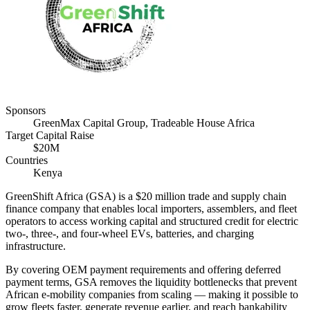
Sponsors
GreenMax Capital Group​​​​‌ ‍ ​‍​‍‌‍ ‌ ​‍‌‍‍‌‌‍‌ ‌‍‍‌‌‍ ‍​‍​‍​ ‍‍​‍​‍‌ ​ ‌‍​‌‌‍ ‍‌‍‍‌‌ ‌​‌ ‍‌​‍ ‍‌‍‍‌‌‍ ​‍​‍​‍ ​​‍​‍‌‍‍​‌ ​‍‌‍‌‌‌‍‌‍​‍​‍​ ‍‍​‍​‍‌‍‍​‌ ‌​‌ ‌​‌ ​​​ ‍‍​‍ ​‍ ‌‍ ​‌‍ ‌‍​ ‌‍​‌‌‍ ​‌‍‍​‌‍ ‌ ​ ‌ ‌​​ ‍‍​ ​ ​ ​ ​ ​ ​ ​ ​‍ ‌‍‍‌‌‍ ‍‌ ‌​‌‍‌‌‌‍ ‍‌ ‌​​‍ ‌‍‌‌‌‍‌​‌‍‍‌‌ ‌​​‍ ‌‍ ‌‌‍ ‌‍‌​‌‍‌‌​ ‌‌ ​​‌ ​‍‌‍‌‌‌ ​ ‌‍‌‌‌‍ ‍‌ ‌​‌‍​‌‌ ‌​‌‍‍‌‌‍ ‌‍ ‍​ ‍ ‌‍‍‌‌‍‌​​ ‌​ ​​​ ​‌​ ​​‌‍‌​‌‍‌‌​ ‍​‌‍‌‍‌‍​‌​‍ ‌​ ​‌‌‍‌‌‌‍​ ​ ‌ ​‍ ‌​ ‌​​ ​​​ ​‌​ ​​​‍ ‌​ ‍​‌‍‌​​ ​ ​ ‌​​‍ ‌​ ​‌‌‍‌‌‌‍‌‍‌‍‌​​ ‍​​ ​‍​ ‌​​ ​‌​ ​ ​ ​‌‌‍​ ​ ​‍​ ‍ ‌ ‌​‌ ‍‌‌ ​​‌‍‌‌​ ‌‌ ​​‌‍​‌‌ ​‍‌ ‌​‌‍ ‍‌‍‌‌‌ ​‍​ ‍ ‌ ​​‌‍​‌‌ ‌​‌‍‍​​ ‌‌ ‌​‌‍‍‌‌ ‌​‌‍ ​‌‍‌‌​ ‌‍​‍‌‍​‌‌ ​ ‌‍‌‌‌‌‌‌‌ ​‍‌‍ ​​ ‌‌‍‍​‌ ‌​‌ ‌​‌ ​​​‍‌‌​ ​ ‌​​‌​‍‌‌​ ​‍‌​‌‍​‍‌‌​ ​‍‌​‌‍‌‍ ​‌‍ ‌‍​ ‌‍​‌‌‍ ​‌‍‍​‌‍ ‌ ​ ‌ ‌​​‍‌‌​ ​ ‌​​‌​ ​ ​ ​ ​ ​ ​ ​ ​‍‌‍‌‍‍‌‌‍‌​​ ‌​ ​​​ ​‌​ ​​‌‍‌​‌‍‌‌​ ‍​‌‍‌‍‌‍​‌​‍ ‌​ ​‌‌‍‌‌‌‍​ ​ ‌ ​‍ ‌​ ‌​​ ​​​ ​‌​ ​​​‍ ‌​ ‍​‌‍‌​​ ​ ​ ‌​​‍ ‌​ ​‌‌‍‌‌‌‍‌‍‌‍‌​​ ‍​​ ​‍​ ‌​​ ​‌​ ​ ​ ​‌‌‍​ ​ ​‍​‍‌‍‌ ‌​‌ ‍‌‌ ​​‌‍‌‌​ ‌‌ ​​‌‍​‌‌ ​‍‌ ‌​‌‍ ‍‌‍‌‌‌ ​‍​‍‌‍‌ ​​‌‍​‌‌ ‌​‌‍‍​​ ‌‌ ‌​‌‍‍‌‌ ‌​‌‍ ​‌‍‌‌​‍‌‍‌ ​​‌‍‌‌‌ ​‍‌ ​ ‌ ​​‌‍‌‌‌‍​ ‌ ‌​‌‍‍‌‌ ‌‍‌‍‌‌​ ‌‌ ​​‌ ‌‌‌‍​‍‌‍ ​‌‍‍‌‌ ​ ‌‍‍​‌‍‌‌‌‍‌​​‍​‍‌ ‌, Tradeable House Africa​​​​‌ ‍ ​‍​‍‌‍ ‌ ​‍‌‍‍‌‌‍‌ ‌‍‍‌‌‍ ‍​‍​‍​ ‍‍​‍​‍‌ ​ ‌‍​‌‌‍ ‍‌‍‍‌‌ ‌​‌ ‍‌​‍ ‍‌‍‍‌‌‍ ​‍​‍​‍ ​​‍​‍‌‍‍​‌ ​‍‌‍‌‌‌‍‌‍​‍​‍​ ‍‍​‍​‍‌‍‍​‌ ‌​‌ ‌​‌ ​​​ ‍‍​‍ ​‍ ‌‍ ​‌‍ ‌‍​ ‌‍​‌‌‍ ​‌‍‍​‌‍ ‌ ​ ‌ ‌​​ ‍‍​ ​ ​ ​ ​ ​ ​ ​ ​‍ ‌‍‍‌‌‍ ‍‌ ‌​‌‍‌‌‌‍ ‍‌ ‌​​‍ ‌‍‌‌‌‍‌​‌‍‍‌‌ ‌​​‍ ‌‍ ‌‌‍ ‌‍‌​‌‍‌‌​ ‌‌ ​​‌ ​‍‌‍‌‌‌ ​ ‌‍‌‌‌‍ ‍‌ ‌​‌‍​‌‌ ‌​‌‍‍‌‌‍ ‌‍ ‍​ ‍ ‌‍‍‌‌‍‌​​ ‌​ ‌‌​ ‌‌​ ‌​​ ‌‌‌‍​‌‌‍‌‌​ ‌ ​ ​‌​‍ ‌‌‍‌‌​ ‌​‌‍‌‌‌‍‌‍​‍ ‌​ ‌​​ ‌‍‌‍​‍‌‍‌​​‍ ‌‌‍​‍‌‍​ ​ ​‌​ ‍‌​‍ ‌​ ​ ​ ‍‌‌‍​‍​ ‌‍​ ​‌​ ‌​​ ​‍‌‍‌‍‌‍​‌​ ​​‌‍‌‍​ ​​​ ‍ ‌ ‌​‌ ‍‌‌ ​​‌‍‌‌​ ‌‌ ​​‌‍​‌‌ ​‍‌ ‌​‌‍ ‍‌‍‌‌‌ ​‍​ ‍ ‌ ​​‌‍​‌‌ ‌​‌‍‍​​ ‌‌ ‌​‌‍‍‌‌ ‌​‌‍ ​‌‍‌‌​ ‌‍​‍‌‍​‌‌ ​ ‌‍‌‌‌‌‌‌‌ ​‍‌‍ ​​ ‌‌‍‍​‌ ‌​‌ ‌​‌ ​​​‍‌‌​ ​ ‌​​‌​‍‌‌​ ​‍‌​‌‍​‍‌‌​ ​‍‌​‌‍‌‍ ​‌‍ ‌‍​ ‌‍​‌‌‍ ​‌‍‍​‌‍ ‌ ​ ‌ ‌​​‍‌‌​ ​ ‌​​‌​ ​ ​ ​ ​ ​ ​ ​ ​‍‌‍‌‍‍‌‌‍‌​​ ‌​ ‌‌​ ‌‌​ ‌​​ ‌‌‌‍​‌‌‍‌‌​ ‌ ​ ​‌​‍ ‌‌‍‌‌​ ‌​‌‍‌‌‌‍‌‍​‍ ‌​ ‌​​ ‌‍‌‍​‍‌‍‌​​‍ ‌‌‍​‍‌‍​ ​ ​‌​ ‍‌​‍ ‌​ ​ ​ ‍‌‌‍​‍​ ‌‍​ ​‌​ ‌​​ ​‍‌‍‌‍‌‍​‌​ ​​‌‍‌‍​ ​​​‍‌‍‌ ‌​‌ ‍‌‌ ​​‌‍‌‌​ ‌‌ ​​‌‍​‌‌ ​‍‌ ‌​‌‍ ‍‌‍‌‌‌ ​‍​‍‌‍‌ ​​‌‍​‌‌ ‌​‌‍‍​​ ‌‌ ‌​‌‍‍‌‌ ‌​‌‍ ​‌‍‌‌​‍‌‍‌ ​​‌‍‌‌‌ ​‍‌ ​ ‌ ​​‌‍‌‌‌‍​ ‌ ‌​‌‍‍‌‌ ‌‍‌‍‌‌​ ‌‌ ​​‌ ‌‌‌‍​‍‌‍ ​‌‍‍‌‌ ​ ‌‍‍​‌‍‌‌‌‍‌​​‍​‍‌ ‌
Target Capital Raise
$20M​​​​‌ ‍ ​‍​‍‌‍ ‌ ​‍‌‍‍‌‌‍‌ ‌‍‍‌‌‍ ‍​‍​‍​ ‍‍​‍​‍‌ ​ ‌‍​‌‌‍ ‍‌‍‍‌‌ ‌​‌ ‍‌​‍ ‍‌‍‍‌‌‍ ​‍​‍​‍ ​​‍​‍‌‍‍​‌ ​‍‌‍‌‌‌‍‌‍​‍​‍​ ‍‍​‍​‍‌‍‍​‌ ‌​‌ ‌​‌ ​​​ ‍‍​‍ ​‍ ‌‍ ​‌‍ ‌‍​ ‌‍​‌‌‍ ​‌‍‍​‌‍ ‌ ​ ‌ ‌​​ ‍‍​ ​ ​ ​ ​ ​ ​ ​ ​‍ ‌‍‍‌‌‍ ‍‌ ‌​‌‍‌‌‌‍ ‍‌ ‌​​‍ ‌‍‌‌‌‍‌​‌‍‍‌‌ ‌​​‍ ‌‍ ‌‌‍ ‌‍‌​‌‍‌‌​ ‌‌ ​​‌ ​‍‌‍‌‌‌ ​ ‌‍‌‌‌‍ ‍‌ ‌​‌‍​‌‌ ‌​‌‍‍‌‌‍ ‌‍ ‍​ ‍ ‌‍‍‌‌‍‌​​ ‌‌‍​‍​ ‌​​ ‌ ​ ‌‍​ ​‍​ ‌‌​ ‌‍​ ​ ​‍ ‌​ ‌​​ ‌‍​ ‌​​ ‌ ​‍ ‌​ ‌​​ ‍‌​ ‍‌​ ​‍​‍ ‌‌‍​‌​ ‍‌​ ​‌​ ‌‌​‍ ‌‌‍​‌​ ‌ ‌‍​‌‌‍‌​​ ‌ ​ ‌ ​ ‍​​ ‌‍​ ‌ ​ ​‍‌‍‌​​ ‌‌​ ‍ ‌ ‌​‌ ‍‌‌ ​​‌‍‌‌​ ‌‌ ​​‌‍ ​‌‍​‌‌ ‌​‌‍‌‍‌‍ ‌ ​‍‌‍ ‌​ ‍ ‌ ​​‌‍​‌‌ ‌​‌‍‍​​ ‌‌ ‌​‌‍​‌‌ ​‍‌‍‌ ‌‍‌‌‌ ‌​‌​​ ‌‍​‌‌ ​​‌‍‍‌‌ ‌​‌‍​‌‌‍ ​‌‍‍‌‌ ‍‍‌‍​‌‌ ‌​‌‍‍‌‌‍ ‌‍ ‍​ ‌‍​‍‌‍​‌‌ ​ ‌‍‌‌‌‌‌‌‌ ​‍‌‍ ​​ ‌‌‍‍​‌ ‌​‌ ‌​‌ ​​​‍‌‌​ ​ ‌​​‌​‍‌‌​ ​‍‌​‌‍​‍‌‌​ ​‍‌​‌‍‌‍ ​‌‍ ‌‍​ ‌‍​‌‌‍ ​‌‍‍​‌‍ ‌ ​ ‌ ‌​​‍‌‌​ ​ ‌​​‌​ ​ ​ ​ ​ ​ ​ ​ ​‍‌‍‌‍‍‌‌‍‌​​ ‌‌‍​‍​ ‌​​ ‌ ​ ‌‍​ ​‍​ ‌‌​ ‌‍​ ​ ​‍ ‌​ ‌​​ ‌‍​ ‌​​ ‌ ​‍ ‌​ ‌​​ ‍‌​ ‍‌​ ​‍​‍ ‌‌‍​‌​ ‍‌​ ​‌​ ‌‌​‍ ‌‌‍​‌​ ‌ ‌‍​‌‌‍‌​​ ‌ ​ ‌ ​ ‍​​ ‌‍​ ‌ ​ ​‍‌‍‌​​ ‌‌​‍‌‍‌ ‌​‌ ‍‌‌ ​​‌‍‌‌​ ‌‌ ​​‌‍ ​‌‍​‌‌ ‌​‌‍‌‍‌‍ ‌ ​‍‌‍ ‌​‍‌‍‌ ​​‌‍​‌‌ ‌​‌‍‍​​ ‌‌ ‌​‌‍​‌‌ ​‍‌‍‌ ‌‍‌‌‌ ‌​‌​​ ‌‍​‌‌ ​​‌‍‍‌‌ ‌​‌‍​‌‌‍ ​‌‍‍‌‌ ‍‍‌‍​‌‌ ‌​‌‍‍‌‌‍ ‌‍ ‍​‍‌‍‌ ​​‌‍‌‌‌ ​‍‌ ​ ‌ ​​‌‍‌‌‌‍​ ‌ ‌​‌‍‍‌‌ ‌‍‌‍‌‌​ ‌‌ ​​‌ ‌‌‌‍​‍‌‍ ​‌‍‍‌‌ ​ ‌‍‍​‌‍‌‌‌‍‌​​‍​‍‌ ‌
Countries
Kenya​​​​‌ ‍ ​‍​‍‌‍ ‌ ​‍‌‍‍‌‌‍‌ ‌‍‍‌‌‍ ‍​‍​‍​ ‍‍​‍​‍‌ ​ ‌‍​‌‌‍ ‍‌‍‍‌‌ ‌​‌ ‍‌​‍ ‍‌‍‍‌‌‍ ​‍​‍​‍ ​​‍​‍‌‍‍​‌ ​‍‌‍‌‌‌‍‌‍​‍​‍​ ‍‍​‍​‍‌‍‍​‌ ‌​‌ ‌​‌ ​​​ ‍‍​‍ ​‍ ‌‍ ​‌‍ ‌‍​ ‌‍​‌‌‍ ​‌‍‍​‌‍ ‌ ​ ‌ ‌​​ ‍‍​ ​ ​ ​ ​ ​ ​ ​ ​‍ ‌‍‍‌‌‍ ‍‌ ‌​‌‍‌‌‌‍ ‍‌ ‌​​‍ ‌‍‌‌‌‍‌​‌‍‍‌‌ ‌​​‍ ‌‍ ‌‌‍ ‌‍‌​‌‍‌‌​ ‌‌ ​​‌ ​‍‌‍‌‌‌ ​ ‌‍‌‌‌‍ ‍‌ ‌​‌‍​‌‌ ‌​‌‍‍‌‌‍ ‌‍ ‍​ ‍ ‌‍‍‌‌‍‌​​ ‌‌‍​ ‌‍ ‌ ‌‌‌‍ ‍‌ ‌​‌ ​‍‌ ‍‌​‍ ‌‌​‍ ‌​‌‌​ ‍ ‌ ‌​‌ ‍‌‌ ​​‌‍‌‌​ ‌‌‍​ ‌‍ ‌ ‌‌‌‍ ‍‌ ‌​‌ ​‍‌ ‍‌​ ‍ ‌ ​​‌‍​‌‌ ‌​‌‍‍​​ ‌‌ ‌​‌‍‍‌‌ ‌​‌‍ ​‌‍‌‌​ ‌‍​‍‌‍​‌‌ ​ ‌‍‌‌‌‌‌‌‌ ​‍‌‍ ​​ ‌‌‍‍​‌ ‌​‌ ‌​‌ ​​​‍‌‌​ ​ ‌​​‌​‍‌‌​ ​‍‌​‌‍​‍‌‌​ ​‍‌​‌‍‌‍ ​‌‍ ‌‍​ ‌‍​‌‌‍ ​‌‍‍​‌‍ ‌ ​ ‌ ‌​​‍‌‌​ ​ ‌​​‌​ ​ ​ ​ ​ ​ ​ ​ ​‍‌‍‌‍‍‌‌‍‌​​ ‌‌‍​ ‌‍ ‌ ‌‌‌‍ ‍‌ ‌​‌ ​‍‌ ‍‌​‍ ‌‌​‍ ‌​‌‌​‍‌‍‌ ‌​‌ ‍‌‌ ​​‌‍‌‌​ ‌‌‍​ ‌‍ ‌ ‌‌‌‍ ‍‌ ‌​‌ ​‍‌ ‍‌​‍‌‍‌ ​​‌‍​‌‌ ‌​‌‍‍​​ ‌‌ ‌​‌‍‍‌‌ ‌​‌‍ ​‌‍‌‌​‍‌‍‌ ​​‌‍‌‌‌ ​‍‌ ​ ‌ ​​‌‍‌‌‌‍​ ‌ ‌​‌‍‍‌‌ ‌‍‌‍‌‌​ ‌‌ ​​‌ ‌‌‌‍​‍‌‍ ​‌‍‍‌‌ ​ ‌‍‍​‌‍‌‌‌‍‌​​‍​‍‌ ‌
GreenShift Africa (GSA) is a $20 million trade and supply chain
finance company that enables local importers, assemblers, and fleet
operators to access working capital and structured credit for electric
two-, three-, and four-wheel EVs, batteries, and charging
infrastructure.​​​​‌ ‍ ​‍​‍‌‍ ‌ ​‍‌‍‍‌‌‍‌ ‌‍‍‌‌‍ ‍​‍​‍​ ‍‍​‍​‍‌ ​ ‌‍​‌‌‍ ‍‌‍‍‌‌ ‌​‌ ‍‌​‍ ‍‌‍‍‌‌‍ ​‍​‍​‍ ​​‍​‍‌‍‍​‌ ​‍‌‍‌‌‌‍‌‍​‍​‍​ ‍‍​‍​‍‌‍‍​‌ ‌​‌ ‌​‌ ​​​ ‍‍​‍ ​‍ ‌‍ ​‌‍ ‌‍​ ‌‍​‌‌‍ ​‌‍‍​‌‍ ‌ ​ ‌ ‌​​ ‍‍​ ​ ​ ​ ​ ​ ​ ​ ​‍ ‌‍‍‌‌‍ ‍‌ ‌​‌‍‌‌‌‍ ‍‌ ‌​​‍ ‌‍‌‌‌‍‌​‌‍‍‌‌ ‌​​‍ ‌‍ ‌‌‍ ‌‍‌​‌‍‌‌​ ‌‌ ​​‌ ​‍‌‍‌‌‌ ​ ‌‍‌‌‌‍ ‍‌ ‌​‌‍​‌‌ ‌​‌‍‍‌‌‍ ‌‍ ‍​ ‍ ‌‍‍‌‌‍‌​​ ‌‌‍​‍​ ‌​​ ‌ ​ ‌‍​ ​‍​ ‌‌​ ‌‍​ ​ ​‍ ‌​ ‌​​ ‌‍​ ‌​​ ‌ ​‍ ‌​ ‌​​ ‍‌​ ‍‌​ ​‍​‍ ‌‌‍​‌​ ‍‌​ ​‌​ ‌‌​‍ ‌‌‍​‌​ ‌ ‌‍​‌‌‍‌​​ ‌ ​ ‌ ​ ‍​​ ‌‍​ ‌ ​ ​‍‌‍‌​​ ‌‌​ ‍ ‌ ‌​‌ ‍‌‌ ​​‌‍‌‌​ ‌‌ ​​‌‍ ​‌‍​‌‌ ‌​‌‍‌‍‌‍ ‌ ​‍‌‍ ‌​ ‍ ‌ ​​‌‍​‌‌ ‌​‌‍‍​​ ‌‌‍ ​‌‍‌‌‌‍‌​‌‍‌‌​‍‌‌​ ‌‌‌​​‍‌‌ ‌‍‍ ‌‍‌‌‌ ‍‌​‍‌‌​ ​ ‌​‌​​‍‌‌​ ​ ‌​‌​​‍‌‌​ ​‍​ ​‍​ ​ ‌‍‌​​ ​ ​ ‍​​ ​ ‌‍‌‍​ ​ ​ ​ ‌‍​‍‌‍‌‍​ ‌‌​ ​ ​‍‌‌​ ​‍​ ​‍​‍‌‌​ ‌‌‌​‌​​‍ ‍‌‍​ ‌‍‍​‌‍‍‌‌‍ ​‌‍‌​‌ ​‍‌‍‌‌‌‍ ‍​‍‌‌​ ‌‌‌​​‍‌‌ ‌‍‍ ‌‍‌‌‌ ‍‌​‍‌‌​ ​ ‌​‌​​‍‌‌​ ​ ‌​‌​​‍‌‌​ ​‍​ ​‍​ ‌ ​ ‌‌‌‍‌‍‌‍​ ​ ‌‌​ ‍‌‌‍‌‌​ ‍​‌‍‌‌‌‍‌‍​ ​ ​ ​​​‍‌‌​ ​‍​ ​‍​‍‌‌​ ‌‌‌​‌​​‍ ‍‌ ‌​‌‍‌‌‌ ‍​‌ ‌​​ ‌‍​‍‌‍​‌‌ ​ ‌‍‌‌‌‌‌‌‌ ​‍‌‍ ​​ ‌‌‍‍​‌ ‌​‌ ‌​‌ ​​​‍‌‌​ ​ ‌​​‌​‍‌‌​ ​‍‌​‌‍​‍‌‌​ ​‍‌​‌‍‌‍ ​‌‍ ‌‍​ ‌‍​‌‌‍ ​‌‍‍​‌‍ ‌ ​ ‌ ‌​​‍‌‌​ ​ ‌​​‌​ ​ ​ ​ ​ ​ ​ ​ ​‍‌‍‌‍‍‌‌‍‌​​ ‌‌‍​‍​ ‌​​ ‌ ​ ‌‍​ ​‍​ ‌‌​ ‌‍​ ​ ​‍ ‌​ ‌​​ ‌‍​ ‌​​ ‌ ​‍ ‌​ ‌​​ ‍‌​ ‍‌​ ​‍​‍ ‌‌‍​‌​ ‍‌​ ​‌​ ‌‌​‍ ‌‌‍​‌​ ‌ ‌‍​‌‌‍‌​​ ‌ ​ ‌ ​ ‍​​ ‌‍​ ‌ ​ ​‍‌‍‌​​ ‌‌​‍‌‍‌ ‌​‌ ‍‌‌ ​​‌‍‌‌​ ‌‌ ​​‌‍ ​‌‍​‌‌ ‌​‌‍‌‍‌‍ ‌ ​‍‌‍ ‌​‍‌‍‌ ​​‌‍​‌‌ ‌​‌‍‍​​ ‌‌‍ ​‌‍‌‌‌‍‌​‌‍‌‌​‍‌‌​ ‌‌‌​​‍‌‌ ‌‍‍ ‌‍‌‌‌ ‍‌​‍‌‌​ ​ ‌​‌​​‍‌‌​ ​ ‌​‌​​‍‌‌​ ​‍​ ​‍​ ​ ‌‍‌​​ ​ ​ ‍​​ ​ ‌‍‌‍​ ​ ​ ​ ‌‍​‍‌‍‌‍​ ‌‌​ ​ ​‍‌‌​ ​‍​ ​‍​‍‌‌​ ‌‌‌​‌​​‍ ‍‌‍​ ‌‍‍​‌‍‍‌‌‍ ​‌‍‌​‌ ​‍‌‍‌‌‌‍ ‍​‍‌‌​ ‌‌‌​​‍‌‌ ‌‍‍ ‌‍‌‌‌ ‍‌​‍‌‌​ ​ ‌​‌​​‍‌‌​ ​ ‌​‌​​‍‌‌​ ​‍​ ​‍​ ‌ ​ ‌‌‌‍‌‍‌‍​ ​ ‌‌​ ‍‌‌‍‌‌​ ‍​‌‍‌‌‌‍‌‍​ ​ ​ ​​​‍‌‌​ ​‍​ ​‍​‍‌‌​ ‌‌‌​‌​​‍ ‍‌ ‌​‌‍‌‌‌ ‍​‌ ‌​​‍‌‍‌ ​​‌‍‌‌‌ ​‍‌ ​ ‌ ​​‌‍‌‌‌‍​ ‌ ‌​‌‍‍‌‌ ‌‍‌‍‌‌​ ‌‌ ​​‌ ‌‌‌‍​‍‌‍ ​‌‍‍‌‌ ​ ‌‍‍​‌‍‌‌‌‍‌​​‍​‍‌ ‌
By covering OEM payment requirements and offering deferred
payment terms, GSA removes the liquidity bottlenecks that prevent
African e-mobility companies from scaling — making it possible to
grow fleets faster, generate revenue earlier, and reach bankability