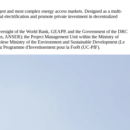
gest and most complex energy access markets. Designed as a multi-
al electrification and promote private investment in decentralized
 oversight of the World Bank, GEAPP, and the Government of the DRC
rbain, ANSER); the Project Management Unit within the Ministry of
olese Ministry of the Environment and Sustainable Development (Le
​ ‌‍​ ​‍​ ‍‌​‍‌‍‌ ‌​‌ ‍‌‌ ​​‌‍‌‌​ ‌‌ ​​‌‍ ​‌‍​‌‌ ‌​‌‍‌‍‌‍ ‌ ​‍‌‍ ‌​‍‌‍‌ ​​‌‍​‌‌ ‌​‌‍‍​​ ‌‌‍​‍‌ ‌‌‌‍‍‌‌‍ ​‌‍‌​‌‍‌‌‌ ​‍​‍‌‌​ ‌‌‌​​‍‌‌ ‌‍‍ ‌‍‌‌‌ ‍‌​‍‌‌​ ​ ‌​‌​​‍‌‌​ ​ ‌​‌​​‍‌‌​ ​‍​ ​‍​ ‌‌​ ​‌​ ‌‌‌‍‌‍​ ​​​ ‌ ‌‍‌​‌‍‌​​ ‌‍‌‍​ ‌‍​ ‌‍‌‍​‍‌‌​ ​‍​ ​‍​‍‌‌​ ‌‌‌​‌​​‍ ‍‌‍​ ‌‍‍​‌‍‍‌‌‍ ​‌‍‌​‌ ​‍‌‍‌‌‌‍ ‍​‍‌‌​ ‌‌‌​​‍‌‌ ‌‍‍ ‌‍‌‌‌ ‍‌​‍‌‌​ ​ ‌​‌​​‍‌‌​ ​ ‌​‌​​‍‌‌​ ​‍​ ​‍‌‍​‍​ ‍​​ ​​​ ‌‌​ ​ ​ ​​‌‍​‍​ ‍​​ ‌​​ ‍​​ ‌ ​ ​‍​‍‌‌​ ​‍​ ​‍​‍‌‌​ ‌‌‌​‌​​‍ ‍‌ ‌​‌‍‌‌‌ ‍​‌ ‌​​‍‌‍‌ ​​‌‍‌‌‌ ​‍‌ ​ ‌ ​​‌‍‌‌‌‍​ ‌ ‌​‌‍‍‌‌ ‌‍‌‍‌‌​ ‌‌ ​​‌ ‌‌‌‍​‍‌‍ ​‌‍‍‌‌ ​ ‌‍‍​‌‍‌‌‌‍‌​​‍​‍‌ ‌