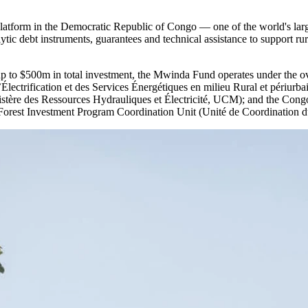
latform in the Democratic Republic of Congo — one of the world's lar
tic debt instruments, guarantees and technical assistance to support rur
p to $500m in total investment, the Mwinda Fund operates under the
l’Électrification et des Services Énergétiques en milieu Rural et périu
stère des Ressources Hydrauliques et Électricité, UCM); and the Cong
‍ ​‌‍​‌‌ ‌​‌‍‌‍‌‍ ‌ ​‍‌‍ ‌​ ‍ ‌ ​​‌‍​‌‌ ‌​‌‍‍​​ ‌‌‍​‍‌ ‌‌‌‍‍‌‌‍ ​‌‍‌​‌‍‌‌‌ ​‍​‍‌‌​ ‌‌‌​​‍‌‌ ‌‍‍ ‌‍‌‌‌ ‍‌​‍‌‌​ ​ ‌​‌​​‍‌‌​ ​ ‌​‌​​‍‌‌​ ​‍​ ​‍​ ‌‌​ ​‌​ ‌‌‌‍‌‍​ ​​​ ‌ ‌‍‌​‌‍‌​​ ‌‍‌‍​ ‌‍​ ‌‍‌‍​‍‌‌​ ​‍​ ​‍​‍‌‌​ ‌‌‌​‌​​‍ ‍‌‍​ ‌‍‍​‌‍‍‌‌‍ ​‌‍‌​‌ ​‍‌‍‌‌‌‍ ‍​‍‌‌​ ‌‌‌​​‍‌‌ ‌‍‍ ‌‍‌‌‌ ‍‌​‍‌‌​ ​ ‌​‌​​‍‌‌​ ​ ‌​‌​​‍‌‌​ ​‍​ ​‍‌‍​‍​ ‍​​ ​​​ ‌‌​ ​ ​ ​​‌‍​‍​ ‍​​ ‌​​ ‍​​ ‌ ​ ​‍​‍‌‌​ ​‍​ ​‍​‍‌‌​ ‌‌‌​‌​​‍ ‍‌ ‌​‌‍‌‌‌ ‍​‌ ‌​​ ‌‍​‍‌‍​‌‌ ​ ‌‍‌‌‌‌‌‌‌ ​‍‌‍ ​​ ‌‌‍‍​‌ ‌​‌ ‌​‌ ​​​‍‌‌​ ​ ‌​​‌​‍‌‌​ ​‍‌​‌‍​‍‌‌​ ​‍‌​‌‍‌‍ ​‌‍ ‌‍​ ‌‍​‌‌‍ ​‌‍‍​‌‍ ‌ ​ ‌ ‌​​‍‌‌​ ​ ‌​​‌​ ​ ​ ​ ​ ​ ​ ​ ​‍‌‍‌‍‍‌‌‍‌​​ ‌‌‍‌‍​ ​‌​ ‍​​ ​‍‌‍‌‌​ ‌​​ ‍​​ ​‍​‍ ‌‌‍​‍‌‍​ ​ ‌‌​ ​‍​‍ ‌​ ‌​​ ‍​​ ‍​‌‍​‌​‍ ‌​ ‍​‌‍‌‌‌‍‌‍‌‍​‌​‍ ‌‌‍‌​​ ‌‍‌‍​ ​ ‌‌​ ​​‌‍​‍‌‍‌‌‌‍​‍‌‍​‌