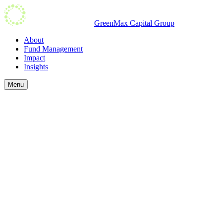
GreenMax Capital Group​​​​‌ ‍ ​‍​‍‌‍ ‌ ​‍‌‍‍‌‌‍‌ ‌‍‍‌‌‍ ‍​‍​‍​ ‍‍​‍​‍‌ ​ ‌‍​‌‌‍ ‍‌‍‍‌‌ ‌​‌ ‍‌​‍ ‍‌‍‍‌‌‍ ​‍​‍​‍ ​​‍​‍‌‍‍​‌ ​‍‌‍‌‌‌‍‌‍​‍​‍​ ‍‍​‍​‍‌‍‍​‌ ‌​‌ ‌​‌ ​​​ ‍‍​‍ ​‍ ‌‍ ​‌‍ ‌‍​ ‌‍​‌‌‍ ​‌‍‍​‌‍ ‌ ​ ‌ ‌​​ ‍‍​ ​ ​ ​ ​ ​ ​ ​ ​‍ ‌‍‍‌‌‍ ‍‌ ‌​‌‍‌‌‌‍ ‍‌ ‌​​‍ ‌‍‌‌‌‍‌​‌‍‍‌‌ ‌​​‍ ‌‍ ‌‌‍ ‌‍‌​‌‍‌‌​ ‌‌ ​​‌ ​‍‌‍‌‌‌ ​ ‌‍‌‌‌‍ ‍‌ ‌​‌‍​‌‌ ‌​‌‍‍‌‌‍ ‌‍ ‍​ ‍ ‌‍‍‌‌‍‌​​ ‌‌ ​ ‌‍‍‌‌ ‌​‌‍‌‌‌‌​ ‌‍‌‌‌ ‌​‌ ‌​‌‍‍‌‌‍ ‍‌‍‌ ‌ ​ ​ ‍ ‌ ‌​‌ ‍‌‌ ​​‌‍‌‌​ ‌‌ ​ ‌‍‌‌‌ ‌​‌ ‌​‌‍‍‌‌‍ ‍‌‍‌ ‌ ​ ​ ‍ ‌ ​​‌‍​‌‌ ‌​‌‍‍​​ ‌‌ ‌​‌‍‍‌‌ ‌​‌‍ ​‌‍‌‌​ ‌‍​‍‌‍​‌‌ ​ ‌‍‌‌‌‌‌‌‌ ​‍‌‍ ​​ ‌‌‍‍​‌ ‌​‌ ‌​‌ ​​​‍‌‌​ ​ ‌​​‌​‍‌‌​ ​‍‌​‌‍​‍‌‌​ ​‍‌​‌‍‌‍ ​‌‍ ‌‍​ ‌‍​‌‌‍ ​‌‍‍​‌‍ ‌ ​ ‌ ‌​​‍‌‌​ ​ ‌​​‌​ ​ ​ ​ ​ ​ ​ ​ ​‍‌‍‌‍‍‌‌‍‌​​ ‌‌ ​ ‌‍‍‌‌ ‌​‌‍‌‌‌‌​ ‌‍‌‌‌ ‌​‌ ‌​‌‍‍‌‌‍ ‍‌‍‌ ‌ ​ ​‍‌‍‌ ‌​‌ ‍‌‌ ​​‌‍‌‌​ ‌‌ ​ ‌‍‌‌‌ ‌​‌ ‌​‌‍‍‌‌‍ ‍‌‍‌ ‌ ​ ​‍‌‍‌ ​​‌‍​‌‌ ‌​‌‍‍​​ ‌‌ ‌​‌‍‍‌‌ ‌​‌‍ ​‌‍‌‌​‍‌‍‌ ​​‌‍‌‌‌ ​‍‌ ​ ‌ ​​‌‍‌‌‌‍​ ‌ ‌​‌‍‍‌‌ ‌‍‌‍‌‌​ ‌‌ ​​‌ ‌‌‌‍​‍‌‍ ​‌‍‍‌‌ ​ ‌‍‍​‌‍‌‌‌‍‌​​‍​‍‌ ‌
About​​​​‌ ‍ ​‍​‍‌‍ ‌ ​‍‌‍‍‌‌‍‌ ‌‍‍‌‌‍ ‍​‍​‍​ ‍‍​‍​‍‌ ​ ‌‍​‌‌‍ ‍‌‍‍‌‌ ‌​‌ ‍‌​‍ ‍‌‍‍‌‌‍ ​‍​‍​‍ ​​‍​‍‌‍‍​‌ ​‍‌‍‌‌‌‍‌‍​‍​‍​ ‍‍​‍​‍‌‍‍​‌ ‌​‌ ‌​‌ ​​​ ‍‍​‍ ​‍ ‌‍ ​‌‍ ‌‍​ ‌‍​‌‌‍ ​‌‍‍​‌‍ ‌ ​ ‌ ‌​​ ‍‍​ ​ ​ ​ ​ ​ ​ ​ ​‍ ‌‍‍‌‌‍ ‍‌ ‌​‌‍‌‌‌‍ ‍‌ ‌​​‍ ‌‍‌‌‌‍‌​‌‍‍‌‌ ‌​​‍ ‌‍ ‌‌‍ ‌‍‌​‌‍‌‌​ ‌‌ ​​‌ ​‍‌‍‌‌‌ ​ ‌‍‌‌‌‍ ‍‌ ‌​‌‍​‌‌ ‌​‌‍‍‌‌‍ ‌‍ ‍​ ‍ ‌‍‍‌‌‍‌​​ ‌‌ ​ ‌‍‍‌‌ ‌​‌‍‌‌‌‌​ ‌‍‌‌‌ ‌​‌ ‌​‌‍‍‌‌‍ ‍‌‍‌ ‌ ​ ​ ‍ ‌ ‌​‌ ‍‌‌ ​​‌‍‌‌​ ‌‌ ​ ‌‍‌‌‌ ‌​‌ ‌​‌‍‍‌‌‍ ‍‌‍‌ ‌ ​ ​ ‍ ‌ ​​‌‍​‌‌ ‌​‌‍‍​​ ‌‌‍‍​‌‍‌‌‌‍​‌‌‍‌​‌‍‌‌‌ ​‍‌​​‍‌‍​‌‌ ​‍‌​ ‍‌‍​‌‌ ‌‍‌‍‍‌‌‍‌ ‌‍​‌‌ ‌​‌‍‍‌‌‍ ‌‍ ‍​‍‌‌​ ‌‌‌​​‍‌‌ ‌‍‍ ‌‍‌‌‌ ‍‌​‍‌‌​ ​ ‌​‌​​‍‌‌​ ​ ‌​‌​​‍‌‌​ ​‍​ ​‍​ ‍​​ ‌‌​ ​‌‌‍‌‍​ ‍​​ ‌‍‌‍​ ‌‍​ ​ ​‌​ ​​​ ​ ‌‍​‍​‍‌‌​ ​‍​ ​‍​‍‌‌​ ‌‌‌​‌​​‍ ‍‌‍ ​‌‍​‌‌‍​‍‌‍‌‌‌‍ ​​ ‌‍​‍‌‍​‌‌ ​ ‌‍‌‌‌‌‌‌‌ ​‍‌‍ ​​ ‌‌‍‍​‌ ‌​‌ ‌​‌ ​​​‍‌‌​ ​ ‌​​‌​‍‌‌​ ​‍‌​‌‍​‍‌‌​ ​‍‌​‌‍‌‍ ​‌‍ ‌‍​ ‌‍​‌‌‍ ​‌‍‍​‌‍ ‌ ​ ‌ ‌​​‍‌‌​ ​ ‌​​‌​ ​ ​ ​ ​ ​ ​ ​ ​‍‌‍‌‍‍‌‌‍‌​​ ‌‌ ​ ‌‍‍‌‌ ‌​‌‍‌‌‌‌​ ‌‍‌‌‌ ‌​‌ ‌​‌‍‍‌‌‍ ‍‌‍‌ ‌ ​ ​‍‌‍‌ ‌​‌ ‍‌‌ ​​‌‍‌‌​ ‌‌ ​ ‌‍‌‌‌ ‌​‌ ‌​‌‍‍‌‌‍ ‍‌‍‌ ‌ ​ ​‍‌‍‌ ​​‌‍​‌‌ ‌​‌‍‍​​ ‌‌‍‍​‌‍‌‌‌‍​‌‌‍‌​‌‍‌‌‌ ​‍‌​​‍‌‍​‌‌ ​‍‌​ ‍‌‍​‌‌ ‌‍‌‍‍‌‌‍‌ ‌‍​‌‌ ‌​‌‍‍‌‌‍ ‌‍ ‍​‍‌‌​ ‌‌‌​​‍‌‌ ‌‍‍ ‌‍‌‌‌ ‍‌​‍‌‌​ ​ ‌​‌​​‍‌‌​ ​ ‌​‌​​‍‌‌​ ​‍​ ​‍​ ‍​​ ‌‌​ ​‌‌‍‌‍​ ‍​​ ‌‍‌‍​ ‌‍​ ​ ​‌​ ​​​ ​ ‌‍​‍​‍‌‌​ ​‍​ ​‍​‍‌‌​ ‌‌‌​‌​​‍ ‍‌‍ ​‌‍​‌‌‍​‍‌‍‌‌‌‍ ​​‍‌‍‌ ​​‌‍‌‌‌ ​‍‌ ​ ‌ ​​‌‍‌‌‌‍​ ‌ ‌​‌‍‍‌‌ ‌‍‌‍‌‌​ ‌‌ ​​‌ ‌‌‌‍​‍‌‍ ​‌‍‍‌‌ ​ ‌‍‍​‌‍‌‌‌‍‌​​‍​‍‌ ‌
Fund Management​​​​‌ ‍ ​‍​‍‌‍ ‌ ​‍‌‍‍‌‌‍‌ ‌‍‍‌‌‍ ‍​‍​‍​ ‍‍​‍​‍‌ ​ ‌‍​‌‌‍ ‍‌‍‍‌‌ ‌​‌ ‍‌​‍ ‍‌‍‍‌‌‍ ​‍​‍​‍ ​​‍​‍‌‍‍​‌ ​‍‌‍‌‌‌‍‌‍​‍​‍​ ‍‍​‍​‍‌‍‍​‌ ‌​‌ ‌​‌ ​​​ ‍‍​‍ ​‍ ‌‍ ​‌‍ ‌‍​ ‌‍​‌‌‍ ​‌‍‍​‌‍ ‌ ​ ‌ ‌​​ ‍‍​ ​ ​ ​ ​ ​ ​ ​ ​‍ ‌‍‍‌‌‍ ‍‌ ‌​‌‍‌‌‌‍ ‍‌ ‌​​‍ ‌‍‌‌‌‍‌​‌‍‍‌‌ ‌​​‍ ‌‍ ‌‌‍ ‌‍‌​‌‍‌‌​ ‌‌ ​​‌ ​‍‌‍‌‌‌ ​ ‌‍‌‌‌‍ ‍‌ ‌​‌‍​‌‌ ‌​‌‍‍‌‌‍ ‌‍ ‍​ ‍ ‌‍‍‌‌‍‌​​ ‌‌ ​ ‌‍‍‌‌ ‌​‌‍‌‌‌‌​ ‌‍‌‌‌ ‌​‌ ‌​‌‍‍‌‌‍ ‍‌‍‌ ‌ ​ ​ ‍ ‌ ‌​‌ ‍‌‌ ​​‌‍‌‌​ ‌‌ ​ ‌‍‌‌‌ ‌​‌ ‌​‌‍‍‌‌‍ ‍‌‍‌ ‌ ​ ​ ‍ ‌ ​​‌‍​‌‌ ‌​‌‍‍​​ ‌‌‍‍​‌‍‌‌‌‍​‌‌‍‌​‌‍‌‌‌ ​‍‌​​‍‌‍​‌‌ ​‍‌​ ‍‌‍​‌‌ ‌‍‌‍‍‌‌‍‌ ‌‍​‌‌ ‌​‌‍‍‌‌‍ ‌‍ ‍​‍‌‌​ ‌‌‌​​‍‌‌ ‌‍‍ ‌‍‌‌‌ ‍‌​‍‌‌​ ​ ‌​‌​​‍‌‌​ ​ ‌​‌​​‍‌‌​ ​‍​ ​‍​ ​​​ ‌ ​ ‌​‌‍​‍​ ​ ​ ‍​‌‍‌‍‌‍​‌​ ‍‌​ ‌‌​ ‍‌​ ‍‌​‍‌‌​ ​‍​ ​‍​‍‌‌​ ‌‌‌​‌​​‍ ‍‌‍ ​‌‍​‌‌‍​‍‌‍‌‌‌‍ ​​ ‌‍​‍‌‍​‌‌ ​ ‌‍‌‌‌‌‌‌‌ ​‍‌‍ ​​ ‌‌‍‍​‌ ‌​‌ ‌​‌ ​​​‍‌‌​ ​ ‌​​‌​‍‌‌​ ​‍‌​‌‍​‍‌‌​ ​‍‌​‌‍‌‍ ​‌‍ ‌‍​ ‌‍​‌‌‍ ​‌‍‍​‌‍ ‌ ​ ‌ ‌​​‍‌‌​ ​ ‌​​‌​ ​ ​ ​ ​ ​ ​ ​ ​‍‌‍‌‍‍‌‌‍‌​​ ‌‌ ​ ‌‍‍‌‌ ‌​‌‍‌‌‌‌​ ‌‍‌‌‌ ‌​‌ ‌​‌‍‍‌‌‍ ‍‌‍‌ ‌ ​ ​‍‌‍‌ ‌​‌ ‍‌‌ ​​‌‍‌‌​ ‌‌ ​ ‌‍‌‌‌ ‌​‌ ‌​‌‍‍‌‌‍ ‍‌‍‌ ‌ ​ ​‍‌‍‌ ​​‌‍​‌‌ ‌​‌‍‍​​ ‌‌‍‍​‌‍‌‌‌‍​‌‌‍‌​‌‍‌‌‌ ​‍‌​​‍‌‍​‌‌ ​‍‌​ ‍‌‍​‌‌ ‌‍‌‍‍‌‌‍‌ ‌‍​‌‌ ‌​‌‍‍‌‌‍ ‌‍ ‍​‍‌‌​ ‌‌‌​​‍‌‌ ‌‍‍ ‌‍‌‌‌ ‍‌​‍‌‌​ ​ ‌​‌​​‍‌‌​ ​ ‌​‌​​‍‌‌​ ​‍​ ​‍​ ​​​ ‌ ​ ‌​‌‍​‍​ ​ ​ ‍​‌‍‌‍‌‍​‌​ ‍‌​ ‌‌​ ‍‌​ ‍‌​‍‌‌​ ​‍​ ​‍​‍‌‌​ ‌‌‌​‌​​‍ ‍‌‍ ​‌‍​‌‌‍​‍‌‍‌‌‌‍ ​​‍‌‍‌ ​​‌‍‌‌‌ ​‍‌ ​ ‌ ​​‌‍‌‌‌‍​ ‌ ‌​‌‍‍‌‌ ‌‍‌‍‌‌​ ‌‌ ​​‌ ‌‌‌‍​‍‌‍ ​‌‍‍‌‌ ​ ‌‍‍​‌‍‌‌‌‍‌​​‍​‍‌ ‌
Impact​​​​‌ ‍ ​‍​‍‌‍ ‌ ​‍‌‍‍‌‌‍‌ ‌‍‍‌‌‍ ‍​‍​‍​ ‍‍​‍​‍‌ ​ ‌‍​‌‌‍ ‍‌‍‍‌‌ ‌​‌ ‍‌​‍ ‍‌‍‍‌‌‍ ​‍​‍​‍ ​​‍​‍‌‍‍​‌ ​‍‌‍‌‌‌‍‌‍​‍​‍​ ‍‍​‍​‍‌‍‍​‌ ‌​‌ ‌​‌ ​​​ ‍‍​‍ ​‍ ‌‍ ​‌‍ ‌‍​ ‌‍​‌‌‍ ​‌‍‍​‌‍ ‌ ​ ‌ ‌​​ ‍‍​ ​ ​ ​ ​ ​ ​ ​ ​‍ ‌‍‍‌‌‍ ‍‌ ‌​‌‍‌‌‌‍ ‍‌ ‌​​‍ ‌‍‌‌‌‍‌​‌‍‍‌‌ ‌​​‍ ‌‍ ‌‌‍ ‌‍‌​‌‍‌‌​ ‌‌ ​​‌ ​‍‌‍‌‌‌ ​ ‌‍‌‌‌‍ ‍‌ ‌​‌‍​‌‌ ‌​‌‍‍‌‌‍ ‌‍ ‍​ ‍ ‌‍‍‌‌‍‌​​ ‌‌ ​ ‌‍‍‌‌ ‌​‌‍‌‌‌‌​ ‌‍‌‌‌ ‌​‌ ‌​‌‍‍‌‌‍ ‍‌‍‌ ‌ ​ ​ ‍ ‌ ‌​‌ ‍‌‌ ​​‌‍‌‌​ ‌‌ ​ ‌‍‌‌‌ ‌​‌ ‌​‌‍‍‌‌‍ ‍‌‍‌ ‌ ​ ​ ‍ ‌ ​​‌‍​‌‌ ‌​‌‍‍​​ ‌‌‍‍​‌‍‌‌‌‍​‌‌‍‌​‌‍‌‌‌ ​‍‌​​‍‌‍​‌‌ ​‍‌​ ‍‌‍​‌‌ ‌‍‌‍‍‌‌‍‌ ‌‍​‌‌ ‌​‌‍‍‌‌‍ ‌‍ ‍​‍‌‌​ ‌‌‌​​‍‌‌ ‌‍‍ ‌‍‌‌‌ ‍‌​‍‌‌​ ​ ‌​‌​​‍‌‌​ ​ ‌​‌​​‍‌‌​ ​‍​ ​‍​ ​‍​ ‍‌​ ‌ ‌‍‌‌‌‍​ ‌‍‌​​ ​‌​ ‍​​ ‌​​ ‌‌​ ‌‌​ ‍​​‍‌‌​ ​‍​ ​‍​‍‌‌​ ‌‌‌​‌​​‍ ‍‌‍ ​‌‍​‌‌‍​‍‌‍‌‌‌‍ ​​ ‌‍​‍‌‍​‌‌ ​ ‌‍‌‌‌‌‌‌‌ ​‍‌‍ ​​ ‌‌‍‍​‌ ‌​‌ ‌​‌ ​​​‍‌‌​ ​ ‌​​‌​‍‌‌​ ​‍‌​‌‍​‍‌‌​ ​‍‌​‌‍‌‍ ​‌‍ ‌‍​ ‌‍​‌‌‍ ​‌‍‍​‌‍ ‌ ​ ‌ ‌​​‍‌‌​ ​ ‌​​‌​ ​ ​ ​ ​ ​ ​ ​ ​‍‌‍‌‍‍‌‌‍‌​​ ‌‌ ​ ‌‍‍‌‌ ‌​‌‍‌‌‌‌​ ‌‍‌‌‌ ‌​‌ ‌​‌‍‍‌‌‍ ‍‌‍‌ ‌ ​ ​‍‌‍‌ ‌​‌ ‍‌‌ ​​‌‍‌‌​ ‌‌ ​ ‌‍‌‌‌ ‌​‌ ‌​‌‍‍‌‌‍ ‍‌‍‌ ‌ ​ ​‍‌‍‌ ​​‌‍​‌‌ ‌​‌‍‍​​ ‌‌‍‍​‌‍‌‌‌‍​‌‌‍‌​‌‍‌‌‌ ​‍‌​​‍‌‍​‌‌ ​‍‌​ ‍‌‍​‌‌ ‌‍‌‍‍‌‌‍‌ ‌‍​‌‌ ‌​‌‍‍‌‌‍ ‌‍ ‍​‍‌‌​ ‌‌‌​​‍‌‌ ‌‍‍ ‌‍‌‌‌ ‍‌​‍‌‌​ ​ ‌​‌​​‍‌‌​ ​ ‌​‌​​‍‌‌​ ​‍​ ​‍​ ​‍​ ‍‌​ ‌ ‌‍‌‌‌‍​ ‌‍‌​​ ​‌​ ‍​​ ‌​​ ‌‌​ ‌‌​ ‍​​‍‌‌​ ​‍​ ​‍​‍‌‌​ ‌‌‌​‌​​‍ ‍‌‍ ​‌‍​‌‌‍​‍‌‍‌‌‌‍ ​​‍‌‍‌ ​​‌‍‌‌‌ ​‍‌ ​ ‌ ​​‌‍‌‌‌‍​ ‌ ‌​‌‍‍‌‌ ‌‍‌‍‌‌​ ‌‌ ​​‌ ‌‌‌‍​‍‌‍ ​‌‍‍‌‌ ​ ‌‍‍​‌‍‌‌‌‍‌​​‍​‍‌ ‌
Insights​​​​‌ ‍ ​‍​‍‌‍ ‌ ​‍‌‍‍‌‌‍‌ ‌‍‍‌‌‍ ‍​‍​‍​ ‍‍​‍​‍‌ ​ ‌‍​‌‌‍ ‍‌‍‍‌‌ ‌​‌ ‍‌​‍ ‍‌‍‍‌‌‍ ​‍​‍​‍ ​​‍​‍‌‍‍​‌ ​‍‌‍‌‌‌‍‌‍​‍​‍​ ‍‍​‍​‍‌‍‍​‌ ‌​‌ ‌​‌ ​​​ ‍‍​‍ ​‍ ‌‍ ​‌‍ ‌‍​ ‌‍​‌‌‍ ​‌‍‍​‌‍ ‌ ​ ‌ ‌​​ ‍‍​ ​ ​ ​ ​ ​ ​ ​ ​‍ ‌‍‍‌‌‍ ‍‌ ‌​‌‍‌‌‌‍ ‍‌ ‌​​‍ ‌‍‌‌‌‍‌​‌‍‍‌‌ ‌​​‍ ‌‍ ‌‌‍ ‌‍‌​‌‍‌‌​ ‌‌ ​​‌ ​‍‌‍‌‌‌ ​ ‌‍‌‌‌‍ ‍‌ ‌​‌‍​‌‌ ‌​‌‍‍‌‌‍ ‌‍ ‍​ ‍ ‌‍‍‌‌‍‌​​ ‌‌ ​ ‌‍‍‌‌ ‌​‌‍‌‌‌‌​ ‌‍‌‌‌ ‌​‌ ‌​‌‍‍‌‌‍ ‍‌‍‌ ‌ ​ ​ ‍ ‌ ‌​‌ ‍‌‌ ​​‌‍‌‌​ ‌‌ ​ ‌‍‌‌‌ ‌​‌ ‌​‌‍‍‌‌‍ ‍‌‍‌ ‌ ​ ​ ‍ ‌ ​​‌‍​‌‌ ‌​‌‍‍​​ ‌‌‍‍​‌‍‌‌‌‍​‌‌‍‌​‌‍‌‌‌ ​‍‌​​‍‌‍​‌‌ ​‍‌​ ‍‌‍​‌‌ ‌‍‌‍‍‌‌‍‌ ‌‍​‌‌ ‌​‌‍‍‌‌‍ ‌‍ ‍​‍‌‌​ ‌‌‌​​‍‌‌ ‌‍‍ ‌‍‌‌‌ ‍‌​‍‌‌​ ​ ‌​‌​​‍‌‌​ ​ ‌​‌​​‍‌‌​ ​‍​ ​‍‌‍‌‌​ ‌ ​ ‍‌‌‍‌‌‌‍​ ​ ​‌‌‍‌​‌‍‌‍‌‍‌​​ ​‌​ ​ ​ ‌‌​‍‌‌​ ​‍​ ​‍​‍‌‌​ ‌‌‌​‌​​‍ ‍‌‍ ​‌‍​‌‌‍​‍‌‍‌‌‌‍ ​​ ‌‍​‍‌‍​‌‌ ​ ‌‍‌‌‌‌‌‌‌ ​‍‌‍ ​​ ‌‌‍‍​‌ ‌​‌ ‌​‌ ​​​‍‌‌​ ​ ‌​​‌​‍‌‌​ ​‍‌​‌‍​‍‌‌​ ​‍‌​‌‍‌‍ ​‌‍ ‌‍​ ‌‍​‌‌‍ ​‌‍‍​‌‍ ‌ ​ ‌ ‌​​‍‌‌​ ​ ‌​​‌​ ​ ​ ​ ​ ​ ​ ​ ​‍‌‍‌‍‍‌‌‍‌​​ ‌‌ ​ ‌‍‍‌‌ ‌​‌‍‌‌‌‌​ ‌‍‌‌‌ ‌​‌ ‌​‌‍‍‌‌‍ ‍‌‍‌ ‌ ​ ​‍‌‍‌ ‌​‌ ‍‌‌ ​​‌‍‌‌​ ‌‌ ​ ‌‍‌‌‌ ‌​‌ ‌​‌‍‍‌‌‍ ‍‌‍‌ ‌ ​ ​‍‌‍‌ ​​‌‍​‌‌ ‌​‌‍‍​​ ‌‌‍‍​‌‍‌‌‌‍​‌‌‍‌​‌‍‌‌‌ ​‍‌​​‍‌‍​‌‌ ​‍‌​ ‍‌‍​‌‌ ‌‍‌‍‍‌‌‍‌ ‌‍​‌‌ ‌​‌‍‍‌‌‍ ‌‍ ‍​‍‌‌​ ‌‌‌​​‍‌‌ ‌‍‍ ‌‍‌‌‌ ‍‌​‍‌‌​ ​ ‌​‌​​‍‌‌​ ​ ‌​‌​​‍‌‌​ ​‍​ ​‍‌‍‌‌​ ‌ ​ ‍‌‌‍‌‌‌‍​ ​ ​‌‌‍‌​‌‍‌‍‌‍‌​​ ​‌​ ​ ​ ‌‌​‍‌‌​ ​‍​ ​‍​‍‌‌​ ‌‌‌​‌​​‍ ‍‌‍ ​‌‍​‌‌‍​‍‌‍‌‌‌‍ ​​‍‌‍‌ ​​‌‍‌‌‌ ​‍‌ ​ ‌ ​​‌‍‌‌‌‍​ ‌ ‌​‌‍‍‌‌ ‌‍‌‍‌‌​ ‌‌ ​​‌ ‌‌‌‍​‍‌‍ ​‌‍‍‌‌ ​ ‌‍‍​‌‍‌‌‌‍‌​​‍​‍‌ ‌
Menu