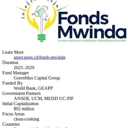
Learn More
anser.gouv.cd/fonds-mwinda
Duration
2025–2029
Fund Manager
GreenMax Capital Group​​​​‌ ‍ ​‍​‍‌‍ ‌ ​‍‌‍‍‌‌‍‌ ‌‍‍‌‌‍ ‍​‍​‍​ ‍‍​‍​‍‌ ​ ‌‍​‌‌‍ ‍‌‍‍‌‌ ‌​‌ ‍‌​‍ ‍‌‍‍‌‌‍ ​‍​‍​‍ ​​‍​‍‌‍‍​‌ ​‍‌‍‌‌‌‍‌‍​‍​‍​ ‍‍​‍​‍‌‍‍​‌ ‌​‌ ‌​‌ ​​​ ‍‍​‍ ​‍ ‌‍ ​‌‍ ‌‍​ ‌‍​‌‌‍ ​‌‍‍​‌‍ ‌ ​ ‌ ‌​​ ‍‍​ ​ ​ ​ ​ ​ ​ ​ ​‍ ‌‍‍‌‌‍ ‍‌ ‌​‌‍‌‌‌‍ ‍‌ ‌​​‍ ‌‍‌‌‌‍‌​‌‍‍‌‌ ‌​​‍ ‌‍ ‌‌‍ ‌‍‌​‌‍‌‌​ ‌‌ ​​‌ ​‍‌‍‌‌‌ ​ ‌‍‌‌‌‍ ‍‌ ‌​‌‍​‌‌ ‌​‌‍‍‌‌‍ ‌‍ ‍​ ‍ ‌‍‍‌‌‍‌​​ ‌‌‍‌‍​ ​‌​ ‍​​ ​‍‌‍‌‌​ ‌​​ ‍​​ ​‍​‍ ‌‌‍​‍‌‍​ ​ ‌‌​ ​‍​‍ ‌​ ‌​​ ‍​​ ‍​‌‍​‌​‍ ‌​ ‍​‌‍‌‌‌‍‌‍‌‍​‌​‍ ‌‌‍‌​​ ‌‍‌‍​ ​ ‌‌​ ​​‌‍​‍‌‍‌‌‌‍​‍‌‍​‌​ ‌‍​ ​‍​ ‍‌​ ‍ ‌ ‌​‌ ‍‌‌ ​​‌‍‌‌​ ‌‌ ​​‌‍ ​‌‍​‌‌ ‌​‌‍‌‍‌‍ ‌ ​‍‌‍ ‌​ ‍ ‌ ​​‌‍​‌‌ ‌​‌‍‍​​ ‌‌‍‌‍‌ ‌‌‌‍ ‍‌‍‌​‌​ ‌‌‍​‌‌‍ ‍‌‍​‌‌‍‌ ‌‍‌‌‌ ​‍​ ‌‍​‍‌‍​‌‌ ​ ‌‍‌‌‌‌‌‌‌ ​‍‌‍ ​​ ‌‌‍‍​‌ ‌​‌ ‌​‌ ​​​‍‌‌​ ​ ‌​​‌​‍‌‌​ ​‍‌​‌‍​‍‌‌​ ​‍‌​‌‍‌‍ ​‌‍ ‌‍​ ‌‍​‌‌‍ ​‌‍‍​‌‍ ‌ ​ ‌ ‌​​‍‌‌​ ​ ‌​​‌​ ​ ​ ​ ​ ​ ​ ​ ​‍‌‍‌‍‍‌‌‍‌​​ ‌‌‍‌‍​ ​‌​ ‍​​ ​‍‌‍‌‌​ ‌​​ ‍​​ ​‍​‍ ‌‌‍​‍‌‍​ ​ ‌‌​ ​‍​‍ ‌​ ‌​​ ‍​​ ‍​‌‍​‌​‍ ‌​ ‍​‌‍‌‌‌‍‌‍‌‍​‌​‍ ‌‌‍‌​​ ‌‍‌‍​ ​ ‌‌​ ​​‌‍​‍‌‍‌‌‌‍​‍‌‍​‌​ ‌‍​ ​‍​ ‍‌​‍‌‍‌ ‌​‌ ‍‌‌ ​​‌‍‌‌​ ‌‌ ​​‌‍ ​‌‍​‌‌ ‌​‌‍‌‍‌‍ ‌ ​‍‌‍ ‌​‍‌‍‌ ​​‌‍​‌‌ ‌​‌‍‍​​ ‌‌‍‌‍‌ ‌‌‌‍ ‍‌‍‌​‌​ ‌‌‍​‌‌‍ ‍‌‍​‌‌‍‌ ‌‍‌‌‌ ​‍​‍‌‍‌ ​​‌‍‌‌‌ ​‍‌ ​ ‌ ​​‌‍‌‌‌‍​ ‌ ‌​‌‍‍‌‌ ‌‍‌‍‌‌​ ‌‌ ​​‌ ‌‌‌‍​‍‌‍ ​‌‍‍‌‌ ​ ‌‍‍​‌‍‌‌‌‍‌​​‍​‍‌ ‌
Funded By
World Bank​​​​‌ ‍ ​‍​‍‌‍ ‌ ​‍‌‍‍‌‌‍‌ ‌‍‍‌‌‍ ‍​‍​‍​ ‍‍​‍​‍‌ ​ ‌‍​‌‌‍ ‍‌‍‍‌‌ ‌​‌ ‍‌​‍ ‍‌‍‍‌‌‍ ​‍​‍​‍ ​​‍​‍‌‍‍​‌ ​‍‌‍‌‌‌‍‌‍​‍​‍​ ‍‍​‍​‍‌‍‍​‌ ‌​‌ ‌​‌ ​​​ ‍‍​‍ ​‍ ‌‍ ​‌‍ ‌‍​ ‌‍​‌‌‍ ​‌‍‍​‌‍ ‌ ​ ‌ ‌​​ ‍‍​ ​ ​ ​ ​ ​ ​ ​ ​‍ ‌‍‍‌‌‍ ‍‌ ‌​‌‍‌‌‌‍ ‍‌ ‌​​‍ ‌‍‌‌‌‍‌​‌‍‍‌‌ ‌​​‍ ‌‍ ‌‌‍ ‌‍‌​‌‍‌‌​ ‌‌ ​​‌ ​‍‌‍‌‌‌ ​ ‌‍‌‌‌‍ ‍‌ ‌​‌‍​‌‌ ‌​‌‍‍‌‌‍ ‌‍ ‍​ ‍ ‌‍‍‌‌‍‌​​ ‌‌ ​​‌‍​‌‌ ​‍‌ ‌​‌‍ ‍‌‍‌‌‌ ​‍​‍ ‌‌ ‌ ‌‍ ‌ ​‍‌‍ ​‌‍‌​​‍ ‌‌‍​‍‌‍​‌‌‍ ‍‌‍‍ ​ ‍ ‌ ‌​‌ ‍‌‌ ​​‌‍‌‌​ ‌‌ ​​‌‍​‌‌ ​‍‌ ‌​‌‍ ‍‌‍‌‌‌ ​‍​ ‍ ‌ ​​‌‍​‌‌ ‌​‌‍‍​​ ‌‌ ‌​‌‍‍‌‌ ‌​‌‍ ​‌‍‌‌​ ‌‍​‍‌‍​‌‌ ​ ‌‍‌‌‌‌‌‌‌ ​‍‌‍ ​​ ‌‌‍‍​‌ ‌​‌ ‌​‌ ​​​‍‌‌​ ​ ‌​​‌​‍‌‌​ ​‍‌​‌‍​‍‌‌​ ​‍‌​‌‍‌‍ ​‌‍ ‌‍​ ‌‍​‌‌‍ ​‌‍‍​‌‍ ‌ ​ ‌ ‌​​‍‌‌​ ​ ‌​​‌​ ​ ​ ​ ​ ​ ​ ​ ​‍‌‍‌‍‍‌‌‍‌​​ ‌‌ ​​‌‍​‌‌ ​‍‌ ‌​‌‍ ‍‌‍‌‌‌ ​‍​‍ ‌‌ ‌ ‌‍ ‌ ​‍‌‍ ​‌‍‌​​‍ ‌‌‍​‍‌‍​‌‌‍ ‍‌‍‍ ​‍‌‍‌ ‌​‌ ‍‌‌ ​​‌‍‌‌​ ‌‌ ​​‌‍​‌‌ ​‍‌ ‌​‌‍ ‍‌‍‌‌‌ ​‍​‍‌‍‌ ​​‌‍​‌‌ ‌​‌‍‍​​ ‌‌ ‌​‌‍‍‌‌ ‌​‌‍ ​‌‍‌‌​‍‌‍‌ ​​‌‍‌‌‌ ​‍‌ ​ ‌ ​​‌‍‌‌‌‍​ ‌ ‌​‌‍‍‌‌ ‌‍‌‍‌‌​ ‌‌ ​​‌ ‌‌‌‍​‍‌‍ ​‌‍‍‌‌ ​ ‌‍‍​‌‍‌‌‌‍‌​​‍​‍‌ ‌, GEAPP​​​​‌ ‍ ​‍​‍‌‍ ‌ ​‍‌‍‍‌‌‍‌ ‌‍‍‌‌‍ ‍​‍​‍​ ‍‍​‍​‍‌ ​ ‌‍​‌‌‍ ‍‌‍‍‌‌ ‌​‌ ‍‌​‍ ‍‌‍‍‌‌‍ ​‍​‍​‍ ​​‍​‍‌‍‍​‌ ​‍‌‍‌‌‌‍‌‍​‍​‍​ ‍‍​‍​‍‌‍‍​‌ ‌​‌ ‌​‌ ​​​ ‍‍​‍ ​‍ ‌‍ ​‌‍ ‌‍​ ‌‍​‌‌‍ ​‌‍‍​‌‍ ‌ ​ ‌ ‌​​ ‍‍​ ​ ​ ​ ​ ​ ​ ​ ​‍ ‌‍‍‌‌‍ ‍‌ ‌​‌‍‌‌‌‍ ‍‌ ‌​​‍ ‌‍‌‌‌‍‌​‌‍‍‌‌ ‌​​‍ ‌‍ ‌‌‍ ‌‍‌​‌‍‌‌​ ‌‌ ​​‌ ​‍‌‍‌‌‌ ​ ‌‍‌‌‌‍ ‍‌ ‌​‌‍​‌‌ ‌​‌‍‍‌‌‍ ‌‍ ‍​ ‍ ‌‍‍‌‌‍‌​​ ‌‌‍​‍‌‍‌‌​ ‌ ‌‍‌‍‌‍​ ​ ​ ​ ‌‍​ ​‌​‍ ‌​ ‍​​ ​‍‌‍‌​​ ​‌​‍ ‌​ ‌​‌‍‌​‌‍‌‍‌‍​‌​‍ ‌​ ‍‌​ ‌‌​ ‌​​ ‌‌​‍ ‌‌‍‌​‌‍​‍​ ‍‌​ ‍‌‌‍​‌​ ‌ ​ ‌‍‌‍‌‌‌‍‌‍​ ‍​​ ​‌‌‍​‍​ ‍ ‌ ‌​‌ ‍‌‌ ​​‌‍‌‌​ ‌‌ ​​‌‍​‌‌ ​‍‌ ‌​‌‍ ‍‌‍‌‌‌ ​‍​ ‍ ‌ ​​‌‍​‌‌ ‌​‌‍‍​​ ‌‌ ‌​‌‍‍‌‌ ‌​‌‍ ​‌‍‌‌​ ‌‍​‍‌‍​‌‌ ​ ‌‍‌‌‌‌‌‌‌ ​‍‌‍ ​​ ‌‌‍‍​‌ ‌​‌ ‌​‌ ​​​‍‌‌​ ​ ‌​​‌​‍‌‌​ ​‍‌​‌‍​‍‌‌​ ​‍‌​‌‍‌‍ ​‌‍ ‌‍​ ‌‍​‌‌‍ ​‌‍‍​‌‍ ‌ ​ ‌ ‌​​‍‌‌​ ​ ‌​​‌​ ​ ​ ​ ​ ​ ​ ​ ​‍‌‍‌‍‍‌‌‍‌​​ ‌‌‍​‍‌‍‌‌​ ‌ ‌‍‌‍‌‍​ ​ ​ ​ ‌‍​ ​‌​‍ ‌​ ‍​​ ​‍‌‍‌​​ ​‌​‍ ‌​ ‌​‌‍‌​‌‍‌‍‌‍​‌​‍ ‌​ ‍‌​ ‌‌​ ‌​​ ‌‌​‍ ‌‌‍‌​‌‍​‍​ ‍‌​ ‍‌‌‍​‌​ ‌ ​ ‌‍‌‍‌‌‌‍‌‍​ ‍​​ ​‌‌‍​‍​‍‌‍‌ ‌​‌ ‍‌‌ ​​‌‍‌‌​ ‌‌ ​​‌‍​‌‌ ​‍‌ ‌​‌‍ ‍‌‍‌‌‌ ​‍​‍‌‍‌ ​​‌‍​‌‌ ‌​‌‍‍​​ ‌‌ ‌​‌‍‍‌‌ ‌​‌‍ ​‌‍‌‌​‍‌‍‌ ​​‌‍‌‌‌ ​‍‌ ​ ‌ ​​‌‍‌‌‌‍​ ‌ ‌​‌‍‍‌‌ ‌‍‌‍‌‌​ ‌‌ ​​‌ ‌‌‌‍​‍‌‍ ​‌‍‍‌‌ ​ ‌‍‍​‌‍‌‌‌‍‌​​‍​‍‌ ‌
Government Partners
ANSER​​​​‌ ‍ ​‍​‍‌‍ ‌ ​‍‌‍‍‌‌‍‌ ‌‍‍‌‌‍ ‍​‍​‍​ ‍‍​‍​‍‌ ​ ‌‍​‌‌‍ ‍‌‍‍‌‌ ‌​‌ ‍‌​‍ ‍‌‍‍‌‌‍ ​‍​‍​‍ ​​‍​‍‌‍‍​‌ ​‍‌‍‌‌‌‍‌‍​‍​‍​ ‍‍​‍​‍‌‍‍​‌ ‌​‌ ‌​‌ ​​​ ‍‍​‍ ​‍ ‌‍ ​‌‍ ‌‍​ ‌‍​‌‌‍ ​‌‍‍​‌‍ ‌ ​ ‌ ‌​​ ‍‍​ ​ ​ ​ ​ ​ ​ ​ ​‍ ‌‍‍‌‌‍ ‍‌ ‌​‌‍‌‌‌‍ ‍‌ ‌​​‍ ‌‍‌‌‌‍‌​‌‍‍‌‌ ‌​​‍ ‌‍ ‌‌‍ ‌‍‌​‌‍‌‌​ ‌‌ ​​‌ ​‍‌‍‌‌‌ ​ ‌‍‌‌‌‍ ‍‌ ‌​‌‍​‌‌ ‌​‌‍‍‌‌‍ ‌‍ ‍​ ‍ ‌‍‍‌‌‍‌​​ ‌​ ‌​‌‍‌​​ ​​‌‍​‍‌‍‌‍​ ​​‌‍​‍​ ​‍​‍ ‌‌‍‌‍​ ‍​‌‍‌‍​ ​​​‍ ‌​ ‌​​ ‍‌​ ​ ​ ​‍​‍ ‌‌‍​‍‌‍‌‍​ ‍‌​ ​‍​‍ ‌​ ‌‌​ ​ ‌‍​‌​ ​ ​ ‍​‌‍‌‍‌‍‌‌​ ‍​​ ​‌‌‍‌‍​ ‌ ​ ‌ ​ ‍ ‌ ‌​‌ ‍‌‌ ​​‌‍‌‌​ ‌‌ ​​‌‍​‌‌ ​‍‌ ‌​‌‍ ‍‌‍‌‌‌ ​‍​ ‍ ‌ ​​‌‍​‌‌ ‌​‌‍‍​​ ‌‌ ‌​‌‍‍‌‌ ‌​‌‍ ​‌‍‌‌​ ‌‍​‍‌‍​‌‌ ​ ‌‍‌‌‌‌‌‌‌ ​‍‌‍ ​​ ‌‌‍‍​‌ ‌​‌ ‌​‌ ​​​‍‌‌​ ​ ‌​​‌​‍‌‌​ ​‍‌​‌‍​‍‌‌​ ​‍‌​‌‍‌‍ ​‌‍ ‌‍​ ‌‍​‌‌‍ ​‌‍‍​‌‍ ‌ ​ ‌ ‌​​‍‌‌​ ​ ‌​​‌​ ​ ​ ​ ​ ​ ​ ​ ​‍‌‍‌‍‍‌‌‍‌​​ ‌​ ‌​‌‍‌​​ ​​‌‍​‍‌‍‌‍​ ​​‌‍​‍​ ​‍​‍ ‌‌‍‌‍​ ‍​‌‍‌‍​ ​​​‍ ‌​ ‌​​ ‍‌​ ​ ​ ​‍​‍ ‌‌‍​‍‌‍‌‍​ ‍‌​ ​‍​‍ ‌​ ‌‌​ ​ ‌‍​‌​ ​ ​ ‍​‌‍‌‍‌‍‌‌​ ‍​​ ​‌‌‍‌‍​ ‌ ​ ‌ ​‍‌‍‌ ‌​‌ ‍‌‌ ​​‌‍‌‌​ ‌‌ ​​‌‍​‌‌ ​‍‌ ‌​‌‍ ‍‌‍‌‌‌ ​‍​‍‌‍‌ ​​‌‍​‌‌ ‌​‌‍‍​​ ‌‌ ‌​‌‍‍‌‌ ‌​‌‍ ​‌‍‌‌​‍‌‍‌ ​​‌‍‌‌‌ ​‍‌ ​ ‌ ​​‌‍‌‌‌‍​ ‌ ‌​‌‍‍‌‌ ‌‍‌‍‌‌​ ‌‌ ​​‌ ‌‌‌‍​‍‌‍ ​‌‍‍‌‌ ​ ‌‍‍​‌‍‌‌‌‍‌​​‍​‍‌ ‌, UCM​​​​‌ ‍ ​‍​‍‌‍ ‌ ​‍‌‍‍‌‌‍‌ ‌‍‍‌‌‍ ‍​‍​‍​ ‍‍​‍​‍‌ ​ ‌‍​‌‌‍ ‍‌‍‍‌‌ ‌​‌ ‍‌​‍ ‍‌‍‍‌‌‍ ​‍​‍​‍ ​​‍​‍‌‍‍​‌ ​‍‌‍‌‌‌‍‌‍​‍​‍​ ‍‍​‍​‍‌‍‍​‌ ‌​‌ ‌​‌ ​​​ ‍‍​‍ ​‍ ‌‍ ​‌‍ ‌‍​ ‌‍​‌‌‍ ​‌‍‍​‌‍ ‌ ​ ‌ ‌​​ ‍‍​ ​ ​ ​ ​ ​ ​ ​ ​‍ ‌‍‍‌‌‍ ‍‌ ‌​‌‍‌‌‌‍ ‍‌ ‌​​‍ ‌‍‌‌‌‍‌​‌‍‍‌‌ ‌​​‍ ‌‍ ‌‌‍ ‌‍‌​‌‍‌‌​ ‌‌ ​​‌ ​‍‌‍‌‌‌ ​ ‌‍‌‌‌‍ ‍‌ ‌​‌‍​‌‌ ‌​‌‍‍‌‌‍ ‌‍ ‍​ ‍ ‌‍‍‌‌‍‌​​ ‌‌‍‌‌​ ​ ‌‍‌‍‌‍‌​​ ‌‍​ ​ ​ ‌‍​ ‌‍​‍ ‌​ ‌‍‌‍‌‍​ ​​‌‍​ ​‍ ‌​ ‌​​ ​‌​ ​​‌‍‌​​‍ ‌​ ‍​​ ‌‌​ ​‌​ ‌​​‍ ‌‌‍‌​​ ‌ ​ ‍​​ ‍​‌‍‌​‌‍​‍​ ‌‍‌‍‌‌‌‍‌‍​ ​​​ ​​​ ‌​​ ‍ ‌ ‌​‌ ‍‌‌ ​​‌‍‌‌​ ‌‌ ​​‌‍​‌‌ ​‍‌ ‌​‌‍ ‍‌‍‌‌‌ ​‍​ ‍ ‌ ​​‌‍​‌‌ ‌​‌‍‍​​ ‌‌ ‌​‌‍‍‌‌ ‌​‌‍ ​‌‍‌‌​ ‌‍​‍‌‍​‌‌ ​ ‌‍‌‌‌‌‌‌‌ ​‍‌‍ ​​ ‌‌‍‍​‌ ‌​‌ ‌​‌ ​​​‍‌‌​ ​ ‌​​‌​‍‌‌​ ​‍‌​‌‍​‍‌‌​ ​‍‌​‌‍‌‍ ​‌‍ ‌‍​ ‌‍​‌‌‍ ​‌‍‍​‌‍ ‌ ​ ‌ ‌​​‍‌‌​ ​ ‌​​‌​ ​ ​ ​ ​ ​ ​ ​ ​‍‌‍‌‍‍‌‌‍‌​​ ‌‌‍‌‌​ ​ ‌‍‌‍‌‍‌​​ ‌‍​ ​ ​ ‌‍​ ‌‍​‍ ‌​ ‌‍‌‍‌‍​ ​​‌‍​ ​‍ ‌​ ‌​​ ​‌​ ​​‌‍‌​​‍ ‌​ ‍​​ ‌‌​ ​‌​ ‌​​‍ ‌‌‍‌​​ ‌ ​ ‍​​ ‍​‌‍‌​‌‍​‍​ ‌‍‌‍‌‌‌‍‌‍​ ​​​ ​​​ ‌​​‍‌‍‌ ‌​‌ ‍‌‌ ​​‌‍‌‌​ ‌‌ ​​‌‍​‌‌ ​‍‌ ‌​‌‍ ‍‌‍‌‌‌ ​‍​‍‌‍‌ ​​‌‍​‌‌ ‌​‌‍‍​​ ‌‌ ‌​‌‍‍‌‌ ‌​‌‍ ​‌‍‌‌​‍‌‍‌ ​​‌‍‌‌‌ ​‍‌ ​ ‌ ​​‌‍‌‌‌‍​ ‌ ‌​‌‍‍‌‌ ‌‍‌‍‌‌​ ‌‌ ​​‌ ‌‌‌‍​‍‌‍ ​‌‍‍‌‌ ​ ‌‍‍​‌‍‌‌‌‍‌​​‍​‍‌ ‌, MEDD UC-PIF​​​​‌ ‍ ​‍​‍‌‍ ‌ ​‍‌‍‍‌‌‍‌ ‌‍‍‌‌‍ ‍​‍​‍​ ‍‍​‍​‍‌ ​ ‌‍​‌‌‍ ‍‌‍‍‌‌ ‌​‌ ‍‌​‍ ‍‌‍‍‌‌‍ ​‍​‍​‍ ​​‍​‍‌‍‍​‌ ​‍‌‍‌‌‌‍‌‍​‍​‍​ ‍‍​‍​‍‌‍‍​‌ ‌​‌ ‌​‌ ​​​ ‍‍​‍ ​‍ ‌‍ ​‌‍ ‌‍​ ‌‍​‌‌‍ ​‌‍‍​‌‍ ‌ ​ ‌ ‌​​ ‍‍​ ​ ​ ​ ​ ​ ​ ​ ​‍ ‌‍‍‌‌‍ ‍‌ ‌​‌‍‌‌‌‍ ‍‌ ‌​​‍ ‌‍‌‌‌‍‌​‌‍‍‌‌ ‌​​‍ ‌‍ ‌‌‍ ‌‍‌​‌‍‌‌​ ‌‌ ​​‌ ​‍‌‍‌‌‌ ​ ‌‍‌‌‌‍ ‍‌ ‌​‌‍​‌‌ ‌​‌‍‍‌‌‍ ‌‍ ‍​ ‍ ‌‍‍‌‌‍‌​​ ‌‌‍​‍​ ‍​‌‍​ ​ ‌‍‌‍‌‍​ ​ ​ ‌‌‌‍​‌​‍ ‌​ ‌ ‌‍​‌​ ‌‍‌‍​ ​‍ ‌​ ‌​‌‍‌‍​ ‌‌​ ‍​​‍ ‌​ ‍‌‌‍‌‌‌‍​‍​ ‌ ​‍ ‌​ ‌ ​ ‍‌‌‍‌‌​ ‌‍​ ‌​​ ‌ ‌‍‌‍​ ​‌​ ‍​​ ​‌​ ‌‍​ ‌‌​ ‍ ‌ ‌​‌ ‍‌‌ ​​‌‍‌‌​ ‌‌ ​​‌‍​‌‌ ​‍‌ ‌​‌‍ ‍‌‍‌‌‌ ​‍​ ‍ ‌ ​​‌‍​‌‌ ‌​‌‍‍​​ ‌‌ ‌​‌‍‍‌‌ ‌​‌‍ ​‌‍‌‌​ ‌‍​‍‌‍​‌‌ ​ ‌‍‌‌‌‌‌‌‌ ​‍‌‍ ​​ ‌‌‍‍​‌ ‌​‌ ‌​‌ ​​​‍‌‌​ ​ ‌​​‌​‍‌‌​ ​‍‌​‌‍​‍‌‌​ ​‍‌​‌‍‌‍ ​‌‍ ‌‍​ ‌‍​‌‌‍ ​‌‍‍​‌‍ ‌ ​ ‌ ‌​​‍‌‌​ ​ ‌​​‌​ ​ ​ ​ ​ ​ ​ ​ ​‍‌‍‌‍‍‌‌‍‌​​ ‌‌‍​‍​ ‍​‌‍​ ​ ‌‍‌‍‌‍​ ​ ​ ‌‌‌‍​‌​‍ ‌​ ‌ ‌‍​‌​ ‌‍‌‍​ ​‍ ‌​ ‌​‌‍‌‍​ ‌‌​ ‍​​‍ ‌​ ‍‌‌‍‌‌‌‍​‍​ ‌ ​‍ ‌​ ‌ ​ ‍‌‌‍‌‌​ ‌‍​ ‌​​ ‌ ‌‍‌‍​ ​‌​ ‍​​ ​‌​ ‌‍​ ‌‌​‍‌‍‌ ‌​‌ ‍‌‌ ​​‌‍‌‌​ ‌‌ ​​‌‍​‌‌ ​‍‌ ‌​‌‍ ‍‌‍‌‌‌ ​‍​‍‌‍‌ ​​‌‍​‌‌ ‌​‌‍‍​​ ‌‌ ‌​‌‍‍‌‌ ‌​‌‍ ​‌‍‌‌​‍‌‍‌ ​​‌‍‌‌‌ ​‍‌ ​ ‌ ​​‌‍‌‌‌‍​ ‌ ‌​‌‍‍‌‌ ‌‍‌‍‌‌​ ‌‌ ​​‌ ‌‌‌‍​‍‌‍ ​‌‍‍‌‌ ​ ‌‍‍​‌‍‌‌‌‍‌​​‍​‍‌ ‌
Initial Capitalization
$92 million​​​​‌ ‍ ​‍​‍‌‍ ‌ ​‍‌‍‍‌‌‍‌ ‌‍‍‌‌‍ ‍​‍​‍​ ‍‍​‍​‍‌ ​ ‌‍​‌‌‍ ‍‌‍‍‌‌ ‌​‌ ‍‌​‍ ‍‌‍‍‌‌‍ ​‍​‍​‍ ​​‍​‍‌‍‍​‌ ​‍‌‍‌‌‌‍‌‍​‍​‍​ ‍‍​‍​‍‌‍‍​‌ ‌​‌ ‌​‌ ​​​ ‍‍​‍ ​‍ ‌‍ ​‌‍ ‌‍​ ‌‍​‌‌‍ ​‌‍‍​‌‍ ‌ ​ ‌ ‌​​ ‍‍​ ​ ​ ​ ​ ​ ​ ​ ​‍ ‌‍‍‌‌‍ ‍‌ ‌​‌‍‌‌‌‍ ‍‌ ‌​​‍ ‌‍‌‌‌‍‌​‌‍‍‌‌ ‌​​‍ ‌‍ ‌‌‍ ‌‍‌​‌‍‌‌​ ‌‌ ​​‌ ​‍‌‍‌‌‌ ​ ‌‍‌‌‌‍ ‍‌ ‌​‌‍​‌‌ ‌​‌‍‍‌‌‍ ‌‍ ‍​ ‍ ‌‍‍‌‌‍‌​​ ‌‌‍‌‍​ ​‌​ ‍​​ ​‍‌‍‌‌​ ‌​​ ‍​​ ​‍​‍ ‌‌‍​‍‌‍​ ​ ‌‌​ ​‍​‍ ‌​ ‌​​ ‍​​ ‍​‌‍​‌​‍ ‌​ ‍​‌‍‌‌‌‍‌‍‌‍​‌​‍ ‌‌‍‌​​ ‌‍‌‍​ ​ ‌‌​ ​​‌‍​‍‌‍‌‌‌‍​‍‌‍​‌​ ‌‍​ ​‍​ ‍‌​ ‍ ‌ ‌​‌ ‍‌‌ ​​‌‍‌‌​ ‌‌ ​​‌‍ ​‌‍​‌‌ ‌​‌‍‌‍‌‍ ‌ ​‍‌‍ ‌​ ‍ ‌ ​​‌‍​‌‌ ‌​‌‍‍​​ ‌‌‍​ ‌ ‌‌‌ ​‍‌ ​‍‌‍‌‌‌‍ ‍‌ ‌​‌​​ ‌‍​‌‌ ​​‌‍‍‌‌ ‌​‌‍​‌‌‍ ​‌‍‍‌‌ ‍‍‌‍​‌‌ ‌​‌‍‍‌‌‍ ‌‍ ‍​ ‌‍​‍‌‍​‌‌ ​ ‌‍‌‌‌‌‌‌‌ ​‍‌‍ ​​ ‌‌‍‍​‌ ‌​‌ ‌​‌ ​​​‍‌‌​ ​ ‌​​‌​‍‌‌​ ​‍‌​‌‍​‍‌‌​ ​‍‌​‌‍‌‍ ​‌‍ ‌‍​ ‌‍​‌‌‍ ​‌‍‍​‌‍ ‌ ​ ‌ ‌​​‍‌‌​ ​ ‌​​‌​ ​ ​ ​ ​ ​ ​ ​ ​‍‌‍‌‍‍‌‌‍‌​​ ‌‌‍‌‍​ ​‌​ ‍​​ ​‍‌‍‌‌​ ‌​​ ‍​​ ​‍​‍ ‌‌‍​‍‌‍​ ​ ‌‌​ ​‍​‍ ‌​ ‌​​ ‍​​ ‍​‌‍​‌​‍ ‌​ ‍​‌‍‌‌‌‍‌‍‌‍​‌​‍ ‌‌‍‌​​ ‌‍‌‍​ ​ ‌‌​ ​​‌‍​‍‌‍‌‌‌‍​‍‌‍​‌​ ‌‍​ ​‍​ ‍‌​‍‌‍‌ ‌​‌ ‍‌‌ ​​‌‍‌‌​ ‌‌ ​​‌‍ ​‌‍​‌‌ ‌​‌‍‌‍‌‍ ‌ ​‍‌‍ ‌​‍‌‍‌ ​​‌‍​‌‌ ‌​‌‍‍​​ ‌‌‍​ ‌ ‌‌‌ ​‍‌ ​‍‌‍‌‌‌‍ ‍‌ ‌​‌​​ ‌‍​‌‌ ​​‌‍‍‌‌ ‌​‌‍​‌‌‍ ​‌‍‍‌‌ ‍‍‌‍​‌‌ ‌​‌‍‍‌‌‍ ‌‍ ‍​‍‌‍‌ ​​‌‍‌‌‌ ​‍‌ ​ ‌ ​​‌‍‌‌‌‍​ ‌ ‌​‌‍‍‌‌ ‌‍‌‍‌‌​ ‌‌ ​​‌ ‌‌‌‍​‍‌‍ ​‌‍‍‌‌ ​ ‌‍‍​‌‍‌‌‌‍‌​​‍​‍‌ ‌
Focus Areas
clean-cooking​​​​‌ ‍ ​‍​‍‌‍ ‌ ​‍‌‍‍‌‌‍‌ ‌‍‍‌‌‍ ‍​‍​‍​ ‍‍​‍​‍‌ ​ ‌‍​‌‌‍ ‍‌‍‍‌‌ ‌​‌ ‍‌​‍ ‍‌‍‍‌‌‍ ​‍​‍​‍ ​​‍​‍‌‍‍​‌ ​‍‌‍‌‌‌‍‌‍​‍​‍​ ‍‍​‍​‍‌‍‍​‌ ‌​‌ ‌​‌ ​​​ ‍‍​‍ ​‍ ‌‍ ​‌‍ ‌‍​ ‌‍​‌‌‍ ​‌‍‍​‌‍ ‌ ​ ‌ ‌​​ ‍‍​ ​ ​ ​ ​ ​ ​ ​ ​‍ ‌‍‍‌‌‍ ‍‌ ‌​‌‍‌‌‌‍ ‍‌ ‌​​‍ ‌‍‌‌‌‍‌​‌‍‍‌‌ ‌​​‍ ‌‍ ‌‌‍ ‌‍‌​‌‍‌‌​ ‌‌ ​​‌ ​‍‌‍‌‌‌ ​ ‌‍‌‌‌‍ ‍‌ ‌​‌‍​‌‌ ‌​‌‍‍‌‌‍ ‌‍ ‍​ ‍ ‌‍‍‌‌‍‌​​ ‌‌‍‌‍​ ​‌​ ‍​​ ​‍‌‍‌‌​ ‌​​ ‍​​ ​‍​‍ ‌‌‍​‍‌‍​ ​ ‌‌​ ​‍​‍ ‌​ ‌​​ ‍​​ ‍​‌‍​‌​‍ ‌​ ‍​‌‍‌‌‌‍‌‍‌‍​‌​‍ ‌‌‍‌​​ ‌‍‌‍​ ​ ‌‌​ ​​‌‍​‍‌‍‌‌‌‍​‍‌‍​‌​ ‌‍​ ​‍​ ‍‌​ ‍ ‌ ‌​‌ ‍‌‌ ​​‌‍‌‌​ ‌‌ ​​‌‍ ​‌‍​‌‌ ‌​‌‍‌‍‌‍ ‌ ​‍‌‍ ‌​ ‍ ‌ ​​‌‍​‌‌ ‌​‌‍‍​​ ‌‌‍‌‍‌‍ ‌‍​ ‌ ‌‌‌ ​ ‌​​‌‌ ​‍‌‍‌‌‌‍​‌‌ ​ ​‍‌‌​ ‌‌‌​​‍​ ​​​‍‌‌​ ‌‌‌​‌​​ ‌‍​‍‌‍​‌‌ ​ ‌‍‌‌‌‌‌‌‌ ​‍‌‍ ​​ ‌‌‍‍​‌ ‌​‌ ‌​‌ ​​​‍‌‌​ ​ ‌​​‌​‍‌‌​ ​‍‌​‌‍​‍‌‌​ ​‍‌​‌‍‌‍ ​‌‍ ‌‍​ ‌‍​‌‌‍ ​‌‍‍​‌‍ ‌ ​ ‌ ‌​​‍‌‌​ ​ ‌​​‌​ ​ ​ ​ ​ ​ ​ ​ ​‍‌‍‌‍‍‌‌‍‌​​ ‌‌‍‌‍​ ​‌​ ‍​​ ​‍‌‍‌‌​ ‌​​ ‍​​ ​‍​‍ ‌‌‍​‍‌‍​ ​ ‌‌​ ​‍​‍ ‌​ ‌​​ ‍​​ ‍​‌‍​‌​‍ ‌​ ‍​‌‍‌‌‌‍‌‍‌‍​‌​‍ ‌‌‍‌​​ ‌‍‌‍​ ​ ‌‌​ ​​‌‍​‍‌‍‌‌‌‍​‍‌‍​‌​ ‌‍​ ​‍​ ‍‌​‍‌‍‌ ‌​‌ ‍‌‌ ​​‌‍‌‌​ ‌‌ ​​‌‍ ​‌‍​‌‌ ‌​‌‍‌‍‌‍ ‌ ​‍‌‍ ‌​‍‌‍‌ ​​‌‍​‌‌ ‌​‌‍‍​​ ‌‌‍‌‍‌‍ ‌‍​ ‌ ‌‌‌ ​ ‌​​‌‌ ​‍‌‍‌‌‌‍​‌‌ ​ ​‍‌‌​ ‌‌‌​​‍​ ​​​‍‌‌​ ‌‌‌​‌​​‍‌‍‌ ​​‌‍‌‌‌ ​‍‌ ​ ‌ ​​‌‍‌‌‌‍​ ‌ ‌​‌‍‍‌‌ ‌‍‌‍‌‌​ ‌‌ ​​‌ ‌‌‌‍​‍‌‍ ​‌‍‍‌‌ ​ ‌‍‍​‌‍‌‌‌‍‌​​‍​‍‌ ‌
Countries