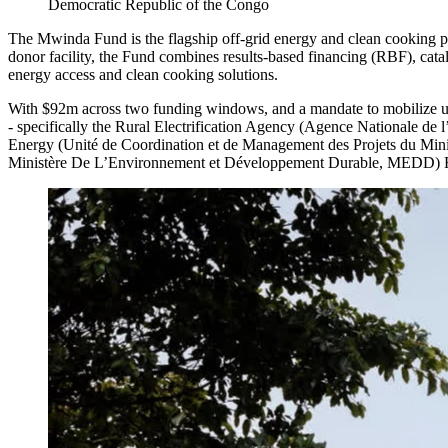
Democratic Republic of the Congo​​​​‌ ‍ ​‍​‍‌‍ ‌ ​‍‌‍‍‌‌‍‌ ‌‍‍‌‌‍ ‍​‍​‍​ ‍‍​‍​‍‌ ​ ‌‍​‌‌‍ ‍‌‍‍‌‌ ‌​‌ ‍‌​‍ ‍‌‍‍‌‌‍ ​‍​‍​‍ ​​‍​‍‌‍‍​‌ ​‍‌‍‌‌‌‍‌‍​‍​‍​ ‍‍​‍​‍‌‍‍​‌ ‌​‌ ‌​‌ ​​​ ‍‍​‍ ​‍ ‌‍ ​‌‍ ‌‍​ ‌‍​‌‌‍ ​‌‍‍​‌‍ ‌ ​ ‌ ‌​​ ‍‍​ ​ ​ ​ ​ ​ ​ ​ ​‍ ‌‍‍‌‌‍ ‍‌ ‌​‌‍‌‌‌‍ ‍‌ ‌​​‍ ‌‍‌‌‌‍‌​‌‍‍‌‌ ‌​​‍ ‌‍ ‌‌‍ ‌‍‌​‌‍‌‌​ ‌‌ ​​‌ ​‍‌‍‌‌‌ ​ ‌‍‌‌‌‍ ‍‌ ‌​‌‍​‌‌ ‌​‌‍‍‌‌‍ ‌‍ ‍​ ‍ ‌‍‍‌‌‍‌​​ ‌‌‍​ ‌‍ ‌ ‌‌‌‍ ‍‌ ‌​‌ ​‍‌ ‍‌​‍ ‌‌​​ ‌​‌​​ ‍ ‌ ‌​‌ ‍‌‌ ​​‌‍‌‌​ ‌‌‍​ ‌‍ ‌ ‌‌‌‍ ‍‌ ‌​‌ ​‍‌ ‍‌​ ‍ ‌ ​​‌‍​‌‌ ‌​‌‍‍​​ ‌‌ ‌​‌‍‍‌‌ ‌​‌‍ ​‌‍‌‌​ ‌‍​‍‌‍​‌‌ ​ ‌‍‌‌‌‌‌‌‌ ​‍‌‍ ​​ ‌‌‍‍​‌ ‌​‌ ‌​‌ ​​​‍‌‌​ ​ ‌​​‌​‍‌‌​ ​‍‌​‌‍​‍‌‌​ ​‍‌​‌‍‌‍ ​‌‍ ‌‍​ ‌‍​‌‌‍ ​‌‍‍​‌‍ ‌ ​ ‌ ‌​​‍‌‌​ ​ ‌​​‌​ ​ ​ ​ ​ ​ ​ ​ ​‍‌‍‌‍‍‌‌‍‌​​ ‌‌‍​ ‌‍ ‌ ‌‌‌‍ ‍‌ ‌​‌ ​‍‌ ‍‌​‍ ‌‌​​ ‌​‌​​‍‌‍‌ ‌​‌ ‍‌‌ ​​‌‍‌‌​ ‌‌‍​ ‌‍ ‌ ‌‌‌‍ ‍‌ ‌​‌ ​‍‌ ‍‌​‍‌‍‌ ​​‌‍​‌‌ ‌​‌‍‍​​ ‌‌ ‌​‌‍‍‌‌ ‌​‌‍ ​‌‍‌‌​‍‌‍‌ ​​‌‍‌‌‌ ​‍‌ ​ ‌ ​​‌‍‌‌‌‍​ ‌ ‌​‌‍‍‌‌ ‌‍‌‍‌‌​ ‌‌ ​​‌ ‌‌‌‍​‍‌‍ ​‌‍‍‌‌ ​ ‌‍‍​‌‍‌‌‌‍‌​​‍​‍‌ ‌
The Mwinda Fund is the flagship off-grid energy and clean cooking p
donor facility, the Fund combines results-based financing (RBF), cataly
energy access and clean cooking solutions.​​​​‌ ‍ ​‍​‍‌‍ ‌ ​‍‌‍‍‌‌‍‌ ‌‍‍‌‌‍ ‍​‍​‍​ ‍‍​‍​‍‌ ​ ‌‍​‌‌‍ ‍‌‍‍‌‌ ‌​‌ ‍‌​‍ ‍‌‍‍‌‌‍ ​‍​‍​‍ ​​‍​‍‌‍‍​‌ ​‍‌‍‌‌‌‍‌‍​‍​‍​ ‍‍​‍​‍‌‍‍​‌ ‌​‌ ‌​‌ ​​​ ‍‍​‍ ​‍ ‌‍ ​‌‍ ‌‍​ ‌‍​‌‌‍ ​‌‍‍​‌‍ ‌ ​ ‌ ‌​​ ‍‍​ ​ ​ ​ ​ ​ ​ ​ ​‍ ‌‍‍‌‌‍ ‍‌ ‌​‌‍‌‌‌‍ ‍‌ ‌​​‍ ‌‍‌‌‌‍‌​‌‍‍‌‌ ‌​​‍ ‌‍ ‌‌‍ ‌‍‌​‌‍‌‌​ ‌‌ ​​‌ ​‍‌‍‌‌‌ ​ ‌‍‌‌‌‍ ‍‌ ‌​‌‍​‌‌ ‌​‌‍‍‌‌‍ ‌‍ ‍​ ‍ ‌‍‍‌‌‍‌​​ ‌‌‍‌‍​ ​‌​ ‍​​ ​‍‌‍‌‌​ ‌​​ ‍​​ ​‍​‍ ‌‌‍​‍‌‍​ ​ ‌‌​ ​‍​‍ ‌​ ‌​​ ‍​​ ‍​‌‍​‌​‍ ‌​ ‍​‌‍‌‌‌‍‌‍‌‍​‌​‍ ‌‌‍‌​​ ‌‍‌‍​ ​ ‌‌​ ​​‌‍​‍‌‍‌‌‌‍​‍‌‍​‌​ ‌‍​ ​‍​ ‍‌​ ‍ ‌ ‌​‌ ‍‌‌ ​​‌‍‌‌​ ‌‌ ​​‌‍ ​‌‍​‌‌ ‌​‌‍‌‍‌‍ ‌ ​‍‌‍ ‌​ ‍ ‌ ​​‌‍​‌‌ ‌​‌‍‍​​ ‌‌‍ ​‌‍‌‌‌‍‌​‌‍‌‌​‍‌‌​ ‌‌‌​​‍‌‌ ‌‍‍ ‌‍‌‌‌ ‍‌​‍‌‌​ ​ ‌​‌​​‍‌‌​ ​ ‌​‌​​‍‌‌​ ​‍​ ​‍​ ‌‍‌‍‌‌​ ‌ ​ ​ ‌‍​‍​ ‍​‌‍‌‌‌‍‌‍‌‍​‌​ ‌ ​ ‌​‌‍‌​​‍‌‌​ ​‍​ ​‍​‍‌‌​ ‌‌‌​‌​​‍ ‍‌‍​ ‌‍‍​‌‍‍‌‌‍ ​‌‍‌​‌ ​‍‌‍‌‌‌‍ ‍​‍‌‌​ ‌‌‌​​‍‌‌ ‌‍‍ ‌‍‌‌‌ ‍‌​‍‌‌​ ​ ‌​‌​​‍‌‌​ ​ ‌​‌​​‍‌‌​ ​‍​ ​‍​ ‌‌​ ‍‌‌‍​‌‌‍​‌​ ‌‍​ ‍​​ ‌ ‌‍​‍​ ‌ ​ ​​​ ‌‍‌‍‌‍​‍‌‌​ ​‍​ ​‍​‍‌‌​ ‌‌‌​‌​​‍ ‍‌ ‌​‌‍‌‌‌ ‍​‌ ‌​​ ‌‍​‍‌‍​‌‌ ​ ‌‍‌‌‌‌‌‌‌ ​‍‌‍ ​​ ‌‌‍‍​‌ ‌​‌ ‌​‌ ​​​‍‌‌​ ​ ‌​​‌​‍‌‌​ ​‍‌​‌‍​‍‌‌​ ​‍‌​‌‍‌‍ ​‌‍ ‌‍​ ‌‍​‌‌‍ ​‌‍‍​‌‍ ‌ ​ ‌ ‌​​‍‌‌​ ​ ‌​​‌​ ​ ​ ​ ​ ​ ​ ​ ​‍‌‍‌‍‍‌‌‍‌​​ ‌‌‍‌‍​ ​‌​ ‍​​ ​‍‌‍‌‌​ ‌​​ ‍​​ ​‍​‍ ‌‌‍​‍‌‍​ ​ ‌‌​ ​‍​‍ ‌​ ‌​​ ‍​​ ‍​‌‍​‌​‍ ‌​ ‍​‌‍‌‌‌‍‌‍‌‍​‌​‍ ‌‌‍‌​​ ‌‍‌‍​ ​ ‌‌​ ​​‌‍​‍‌‍‌‌‌‍​‍‌‍​‌​ ‌‍​ ​‍​ ‍‌​‍‌‍‌ ‌​‌ ‍‌‌ ​​‌‍‌‌​ ‌‌ ​​‌‍ ​‌‍​‌‌ ‌​‌‍‌‍‌‍ ‌ ​‍‌‍ ‌​‍‌‍‌ ​​‌‍​‌‌ ‌​‌‍‍​​ ‌‌‍ ​‌‍‌‌‌‍‌​‌‍‌‌​‍‌‌​ ‌‌‌​​‍‌‌ ‌‍‍ ‌‍‌‌‌ ‍‌​‍‌‌​ ​ ‌​‌​​‍‌‌​ ​ ‌​‌​​‍‌‌​ ​‍​ ​‍​ ‌‍‌‍‌‌​ ‌ ​ ​ ‌‍​‍​ ‍​‌‍‌‌‌‍‌‍‌‍​‌​ ‌ ​ ‌​‌‍‌​​‍‌‌​ ​‍​ ​‍​‍‌‌​ ‌‌‌​‌​​‍ ‍‌‍​ ‌‍‍​‌‍‍‌‌‍ ​‌‍‌​‌ ​‍‌‍‌‌‌‍ ‍​‍‌‌​ ‌‌‌​​‍‌‌ ‌‍‍ ‌‍‌‌‌ ‍‌​‍‌‌​ ​ ‌​‌​​‍‌‌​ ​ ‌​‌​​‍‌‌​ ​‍​ ​‍​ ‌‌​ ‍‌‌‍​‌‌‍​‌​ ‌‍​ ‍​​ ‌ ‌‍​‍​ ‌ ​ ​​​ ‌‍‌‍‌‍​‍‌‌​ ​‍​ ​‍​‍‌‌​ ‌‌‌​‌​​‍ ‍‌ ‌​‌‍‌‌‌ ‍​‌ ‌​​‍‌‍‌ ​​‌‍‌‌‌ ​‍‌ ​ ‌ ​​‌‍‌‌‌‍​ ‌ ‌​‌‍‍‌‌ ‌‍‌‍‌‌​ ‌‌ ​​‌ ‌‌‌‍​‍‌‍ ​‌‍‍‌‌ ​ ‌‍‍​‌‍‌‌‌‍‌​​‍​‍‌ ‌
With $92m across two funding windows, and a mandate to mobilize u
- specifically the Rural Electrification Agency (Agence Nationale de 
Energy (Unité de Coordination et de Management des Projets du Mini
Ministère De L’Environnement et Développement Durable, MEDD) Forest Investment Program Coordination Unit (Unité de Coordination du Programme d'Investissement pour la Forêt (UC-PIF).​​​​‌ ‍ ​‍​‍‌‍ ‌ ​‍‌‍‍‌‌‍‌ ‌‍‍‌‌‍ ‍​‍​‍​ ‍‍​‍​‍‌ ​ ‌‍​‌‌‍ ‍‌‍‍‌‌ ‌​‌ ‍‌​‍ ‍‌‍‍‌‌‍ ​‍​‍​‍ ​​‍​‍‌‍‍​‌ ​‍‌‍‌‌‌‍‌‍​‍​‍​ ‍‍​‍​‍‌‍‍​‌ ‌​‌ ‌​‌ ​​​ ‍‍​‍ ​‍ ‌‍ ​‌‍ ‌‍​ ‌‍​‌‌‍ ​‌‍‍​‌‍ ‌ ​ ‌ ‌​​ ‍‍​ ​ ​ ​ ​ ​ ​ ​ ​‍ ‌‍‍‌‌‍ ‍‌ ‌​‌‍‌‌‌‍ ‍‌ ‌​​‍ ‌‍‌‌‌‍‌​‌‍‍‌‌ ‌​​‍ ‌‍ ‌‌‍ ‌‍‌​‌‍‌‌​ ‌‌ ​​‌ ​‍‌‍‌‌‌ ​ ‌‍‌‌‌‍ ‍‌ ‌​‌‍​‌‌ ‌​‌‍‍‌‌‍ ‌‍ ‍​ ‍ ‌‍‍‌‌‍‌​​ ‌‌‍‌‍​ ​‌​ ‍​​ ​‍‌‍‌‌​ ‌​​ ‍​​ ​‍​‍ ‌‌‍​‍‌‍​ ​ ‌‌​ ​‍​‍ ‌​ ‌​​ ‍​​ ‍​‌‍​‌​‍ ‌​ ‍​‌‍‌‌‌‍‌‍‌‍​‌​‍ ‌‌‍‌​​ ‌‍‌‍​ ​ ‌‌​ ​​‌‍​‍‌‍‌‌‌‍​‍‌‍​‌​ ‌‍​ ​‍​ ‍‌​ ‍ ‌ ‌​‌ ‍‌‌ ​​‌‍‌‌​ ‌‌ ​​‌